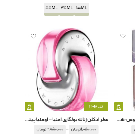
55ML
35ML
100ML
کد: 21018
عطر ادکلن زنانه بوس فم هوگو بوس-هوگو باس
عطر ادکلن زنانه بولگاری امنیا – اومنیا پینک سفیر
–
1,050,000
تومان
2,850,000
تومان