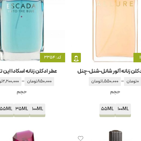
کد: 3354
کلن زنانه آلور شانل-شنل-چنل
عطر ادکلن زنانه اسکادا این تو
–
–
0
تومان
1,550,000
تومان
850,000
تومان
2,200,000
تو
حجم
حجم
55ML
35ML
100ML
55ML
100ML