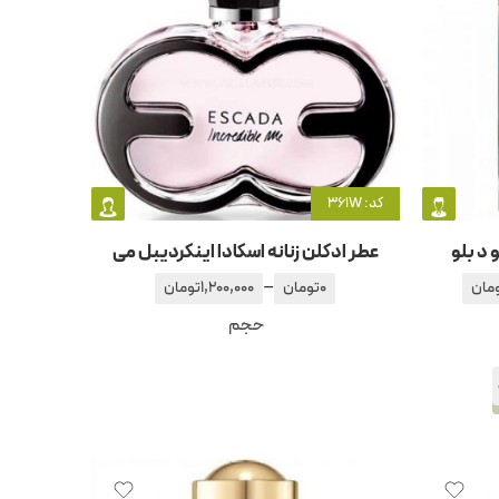
کد: 361W
 د بلو
عطر ادکلن زنانه اسکادا اینکردیبل می
–
مان
0
تومان
1,200,000
تومان
حجم