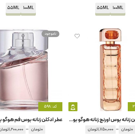
55ML
100ML
55ML
100ML
ناموجود
کد: 598
عطر ادکلن زنانه بوس اورنج زنانه هوگو بوس-هوگو باس
–
–
0
تومان
1,750,000
تومان
0
تومان
1,200,000
تومان