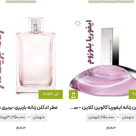
کد: 20721
عطر ادکلن زنانه ایفوریا کالوین کلاین – سی کی بلوسوم
عطر ادکلن زنانه باربری-بربری 
–
–
0
تومان
1,750,000
تومان
0
تومان
3,250,000
توما
حجم
حجم