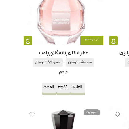
کد: 3226
 الین
عطر ادکلن زنانه فلاوربامب
–
1,050,000
تومان
2,850,000
تومان
حجم
55ML
35ML
100ML
ناموجود