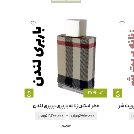
کد: 3046
بریت شر
عطر ادکلن زنانه باربری-بربری لندن
–
ن
850,000
تومان
2,200,000
تومان
حجم