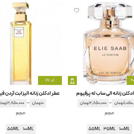
کد:117
دکلن زنانه الی ساب له پرفیوم
عطر ادکلن زنانه الیزابت آردن ف
–
–
1,050
تومان
2,850,000
تومان
0
تومان
2,850,000
توما
حجم
حجم
55ML
100ML
55ML
35ML
100ML