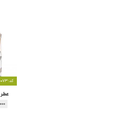
کد: 20073
عطر ا
,000