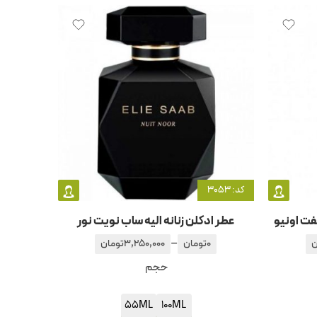
کد: 3053
یفت اونیو
عطر ادکلن زنانه الیه ساب نویت نور
–
ن
0
تومان
3,250,000
تومان
حجم
55ML
100ML