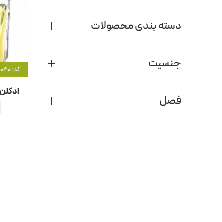
دسته بندی محصولات
جنسیت
کد: 5040
ادکلن 
فصل