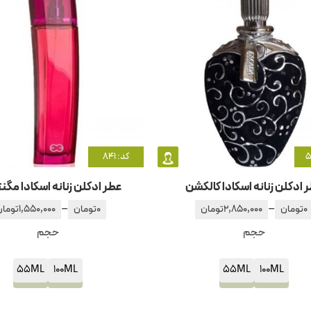
کد: 841
 ادکلن زنانه اسکادا کالکشن
عطر ادکلن زنانه اسکادا مگ
–
–
0
تومان
2,850,000
تومان
0
تومان
1,550,000
تومان
حجم
حجم
55ML
100ML
55ML
100ML