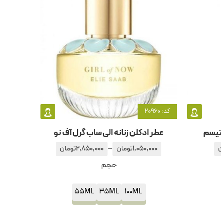
کد: 20960
نتیسم
عطر ادکلن زنانه الی ساب گرل آف نو
–
1,050,000
تومان
2,850,000
تومان
حجم
55ML
35ML
100ML