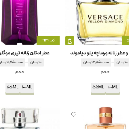
کد: 3139
و عطر زنانه ورساچه یلو دیاموند
عطر ادکلن زنانه تیری موگلر
–
–
0
تومان
2,850,000
تومان
0
تومان
1,750,000
تومان
حجم
حجم
55ML
100ML
55ML
100ML