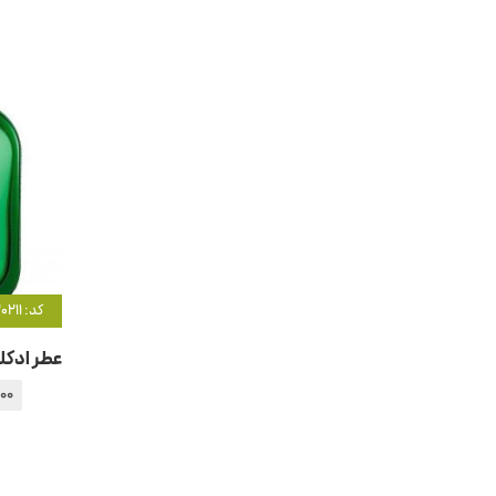
کد: 20211
00