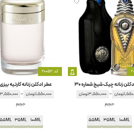
کد: 20052
کلن زنانه چیک شیخ شماره 30
عطر ادکلن زنانه کارتیه بیزی
–
–
1,550
تومان
3,550,000
تومان
1,550,000
تومان
3,550,000
حجم
حجم
55ML
35ML
100ML
55ML
35ML
100ML