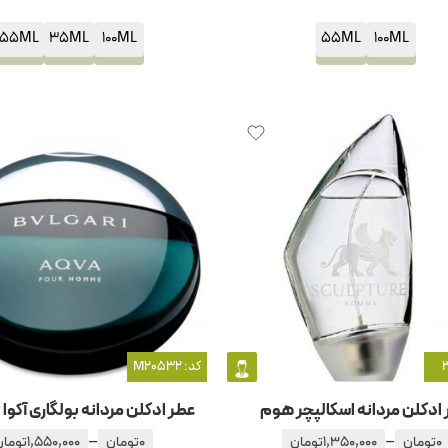
55ML
35ML
100ML
55ML
100ML
کد: M20532
ادکلن مردانه اسکالپچر هوم
عطر ادکلن مردانه بولگاری آکوا
–
–
0
تومان
1,350,000
تومان
0
تومان
1,550,000
تومان