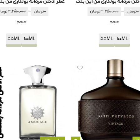
کلن مردانه بولگاری من این بلک
–
–
0
تومان
3,250,000
تومان
0
تومان
3,250,000
توما
حجم
حجم
55ML
100ML
55ML
100ML