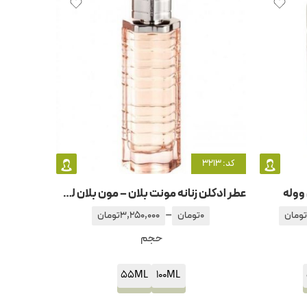
کد: 3213
 ووله
عطر ادکلن زنانه مونت بلان – مون بلان لجند
–
تومان
0
تومان
3,250,000
تومان
حجم
55ML
100ML