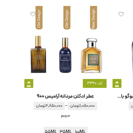
کد: 3320
عطر ادکلن مردانه هوگو بوس-هوگو باس هوگو
عطر ادکلن مردانه آرامیس 900
–
ن
1,050,000
تومان
2,850,000
تومان
حجم
55ML
35ML
100ML