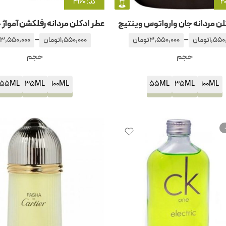
کد: 3160
لن مردانه جان وارواتوس وینتیج
–
–
1,550
تومان
3,550,000
تومان
1,550,000
تومان
3,550,000
حجم
حجم
55ML
35ML
100ML
55ML
35ML
100ML