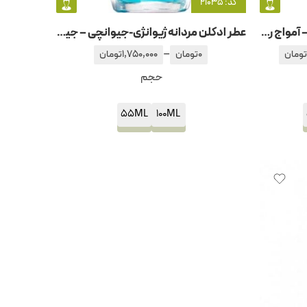
کد: 21035
عطر ادکلن مردانه رفلکشن آمواژ – آمواج رفلکشن مردانه
عطر ادکلن مردانه ژیوانژی-جیوانچی – جیونچی اینسنس اولترامارین
–
تومان
0
تومان
1,750,000
تومان
حجم
55ML
100ML