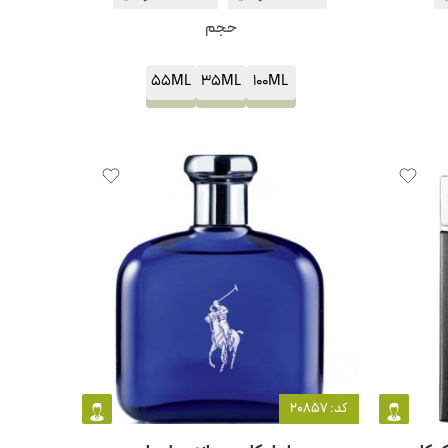
حجم
55ML
35ML
100ML
کد: 20857