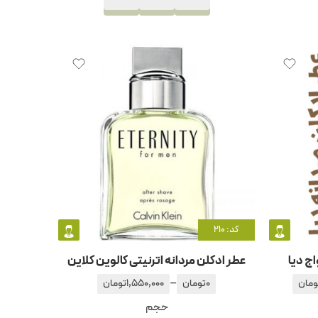
کد: 210
اج دیا
عطر ادکلن مردانه اترنیتی کالوین کلاین
–
ومان
0
تومان
1,550,000
تومان
حجم