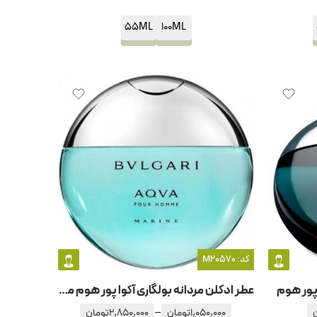
55ML
100ML
کد: M20570
 پور هوم
عطر ادکلن مردانه بولگاری آکوا پور هوم مارین
–
1,050,000
تومان
2,850,000
تومان