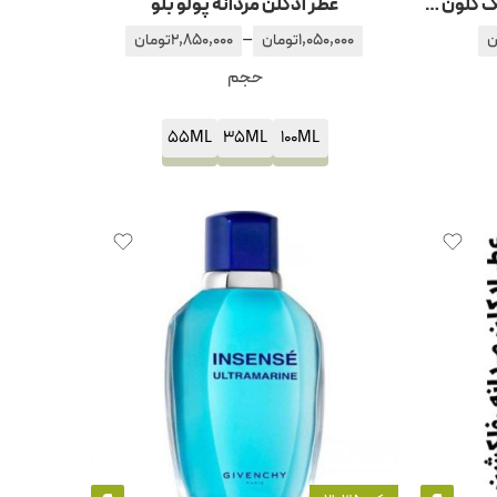
عطر ادکلن مردانه بولگاری من بلک کلون – بلک کولن
عطر ادکلن مردانه پولو بلو
–
ن
1,050,000
تومان
2,850,000
تومان
حجم
55ML
35ML
100ML