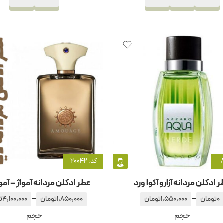
کد: 20042
 ادکلن مردانه آزارو آکوا ورد
عطر ادکلن مردانه آمواژ – آمو
–
–
0
تومان
1,550,000
تومان
1,850,000
تومان
4,100,000
ت
حجم
حجم