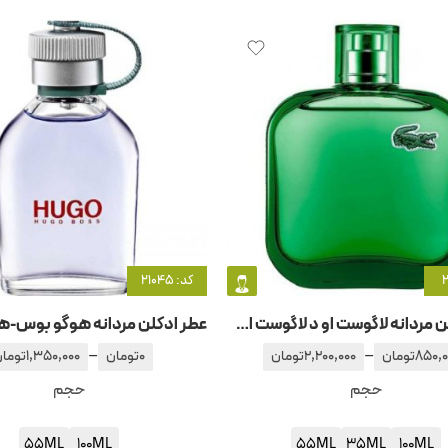
کد: 21045
عطر ادکلن مردانه لاگوست او د لاگوست ال .12.12 گرین
–
–
850,0
تومان
2,200,000
تومان
0
تومان
1,350,000
توما
حجم
حجم
55ML
100ML
55ML
35ML
100ML