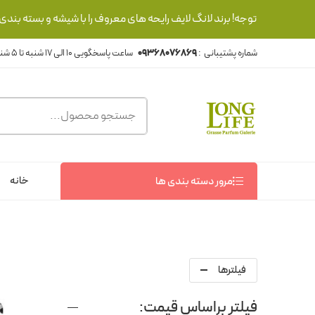
توجه! برند لانگ لایف رایحه های معروف را با شیشه و بسته بند
شماره پشتیبانی :
09368076869
خانه
مرور دسته بندی ها
فیلترها
فیلتر براساس قیمت: