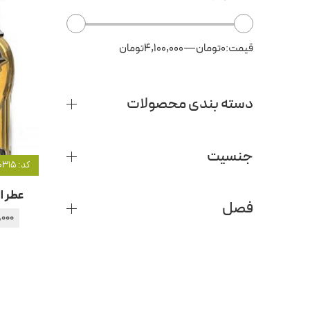
قیمت:
0تومان
—
4,100,000تومان
دسته بندی محصولات
جنسیت
کد: 20315
عطر اد
فصل
,000