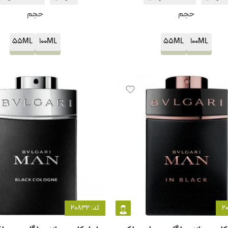
حجم
حجم
55ML
100ML
55ML
100ML
کد: 20832