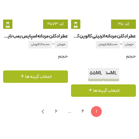
کد: 210
کد: 21073
عطر ادکلن مردانه اترنیتی کالوین کلاین
عطر ادکلن مردانه اسپایس بمب نایت ویژن
–
–
0
تومان
1,550,000
تومان
0
تومان
2,200,000
تومان
حجم
حجم
55ML
100ML
انتخاب گزینه ها
انتخاب گزینه ها
6
…
2
1