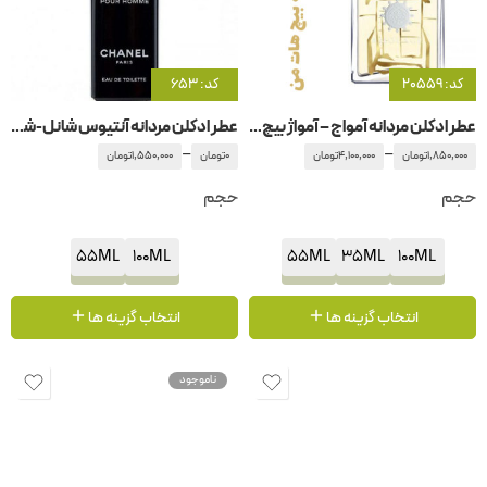
کد: 20559
کد: 653
عطر ادکلن مردانه آمواج – آمواژ بیچ هات من مردانه
عطر ادکلن مردانه آنتیوس شانل-شنل-چنل
–
–
1,850,000
تومان
4,100,000
تومان
0
تومان
1,550,000
تومان
حجم
حجم
55ML
100ML
55ML
35ML
100ML
انتخاب گزینه ها
انتخاب گزینه ها
ناموجود