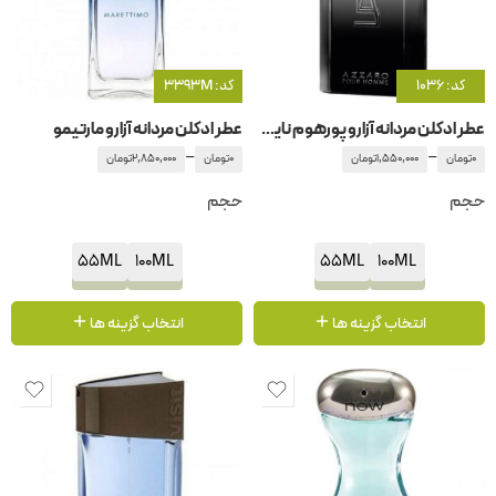
کد: 1036
کد: 3393M
عطر ادکلن مردانه آزارو پورهوم نایت تایم
عطر ادکلن مردانه آزارو مارتیمو
–
–
0
تومان
1,550,000
تومان
0
تومان
2,850,000
تومان
حجم
حجم
55ML
100ML
55ML
100ML
انتخاب گزینه ها
انتخاب گزینه ها