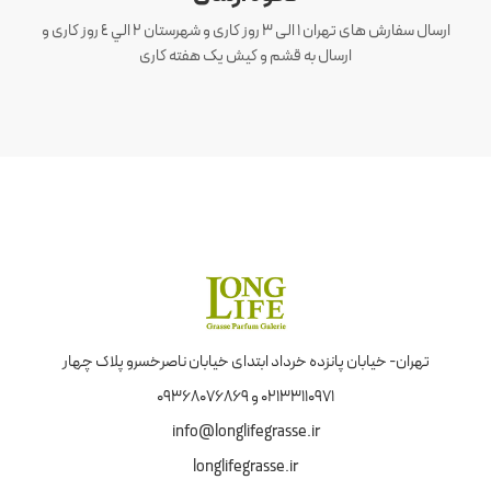
ارسال سفارش های تهران 1 الی 3 روز کاری و شهرستان ٢ الي ٤ روز کاری و
ارسال به قشم و کیش یک هفته کاری
تهران- خیابان پانزده خرداد ابتدای خیابان ناصرخسرو پلاک چهار
02133110971 و 09368076869
info@longlifegrasse.ir
longlifegrasse.ir