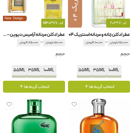
کد: 20327
کد: M20377
عطر ادکلن زنانه و مردانه اسنتریک 04
عطر ادکلن مردانه آرامیس دیوین – دوین
–
–
1,850,000
تومان
4,100,000
تومان
1,050,000
تومان
2,850,000
تومان
حجم
حجم
55ML
35ML
100ML
55ML
35ML
100ML
انتخاب گزینه ها
انتخاب گزینه ها