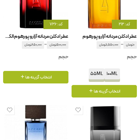
کد: 212
کد: 726
عطر ادکلن مردانه آزارو پورهوم
عطر ادکلن مردانه آزارو پورهوم الکسیر
–
–
0
تومان
1,550,000
تومان
500,000
تومان
850,000
تومان
حجم
حجم
55ML
100ML
انتخاب گزینه ها
انتخاب گزینه ها