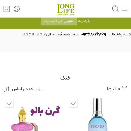
توجه! برند لانگ لایف رایحه های معروف را با شیشه و بسته بندی خود شرکت لانگ لایف
عرضه می کند.که با انتخاب حجم هر ادکلنی می توانید شیشه و بسته بندی را ملاحظه
بفرمایید.
آموزش خرید از سایت
شماره پشتیبانی :
09368076869
خنک
فیلترها
مرتب شده بر اساس