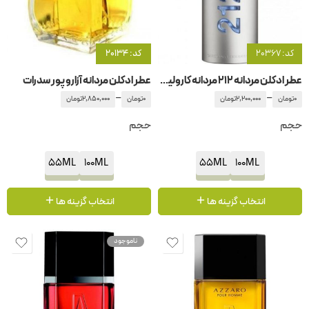
کد: 20367
کد: 20134
عطر ادکلن مردانه 212 مردانه کارولینا هررا
عطر ادکلن مردانه آزارو پور سدرات
–
–
0
تومان
2,200,000
تومان
0
تومان
2,850,000
تومان
حجم
حجم
55ML
100ML
55ML
100ML
انتخاب گزینه ها
انتخاب گزینه ها
ناموجود