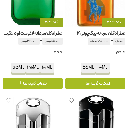
کد: 3249
کد: 20211
عطر ادکلن مردانه بیگ پونی 4
عطر ادکلن مردانه لاگوست او د لاگوست ال .12.12 گرین
–
–
0
تومان
2,850,000
تومان
850,000
تومان
2,200,000
تومان
حجم
حجم
55ML
35ML
100ML
55ML
100ML
انتخاب گزینه ها
انتخاب گزینه ها