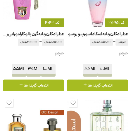
کد: 20295
کد: 4043
عطر ادکلن زنانه اسکادا سوربتو روسو
عطر ادکلن زنانه گرن بالو کازاموراتی زرجوف-زرژف
–
–
0
تومان
2,850,000
تومان
1,850,000
تومان
4,100,000
تومان
حجم
حجم
55ML
35ML
100ML
55ML
100ML
انتخاب گزینه ها
انتخاب گزینه ها