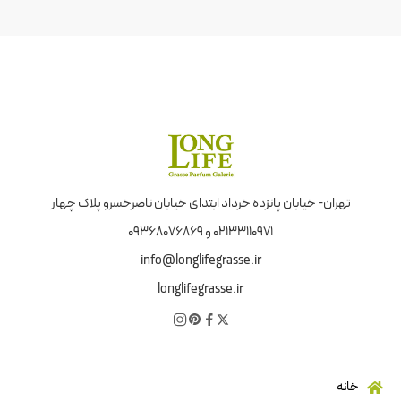
تهران- خیابان پانزده خرداد ابتدای خیابان ناصرخسرو پلاک چهار
02133110971 و 09368076869
info@longlifegrasse.ir
longlifegrasse.ir
خانه