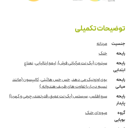
توضیحات تکمیلی
جنسیت
مردانه
رایحه
خنک
رایحه
سیترون (یک نت مرکباتی فرش)
,
لیمو ایتالیایی
,
نعناع
ابتدایی
رایحه
بوی اوزونیک می دهد
,
خس خس هائیتی
,
کالیپسون (مانند
میانی
نسیم دریا، با تفاوت های ظریف هندوانه.)
رایحه
سرو اطلس
,
سیستس (یک نت عمیق، قدرتمند، چرمی و کهربا)
پایدار
گروه
میوه ای خنک
بویایی