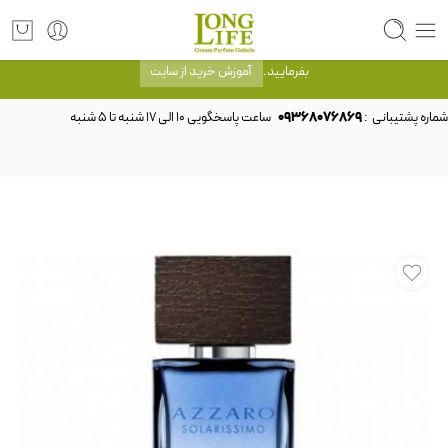
توجه! برند لانگ لایف رایحه های معروف را با شیشه و بسته بندی خود شرکت لانگ لایف
عرضه می کند.که با انتخاب حجم هر ادکلنی می توانید شیشه و بسته بندی را ملاحظه
بفرمایید.
آموزش خرید از سایت
شماره پشتیبانی :
09368076869