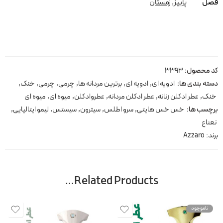
فصل
پاییز
,
زمستان
کد محصول:
3393
دسته بندی ها:
ادویه ای
,
ادویه ای
,
برترین مردانه ها
,
چرمی
,
چرمی
,
خنک
,
خنک
,
عطر ادکلن زنانه
,
عطر ادکلن مردانه
,
عطروادکلن
,
میوه ای
,
میوه ای
برچسب ها:
خس خس هایتی
,
سرو اطلس
,
سیترون
,
سیستس
,
لیمو ایتالیایی
,
نعناع
برند:
Azzaro
Related Products…
ناموجود