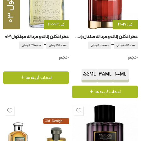
کد: 21017
کد: 20602
عطر ادکلن زنانه و مردانه صندل رابی کارولینا هررا
عطر ادکلن زنانه و مردانه مولکول ۰۳
–
–
1,850,000
تومان
4,100,000
تومان
550,000
تومان
1,350,000
تومان
حجم
حجم
55ML
35ML
100ML
انتخاب گزینه ها
انتخاب گزینه ها