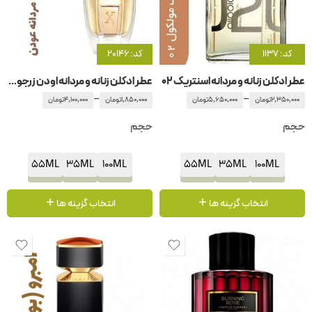
کد: 1137
کد: 20146
عطر ادکلن زنانه و مردانه اسنتریک 02
عطر ادکلن زنانه و مردانه اودن زرجوف-زرژف
–
–
2,350,000
تومان
5,650,000
تومان
1,850,000
تومان
4,100,000
تومان
حجم
حجم
55ML
35ML
100ML
55ML
35ML
100ML
انتخاب گزینه ها
انتخاب گزینه ها