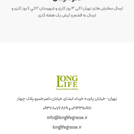
ارسال سفارش های تهران 1 الی 3 روز کاری و شهرستان ٢ الي ٤ روز کاری و
ارسال به قشم و کیش یک هفته کاری
تهران- خیابان پانزده خرداد ابتدای خیابان ناصرخسرو پلاک چهار
02133110971 و 09368076869
info@longlifegrasse.ir
longlifegrasse.ir