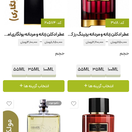
کد: 3018
کد: 20574
عطر ادکلن زنانه و مردانه برنینگ رز کارولینا هررا
عطر ادکلن زنانه و مردانه بولگاری امبرو
–
–
850,000
تومان
2,200,000
تومان
1,850,000
تومان
4,100,000
تومان
حجم
حجم
55ML
35ML
100ML
55ML
35ML
100ML
انتخاب گزینه ها
انتخاب گزینه ها
ناموجود