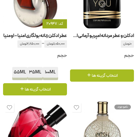
کد: 20947
ادکلن و عطر مردانه امپریو آرمانی استرانگر ویت یو عود جیور جیو آرمانی -جورجیو آرمانی
عطر ادکلن زنانه بولگاری امنیا – اومنیا
–
0
تومان
1,050,000
تومان
2,850,000
تومان
حجم
حجم
55ML
35ML
100ML
انتخاب گزینه ها
انتخاب گزینه ها
ناموجود