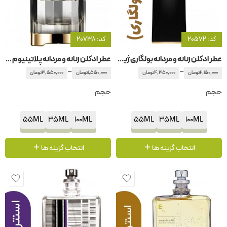
کد: 20572
کد: 20738
عطر ادکلن زنانه و مردانه بولگاری ژیان گیان – جیان
عطر ادکلن زنانه و مردانه پلاتینیوم لدر -پلاتونیوم کارولینا هررا
–
–
2,150,000
تومان
4,350,000
تومان
1,550,000
تومان
3,550,000
تومان
حجم
حجم
55ML
35ML
100ML
55ML
35ML
100ML
انتخاب گزینه ها
انتخاب گزینه ها