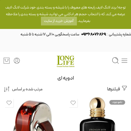
توجه! برند لانگ لایف رایحه های معروف را با شیشه و بسته بندی خود شرکت لانگ لایف
عرضه می کند.که با انتخاب حجم هر ادکلنی می توانید شیشه و بسته بندی را ملاحظه
بفرمایید.
آموزش خرید از سایت
شماره پشتیبانی :
09368076869
ادویه ای
فیلترها
مرتب شده بر اساس
ناموجود