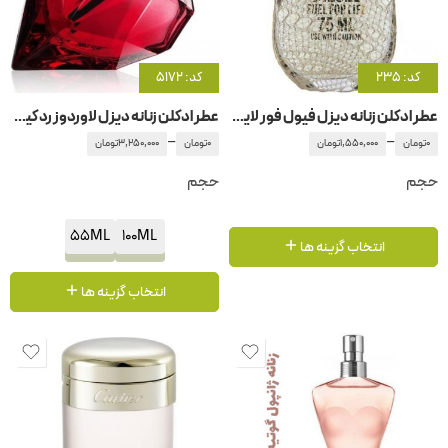
کد: 235
کد: 5172
عطر ادکلن زنانه دیزل فیول فور لایف زنانه
عطر ادکلن زنانه دیزل لاوردوز رد کیس
–
–
0
تومان
1,550,000
تومان
0
تومان
3,250,000
تومان
حجم
حجم
55ML
100ML
انتخاب گزینه ها
انتخاب گزینه ها