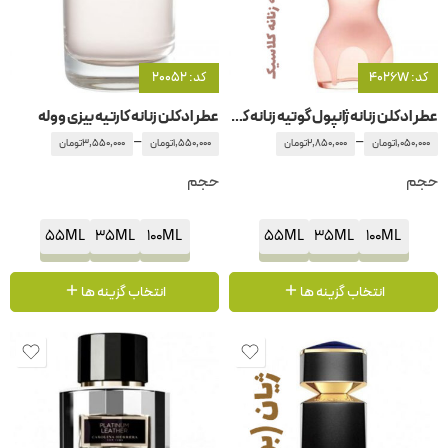
کد: 4026W
کد: 20052
عطر ادکلن زنانه ژانپول گوتیه زنانه کلاسیک
عطر ادکلن زنانه کارتیه بیزی ووله
–
–
1,050,000
تومان
2,850,000
تومان
1,550,000
تومان
3,550,000
تومان
حجم
حجم
55ML
35ML
100ML
55ML
35ML
100ML
انتخاب گزینه ها
انتخاب گزینه ها