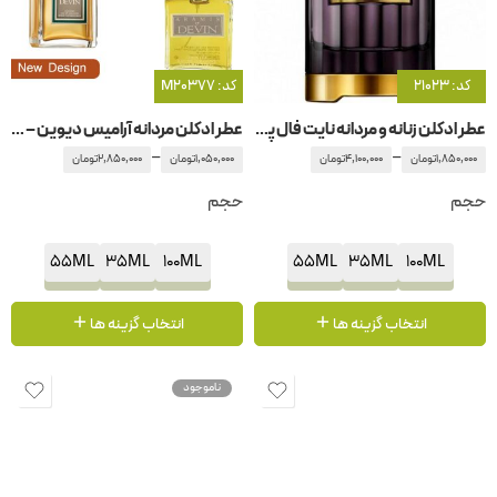
کد: 21023
کد: M20377
عطر ادکلن زنانه و مردانه نایت فال پچولی کارولینا هررا
عطر ادکلن مردانه آرامیس دیوین – دوین
–
–
1,850,000
تومان
4,100,000
تومان
1,050,000
تومان
2,850,000
تومان
حجم
حجم
55ML
35ML
100ML
55ML
35ML
100ML
انتخاب گزینه ها
انتخاب گزینه ها
ناموجود