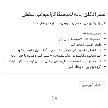
عطر ادکلن زنانه لاتوسکا کازاموراتی بنفش
از ویژگی‌های این محصول می‌توان به موارد زیر اشاره کرد:
جنسیت:
زنانه
حجم‌ها:
۳۵، ۵۵ و ۱۰۰ میلی‌لیتر
رایحه اصلی:
شیرین گلی
نت ابتدایی:
لیمو ترش، نارنگی ماندارین – آغاز عطری تازه و پرانرژی
نت میانی:
اوکالیپتوس، برگ بنفشه، رز – قلبی گلی و ملایم با حس زنانه
نت پایدار:
کهربا، مشک، نعناع هندی، وانیل – پایان گرم، ماندگار و اغواکننده
گروه بویایی:
ادویه‌ای گلی
#عطر_کهربایی