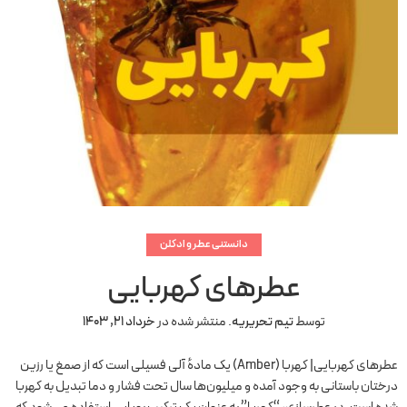
دانستنی عطر و ادکلن
عطرهای کهربایی
توسط
تیم تحریریه
.
منتشر شده در
خرداد 21, 1403
عطرهای کهربایی| کهربا (Amber) یک مادهٔ آلی فسیلی است که از صمغ یا رزین
درختان باستانی به وجود آمده و میلیون‌ها سال تحت فشار و دما تبدیل به کهربا
شده است. در عطرسازی، “کهربا” به عنوان یک ترکیب بویایی استفاده می‌شود که