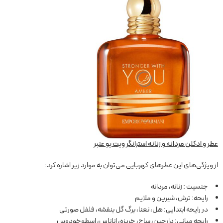
عطر و ادکلن مردانه و زنانه استرانگر ویت یو عنبر
از ویژگی‌های این عطرهای کهربایی می‌توان به موارد زیر اشاره کرد:
جنسیت : زنانه، مردانه
رایحه: ترش، شیرین و ملایم
در رایحه ابتدایی: هل، نعنا، برگ گل بنفشه، فلفل صورتی
رایحه میانی: دارچین، ساج، خربزه، اناناس، اسطوخودوس