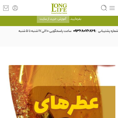
توجه! برند لانگ لایف رایحه های معروف را با شیشه و بسته بندی خود شرکت لانگ لایف
عرضه می کند.که با انتخاب حجم هر ادکلنی می توانید شیشه و بسته بندی را ملاحظه
بفرمایید.
آموزش خرید از سایت
شماره پشتیبانی :
09368076869