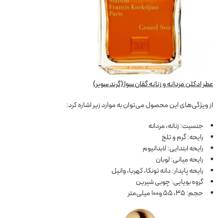
عطر ادکلن مردانه و زنانه گقان سوا (گرند سویر)
از ویژگی‌های این محصول می‌توان به موارد زیر اشاره کرد:
جنسیت: زنانه، مردانه
رایحه: گرم و تلخ
رایحه ابتدایی: لابدانیوم
رایحه میانی: لوبان
رایحه پایدار: دانه تونکا، کهربا، وانیل
گروه بویایی: چوبی شیرین
حجم: 35، 55 و100 میلی‌متر