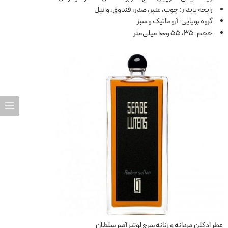
رایحه پایدار: چوب، عنبر، صدر، فندوق، وانیل
گروه بویایی: آروماتیک و سبز
حجم: 35، 55 و100 میلی‌متر
عطر ادکلن مردانه و زنانه سرج لوتنز آمبر سلطان