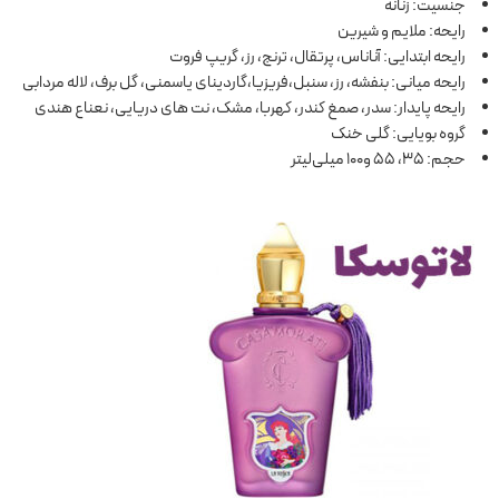
جنسیت: زنانه
رایحه: ملایم و شیرین
رایحه ابتدایی: آناناس، پرتقال، ترنج، رز، گریپ فروت
رایحه میانی: بنفشه، رز، سنبل،فریزیا،گاردینای یاسمنی، گل برف، لاله مردابی
رایحه پایدار: سدر، صمغ کندر، کهربا، مشک، نت های دریایی، نعناع هندی
گروه بویایی: گلی خنک
حجم: 35، 55 و100 میلی‌لیتر