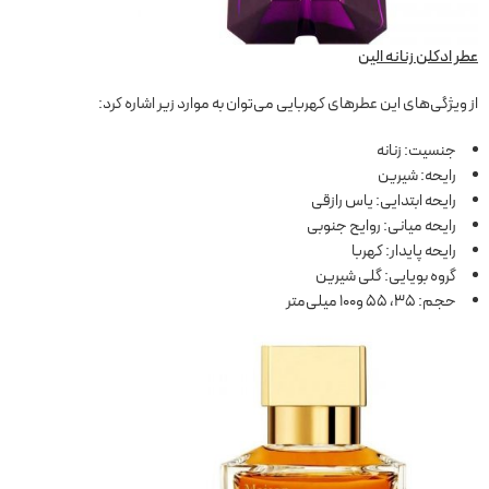
عطر ادکلن زنانه الین
از ویژگی‌های این عطرهای کهربایی می‌توان به موارد زیر اشاره کرد:
جنسیت: زنانه
رایحه: شیرین
رایحه ابتدایی: یاس رازقی
رایحه میانی: روایح جنوبی
رایحه پایدار: کهربا
گروه بویایی: گلی شیرین
حجم: 35، 55 و100 میلی‌متر