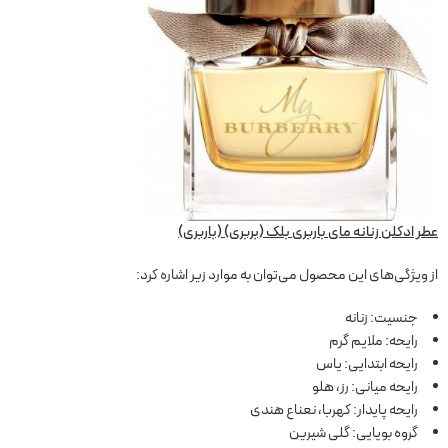
عطر ادکلن زنانه مای باربری بلک (بربری) (باربری)
از ویژگی‌های این محصول می‌توان به موارد زیر اشاره کرد:
جنسیت: زنانه
رایحه: ملایم گرم
رایحه ابتدایی: یاس
رایحه میانی: رز، هلو
رایحه پایدار: کهربا، نعناع هندی
گروه بویایی: گلی شیرین