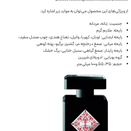
از ویژگی‌های این محصول می‌توان به موارد زیر اشاره کرد:
جنسیت: زنانه، مردانه
رایحه: ملایم گرم
رایحه ابتدایی: لوبان، کهربا، وانیل، نعناع هندی، چوب صندل سفید،
رایحه میانی: صمغ درختچه مر، گشنیز، برگبو، پونه کوهی
رایحه پایدار: صمغ گیاهی، سنبل ختایی، برگ خشک
گروه بویایی: ادویه‌ای شیرین
حجم: 35، 55 و100 میلی‌متر