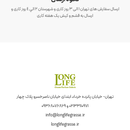
ارسال سفارش های تهران 1 الی 3 روز کاری و شهرستان ٢ الي ٤ روز کاری و
ارسال به قشم و کیش یک هفته کاری
تهران- خیابان پانزده خرداد ابتدای خیابان ناصرخسرو پلاک چهار
02133110971 و 09368076869
info@longlifegrasse.ir
longlifegrasse.ir