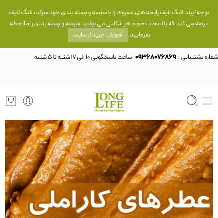
توجه! برند لانگ لایف رایحه های معروف را با شیشه و بسته بندی خود شرکت لانگ لایف
عرضه می کند.که با انتخاب حجم هر ادکلنی می توانید شیشه و بسته بندی را ملاحظه
بفرمایید.
آموزش خرید از سایت
شماره پشتیبانی :
09368076869