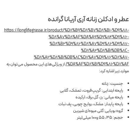
عطر و ادکلن زنانه آری آریانا گرانده
https://longlifegrasse.ir/product/%D8%B9%D8%B7%D8%B1-%D9%88-
%D8%A7%D8%AF%DA%A9%D9%84%D9%86-
%D8%B2%D9%86%D8%A7%D9%86%D9%87-
%D8%A2%D8%B1%DB%8C-
%D8%A2%D8%B1%DB%8C%D8%A7%D9%86%D8%A7-
%DA%AF%D8%B1%D9%86%D8%AF/
از ویژگی‌های این محصول می‌توان به
موارد زیر اشاره کرد:
جنسیت: زنانه
رایحه ابتدایی: گریپ‌‌فروت، تمشک، گلابی
رایحه میانی: رز، گل برف، ارکیده
رایحه پایدار: مشک، روایح چوبی، پف نبات
گروه بویایی:گلی میوه‌ای شیرین
حجم: 35، 55 و100 میلی‌لیتر