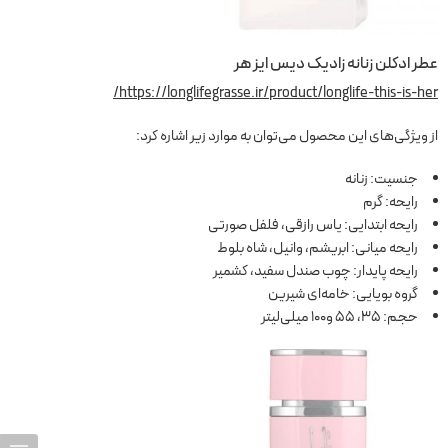
عطر ادکلن زنانه زادیک دیس ایز هر
https://longlifegrasse.ir/product/longlife-this-is-her/
از ویژگی‌های این محصول می‌توان به موارد زیر اشاره کرد:
جنسیت: زنانه
رایحه: گرم
رایحه ابتدایی: یاس رازقی، فلفل صورتی
رایحه میانی: ابریشم، وانیل، شاه بلوط
رایحه پایدار: چوب صندل سفید، کشمیر
گروه بویایی: خامه‌ای شیرین
حجم: 35، 55 و100 میلی‌لیتر