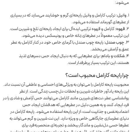
می‌شود:
وانیل:
ترکیب کارامل و وانیل رایحه‌ای گرم و خوشایند می‌سازد که در بسیاری
از عطرهای گورماند استفاده می‌شود.
قهوه:
کارامل و قهوه ترکیبی ایده‌آل برای ایجاد رایحه‌ای تلخ و شیرین است.
این ترکیب معمولاً در عطرهای زنانه خاص و یونیسکس دیده می‌شود.
چوب صندل:
رایحه چوب صندل با گرمای خاص خود در کنار کارامل به عطر
عمق و آرامش می‌بخشد.
شکلات و بادام:
برای عطرهایی که به دنبال ایجاد حس دسرهای لذیذ
هستند، این ترکیب بسیار پرطرفدار است.
چرا رایحه کارامل محبوب است؟
محبوبیت رایحه کارامل را می‌توان به ویژگی‌های احساسی و عاطفی آن نسبت داد.
این رایحه یادآور خاطرات شیرین و لحظات دل‌چسب زندگی است. از نظر
روانشناسی عطر، نت‌های شیرین مانند کارامل می‌توانند حس آرامش و شادی را در
فرد ایجاد کنند و به همین دلیل در عطرهایی که هدفشان ایجاد حس
اعتمادبه‌نفس و جذابیت است، از این رایحه استفاده می‌شود. رایحه کارامل در
دنیای عطرسازی جایگاهی خاص و ویژه دارد. این نت شیرین و گرم می‌تواند به
عطرها حسی دل‌نشین و ماندگار ببخشد و تجربه‌ای منحصربه‌فرد برای
استفاده‌کنندگان خلق کند. اگر به دنبال عطری برای روزهای سرد سال یا مناسبتی