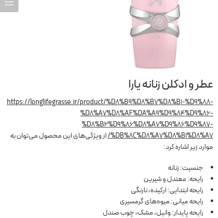
عطر و ادکلن زنانه یارا
https://longlifegrasse.ir/product/%D8%B9%D8%B7%D8%B1-%D9%88-
%D8%A7%D8%AF%DA%A9%D9%84%D9%86-
%D8%B2%D9%86%D8%A7%D9%86%D9%87-
%DB%8C%D8%A7%D8%B1%D8%A7/
از ویژگی‌های این محصول می‌توان به
موارد زیر اشاره کرد:
جنسیت: زنانه
رایحه: معتدل و شیرین
رایحه ابتدایی: ارکیده، نارنگی
رایحه میانی: میوه‌های گرمسیری
رایحه پایدار: وانیل، مشک، چوب صندل