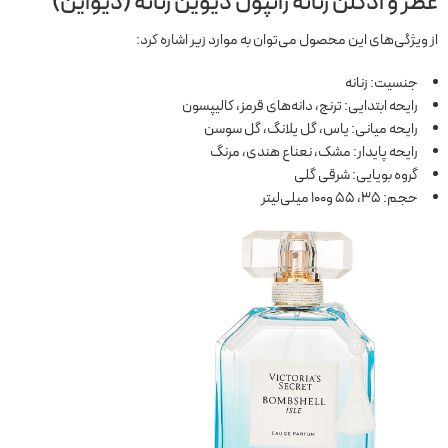
عطر و ادکلن زنانه ژانپول دیوین زنانه (دیواین)
از ویژگی‌های این محصول می‌توان به موارد زیر اشاره کرد:
جنسیت: زنانه
رایحه ابتدایی: ترنج، دانه‌های قرمز، کالیپسون
رایحه میانی: یاس، گل یلانگ، گل سوسن
رایحه پایدار: مشک، نعناع هندی، مرنگ
گروه بویایی: شرقی گلی
حجم: 35، 55 و100 میلی‌لیتر