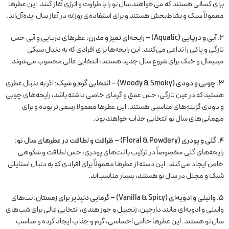
برای کسانی هستند که می‌خواهند سال نو را با طراوت و انرژی آغاز کنند. این عطرها
معمولاً سبک و نشاط‌بخش هستند و برای استفاده‌ی روزانه در آغاز سال ایده‌آل‌اند.
۲. آبی و دریایی (Aquatic) – رایحه‌ای تمیز و مدرن:
عطرهای دریایی و آبی حس
تازگی و پاکی را تداعی می‌کنند. این رایحه‌ها برای افرادی که به دنبال سبکی
مینیمال و خنک برای شروع سال جدید هستند، انتخابی عالی محسوب می‌شوند.
۳. چوبی و دودی (Woody & Smoky) – انتخابی گرم و شیک:
اگر به دنبال عطری
هستید که در عین تازگی، حس عمق و گرمای خاصی داشته باشد، رایحه‌های چوبی
و دودی گزینه‌های مناسبی هستند. این عطرها معمولا رسمی‌تر بوده و برای
مهمانی‌های سال نو انتخابی جذاب خواهند بود.
۴. گلی و پودری (Floral & Powdery) – ظرافت و لطافت در عطرهای سال نو:
رایحه‌های گلی مخصوصاً در ترکیب با نت‌های پودری، حس لطافت و شکوهی
خاص ایجاد می‌کنند. این دسته از عطرها معمولاً برای افرادی که به دنبال استایلی
شیک و مجلل در سال نو هستند، بسیار مناسب‌اند.
۵. وانیلی و ادویه‌ای (Vanilla & Spicy) – گرمایی دلپذیر برای زمستان:
نت‌های
وانیلی و ادویه‌ای مانند دارچین، زنجبیل و جوز هندی، انتخابی عالی برای شب‌های
سال نو هستند. این عطرها حالتی احساسی، گرم و جذاب ایجاد کرده و مناسب