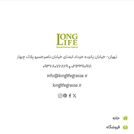
تهران- خیابان پانزده خرداد ابتدای خیابان ناصرخسرو پلاک چهار
02133110971 و 09368076869
info@longlifegrasse.ir
longlifegrasse.ir
خانه
فروشگاه