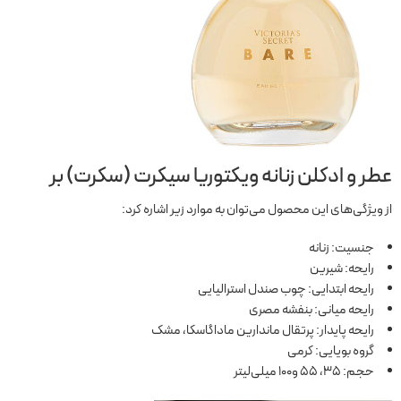
عطر و ادکلن زنانه ویکتوریا سیکرت (سکرت) بر
از ویژگی‌های این محصول می‌توان به موارد زیر اشاره کرد:
جنسیت: زنانه
رایحه: شیرین
رایحه ابتدایی: چوب صندل استرالیایی
رایحه میانی: بنفشه مصری
رایحه پایدار: پرتقال ماندارین ماداگاسکا، مشک
گروه بویایی: کرمی
حجم: 35، 55 و100 میلی‌لیتر