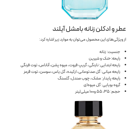
عطر و ادکلن زنانه بامشل آیلند
از ویژگی‌های این محصول می‌توان به موارد زیر اشاره کرد:
جنسیت: زنانه
رایحه:خنک و شیرین
رایحه ابتدایی: نارنگی، گریپ فروت، میوه پشن، آناناس، توت فرنگی
رایحه میانی: گل صدتومانی، ارکیده، گل یاس، سوسن، توت قرمز
رایحه پایدار: مشک، چوب صندل، گلسنگ
گروه بویایی: گل میوه‌ای
حجم: 35، 55 و100 میلی‌لیتر