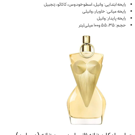
رایحه ابتدایی: وانیل، اسطوخودوس، کاکائو، زنجبیل
رایحه میانی: خاویار، وانیلی
رایحه پایدار: وانیل
حجم: 35، 55 و100 میلی‌لیتر