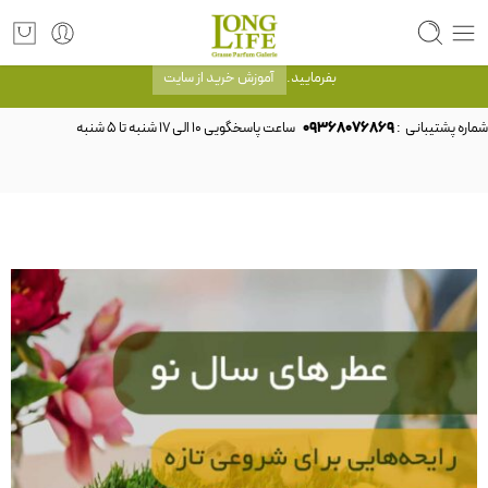
توجه! برند لانگ لایف رایحه های معروف را با شیشه و بسته بندی خود شرکت لانگ لایف
عرضه می کند.که با انتخاب حجم هر ادکلنی می توانید شیشه و بسته بندی را ملاحظه
بفرمایید.
آموزش خرید از سایت
شماره پشتیبانی :
09368076869