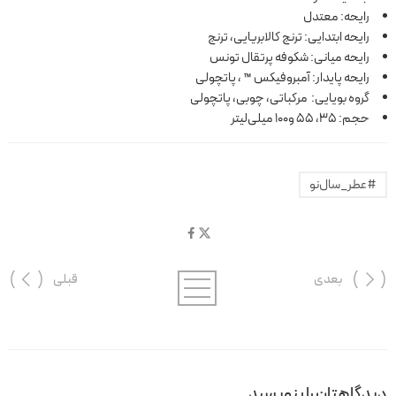
رایحه: معتدل
رایحه ابتدایی: ت
رنج کالابریایی، ترنج
رایحه میانی: شکوفه پرتقال تونس
رایحه پایدار: آمبروفیکس ™ ، پاتچولی
گروه بویایی: مرکباتی، چوبی، پاتچولی
حجم: 35، 55 و100 میلی‌لیتر
#عطر_سال‌نو
بعدی
قبلی
دیدگاهتان را بنویسید