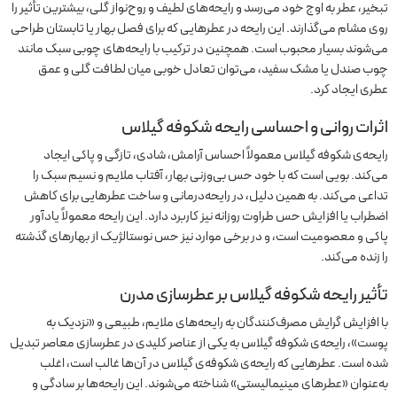
تبخیر، عطر به اوج خود می‌رسد و رایحه‌های لطیف و روح‌نواز گلی، بیشترین تأثیر را
روی مشام می‌گذارند. این رایحه در عطرهایی که برای فصل بهار یا تابستان طراحی
می‌شوند بسیار محبوب است. همچنین در ترکیب با رایحه‌های چوبی سبک مانند
چوب صندل یا مشک سفید، می‌توان تعادل خوبی میان لطافت گلی و عمق
عطری ایجاد کرد.
اثرات روانی و احساسی رایحه شکوفه گیلاس
رایحه‌ی شکوفه گیلاس معمولاً احساس آرامش، شادی، تازگی و پاکی ایجاد
می‌کند. بویی است که با خود حس بی‌وزنی بهار، آفتاب ملایم و نسیم سبک را
تداعی می‌کند. به همین دلیل، در رایحه‌درمانی و ساخت عطرهایی برای کاهش
اضطراب یا افزایش حس طراوت روزانه نیز کاربرد دارد. این رایحه معمولاً یادآور
پاکی و معصومیت است، و در برخی موارد نیز حس نوستالژیک از بهارهای گذشته
را زنده می‌کند.
تأثیر رایحه شکوفه گیلاس بر عطرسازی مدرن
با افزایش گرایش مصرف‌کنندگان به رایحه‌های ملایم، طبیعی و «نزدیک به
پوست»، رایحه‌ی شکوفه گیلاس به یکی از عناصر کلیدی در عطرسازی معاصر تبدیل
شده است. عطرهایی که رایحه‌ی شکوفه‌ی گیلاس در آن‌ها غالب است، اغلب
به‌عنوان «عطرهای مینیمالیستی» شناخته می‌شوند. این رایحه‌ها بر سادگی و