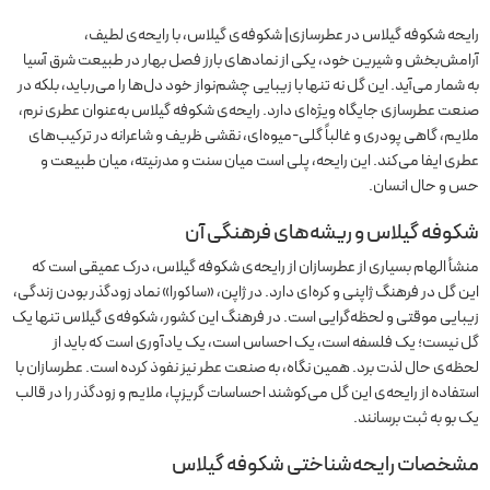
رایحه شکوفه گیلاس در عطرسازی| شکوفه‌ی گیلاس، با رایحه‌ی لطیف،
آرامش‌بخش و شیرین خود، یکی از نمادهای بارز فصل بهار در طبیعت شرق آسیا
به شمار می‌آید. این گل نه تنها با زیبایی چشم‌نواز خود دل‌ها را می‌رباید، بلکه در
صنعت عطرسازی جایگاه ویژه‌ای دارد. رایحه‌ی شکوفه گیلاس به‌عنوان عطری نرم،
ملایم، گاهی پودری و غالباً گلی-میوه‌ای، نقشی ظریف و شاعرانه در ترکیب‌های
عطری ایفا می‌کند. این رایحه، پلی است میان سنت و مدرنیته، میان طبیعت و
حس و حال انسان.
شکوفه گیلاس و ریشه‌های فرهنگی آن
منشأ الهام بسیاری از عطرسازان از رایحه‌ی شکوفه گیلاس، درک عمیقی است که
این گل در فرهنگ ژاپنی و کره‌ای دارد. در ژاپن، «ساکورا» نماد زودگذر بودن زندگی،
زیبایی موقتی و لحظه‌گرایی است. در فرهنگ این کشور، شکوفه‌ی گیلاس تنها یک
گل نیست؛ یک فلسفه است، یک احساس است، یک یادآوری است که باید از
لحظه‌ی حال لذت برد. همین نگاه، به صنعت عطر نیز نفوذ کرده است. عطرسازان با
استفاده از رایحه‌ی این گل می‌کوشند احساسات گریزپا، ملایم و زودگذر را در قالب
یک بو به ثبت برسانند.
مشخصات رایحه‌شناختی شکوفه گیلاس