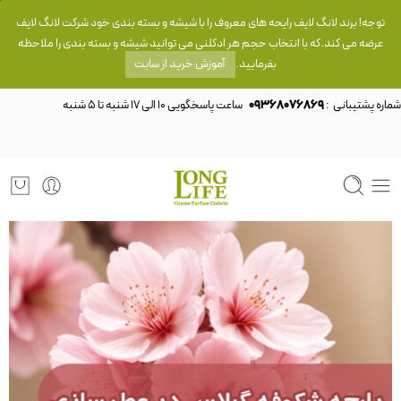
توجه! برند لانگ لایف رایحه های معروف را با شیشه و بسته بندی خود شرکت لانگ لایف
عرضه می کند.که با انتخاب حجم هر ادکلنی می توانید شیشه و بسته بندی را ملاحظه
بفرمایید.
آموزش خرید از سایت
شماره پشتیبانی :
09368076869