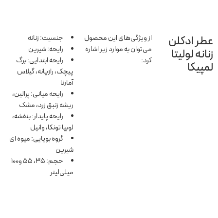
از ویژگی‌های این محصول
جنسیت: زنانه
عطر ادکلن
می‌توان به موارد زیر اشاره
رایحه: شیرین
زنانه لولیتا
کرد:
رایحه ابتدایی: برگ
لمپیکا
پیچک، رازیانه، گیلاس
آمارنا
رایحه میانی: پرالین،
ریشه زنبق زرد، مشک
رایحه پایدار: بنفشه،
لوبیا تونکا، وانیل
گروه بویایی: میوه ای
شیرین
حجم: 35، 55 و100
میلی‌لیتر