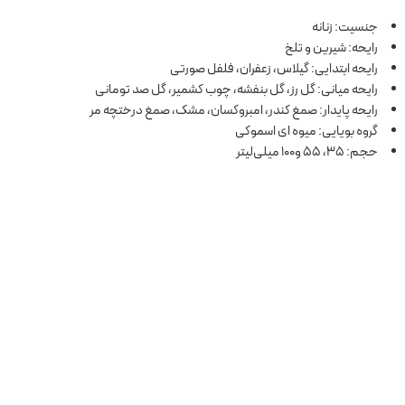
جنسیت: زنانه
رایحه: شیرین و تلخ
رایحه ابتدایی: گیلاس، زعفران، فلفل صورتی
رایحه میانی: گل رز، گل بنفشه، چوب کشمیر، گل صد تومانی
رایحه پایدار: صمغ کندر، امبروکسان، مشک، صمغ درختچه مر
گروه بویایی: میوه ای اسموکی
حجم: 35، 55 و100 میلی‌لیتر