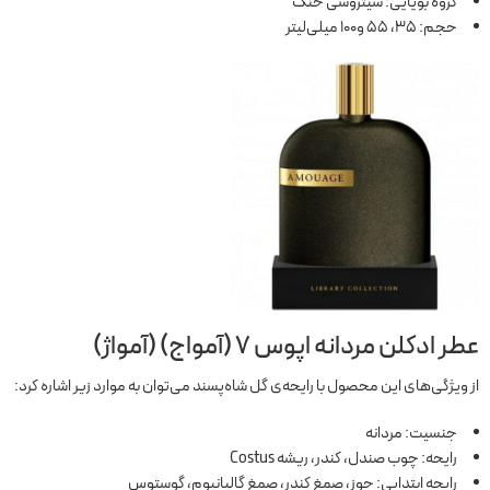
گروه بویایی: سیتروسی خنک
حجم: 35، 55 و100 میلی‌لیتر
عطر ادکلن مردانه اپوس 7 (آمواج) (آمواژ)
از ویژگی‌های این محصول با رایحه‌ی گل شاه‌پسند می‌توان به موارد زیر اشاره کرد:
جنسیت: مردانه
رایحه: چوب صندل، کندر، ریشه Costus
رایحه ابتدایی: جوز، صمغ کندر، صمغ گالبانیوم، گوستوس