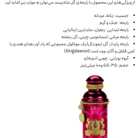
از ویژگی‌های این محصول با رایحه‌ی گل شاه‌پسند می‌توان به موارد زیر اشاره کرد:
جنسیت: زنانه، مردانه
رایحه: خنک و گرم
رایحه ابتدایی: زعفران، ماندارین ایتالیایی
رایحه میانی: اسمانتوس چینی، گل بنفشه
رایحه پایدار: گل ایمورتال(یک مولکول مصنوعی که یاد آور نعنای هندی با
کمی فلفل و آگارد وود است Akigalawood)
گروه بویایی: چوبی ادویه‌ای
حجم: 35، 55 و100 میلی‌لیتر