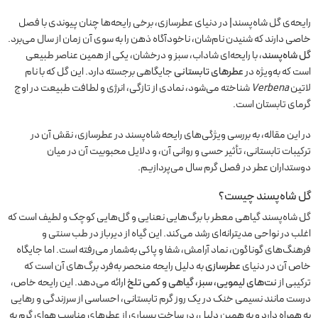
رایحه‌ی گل شاه‌پسند| در دنیای عطرسازی، برخی رایحه‌ها چنان پیوندی با فصل
خاصی دارند که شنیدن نام‌شان، ناخودآگاه ذهن را به سوی آن زمان از سال می‌برد.
گل شاه‌پسند
، با رایحه‌ای شاداب، سبز و درخشان، یکی از همین عناصر طبیعی
است که به‌ویژه در
عطرهای تابستانی
جایگاهی برجسته دارد. این گل که با نام
لاتین
Verbena
شناخته می‌شود، نمادی از تازگی، انرژی و لطافت طبیعت در اوج
گرمای تابستان است.
در این مقاله، به بررسی ویژگی‌های رایحه شاه‌پسند در عطرسازی، نقش آن در
ترکیبات تابستانی، تأثیر حسی و روانی آن، و دلایل محبوبیت آن در میان
دوستداران عطر در فصل گرم سال می‌پردازیم.
گل شاه‌پسند چیست؟
گل شاه‌پسند گیاهی معطر با برگ‌هایی نعنایی و گل‌هایی کوچک و لطیف است که
اغلب در نواحی مدیترانه‌ای رشد می‌کند. این گیاه از دیرباز در طب سنتی و
فرهنگ‌های گوناگون، نماد آرامش، شفا و پاکی به‌شمار می‌رفته است. اما جایگاه
خاص آن در دنیای
عطرسازی
به دلیل رایحه منحصر به‌فرد برگ‌های آن است که
ترکیبی از
نت‌های لیمویی، سبز، گیاهی و کمی تلخ
ارائه می‌دهد. این رایحه خاص،
درست مانند نسیمی خنک در یک روز گرم تابستانی، احساسی از سرزندگی و رهایی
به همراه دارد و به همین دلیل، در ساخت بسیاری از عطرهای مناسب هوای گرم به