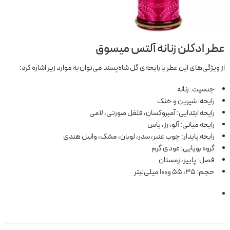
عطر ادکلن زنانه آلتس میسوق
از ویژگی‌های این عطر با رایحه‌ی گل شاه‌پسند می‌توان به موارد زیر اشاره کرد:
جنسیت: زنانه
رایحه: شیرین و خنک
رایحه ابتدایی: آمبروکسان، فلفل صورتی، لامی
رایحه میانی: آلو، رز، یاس
رایحه پایدار: چوب عنبر، سدر، لوبان، مشک، وانیل هندی
گروه بویایی: عودی گرم
فصل: پاییز، زمستان
حجم: 35، 55 و100 میلی‌لیتر