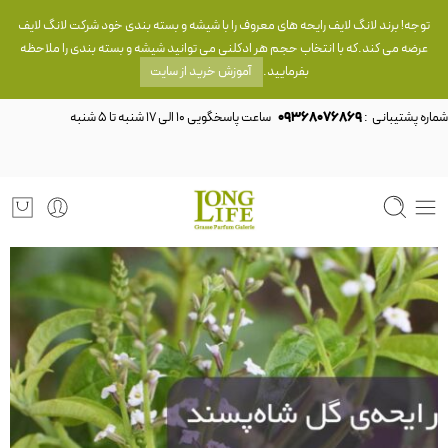
توجه! برند لانگ لایف رایحه های معروف را با شیشه و بسته بندی خود شرکت لانگ لایف
عرضه می کند.که با انتخاب حجم هر ادکلنی می توانید شیشه و بسته بندی را ملاحظه
بفرمایید.
آموزش خرید از سایت
شماره پشتیبانی :
09368076869