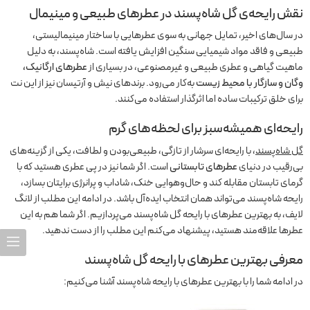
نقش رایحه‌ی گل شاه‌پسند در عطرهای طبیعی و مینیمال
در سال‌های اخیر، تمایل جهانی به سوی عطرهایی با ساختار مینیمالیستی،
طبیعی و فاقد مواد شیمیایی سنگین افزایش یافته است. شاه‌پسند، به دلیل
ماهیت گیاهی و عطری طبیعی و غیرمصنوعی، در بسیاری از
عطرهای ارگانیک،
وگان و سازگار با محیط زیست
به‌کار می‌رود. برندهای نیش و آرتیسان نیز از این نت
برای خلق ترکیبات ساده اما اثرگذار استفاده می‌کنند.
رایحه‌ای همیشه‌سبز برای لحظه‌های گرم
گل شاه‌پسند
، با رایحه‌ای سرشار از تازگی، طبیعی‌بودن و لطافت، یکی از گزینه‌های
بی‌رقیب در دنیای
عطرهای تابستانی
است. اگر شما نیز در پی عطری هستید که با
گرمای تابستان مقابله کند و حال‌وهوایی خنک، شاداب و پرانرژی برایتان بسازد،
رایحه شاه‌پسند می‌تواند همان انتخاب ایده‌آل باشد. در ادامه این مطلب از لانگ
لایف، به بهترین عطرهای با رایحه گل شاه‌پسند می‌پردازیم. اگر شما هم به این
عطرها علاقه‌مند هستید، پیشنهاد می‌کنم این مطلب را از دست ندهید.
معرفی بهترین عطرهای با رایحه گل شاه‌‌پسند
در ادامه شما را با بهترین عطرهای با رایحه شاه‌پسند آشنا می‌کنیم: