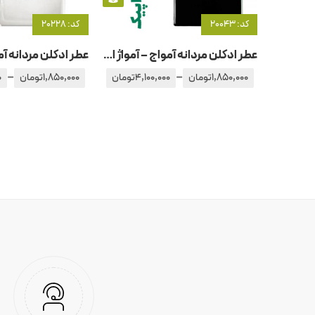
کد: 20043
کد: 20228
عطر ادکلن مردانه آمواج – آمواژ اپیک
–
–
1,850,000
تومان
4,100,000
تومان
1,850,000
تومان
0