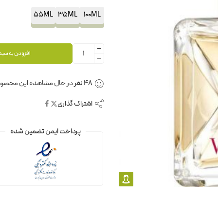
55ML
35ML
100ML
افزودن به سبد
48
نفر
در حال مشاهده این محصو
اشتراک گذاری
پرداخت ایمن تضمین شده