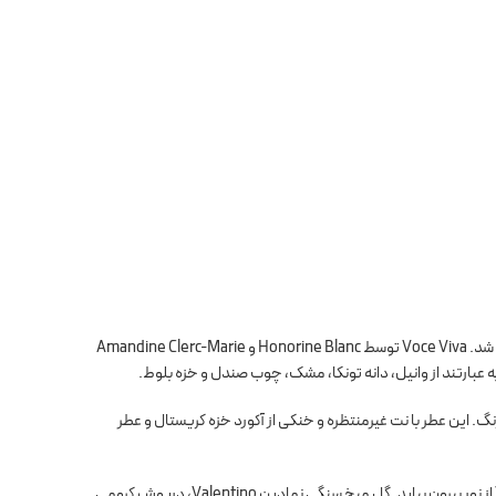
در سال 2020 راه اندازی شد. Voce Viva توسط Honorine Blanc و Amandine Clerc-Marie
 عبارتند از وانیل، دانه تونکا، مشک، چوب صندل و خزه بلوط.
رنگ. این عطر با نت غیرمنتظره و خنکی از آکورد خزه کریستال و عطر
درباره بطری : یک بطری شیشه‌ای براق، مربعی و بریدگی در طرفین، نور عبوری از عطر زنانه را نشان می‌دهد و اجازه می‌دهد یک V از نور بیرون بیاید. گل میخ سنگی نمادین Valentino، درپوش کرومی