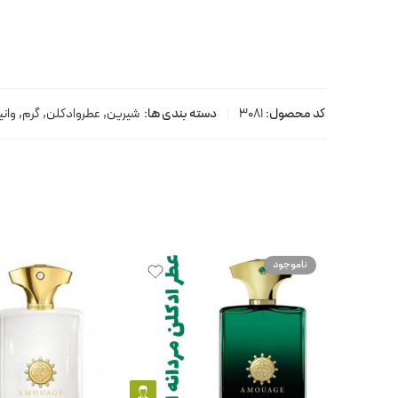
کد محصول:
3081
دسته بندی ها:
شیرین
,
عطروادکلن
,
گرم
,
وانی
ناموجود