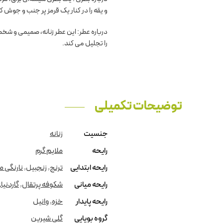
و یقه را در کنار یک قرمز پر جنب و جوش ک
را تجلیل می کند.
توضیحات تکمیلی
جنسیت
زنانه
رایحه
ملایم گرم
رایحه ابتدایی
ترنج
,
زنجبیل
,
نارنگی م
رایحه میانی
شکوفه پرتقال
,
گاردنیا
رایحه پایدار
خزه
,
وانیل
گروه بویایی
گلی شیرین