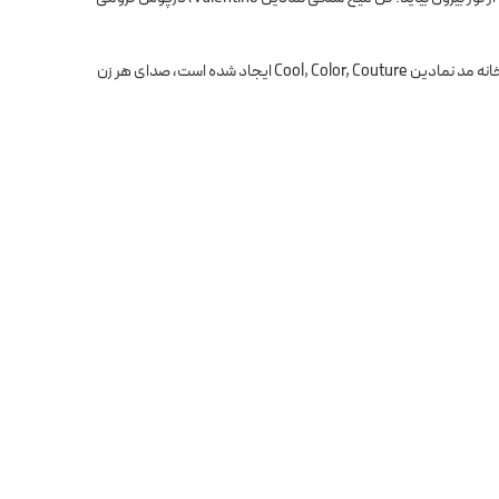
درباره عطر: این عطر زنانه، صمیمی و شخصی است، و موازی بین صدای شما و رایحه عطر شما ترسیم می کند. این عطر که توسط خانه مد نمادین Cool, Color, Couture ایجاد شده است، صدای هر زن