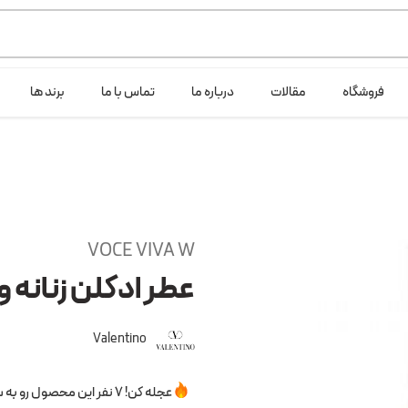
ی خود شرکت لانگ لایف عرضه می کند.که با انتخاب حجم هر ادکلنی می توانید ش
فروشگاه
مقالات
درباره ما
تماس با ما
برند ها
VOCE VIVA W
عطر ادکلن زنانه و
Valentino
عجله کن! 7 نفر این محصول رو به سبدخرید خودشون اضافه کردن.