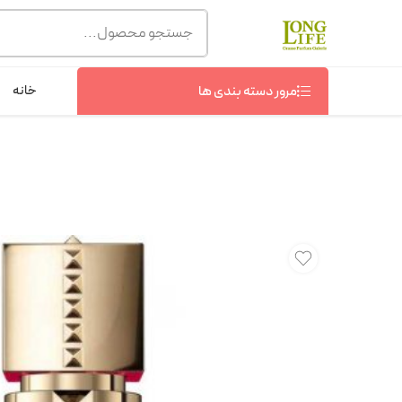
توجه! برند لانگ لایف رایحه های معروف را با شیشه و بسته بند
شماره پشتیبانی :
09368076869
خانه
مرور دسته بندی ها