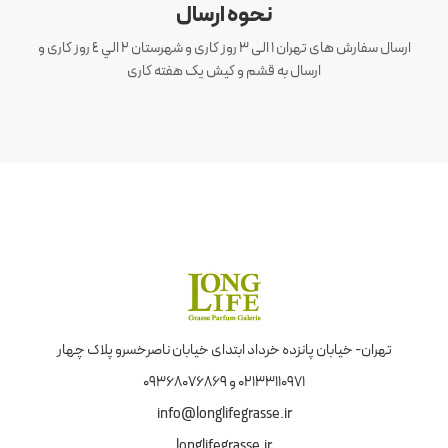
نحوه ارسال
ارسال سفارش های تهران 1 الی 3 روز کاری و شهرستان ٢ الي ٤ روز کاری و
ارسال به قشم و کیش یک هفته کاری
تهران- خیابان پانزده خرداد ابتدای خیابان ناصرخسرو پلاک چهار
02133110971 و 09368076869
info@longlifegrasse.ir
longlifegrasse.ir