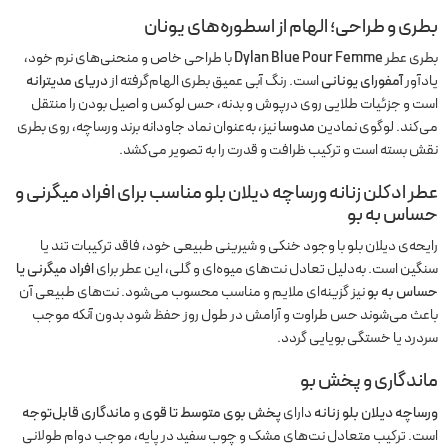
بطری و طراحی؛ الهام از اسطوره‌های یونان
بطری عطر
Dylan Blue Pour Femme
با طراحی خاص و منحنی‌های نرم خود،
یادآور
آمفورای یونانی
است. رنگ آبی عمیق بطری الهام‌گرفته از
دریای مدیترانه
است و جزئیات طلایی روی درپوش و بدنه، حس لوکس و اصیل بودن را منتقل
می‌کند. لوگوی نمادین
مدوسا
نیز، به‌عنوان نماد جاودانه برند ورساچه، روی بطری
نقش بسته است و ترکیب ظرافت و قدرت را به تصویر می‌کشد.
عطر ادکلن زنانه ورساچه دیلان بلو مناسب برای افراد میگرنی و
حساس به بو
رایحه‌ی دیلان بلو با وجود خنکی و شیرینی طبیعی خود، فاقد ترکیبات تند یا
سنگین است. به‌دلیل تعادل نت‌های میوه‌ای و گلی، این عطر برای
افراد میگرنی یا
حساس به بو
نیز گزینه‌ای ملایم و مناسب محسوب می‌شود. نت‌های طبیعی آن
باعث می‌شوند حس طراوت و آرامش در طول روز حفظ شود بدون آنکه موجب
سردرد یا خستگی بویایی گردد.
ماندگاری و پخش بو
ورساچه دیلان بلو زنانه
دارای
پخش بوی متوسط تا قوی
و
ماندگاری قابل‌توجه
است. ترکیب متعادل نت‌های مشک و چوب سفید در پایه، موجب دوام طولانی