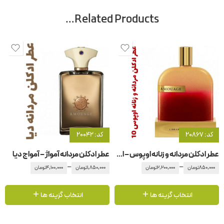
Related Products…
کد: 20867
کد: 20042
عطر ادکلن مردانه و زنانه اوپوس – اپوس ۱0 آمواج – آمواژ
عطر ادکلن مردانه آمواژ – آمواج دیا
–
–
850,000
تومان
2,200,000
تومان
1,850,000
تومان
4,100,000
تومان
انتخاب گزینه ها
انتخاب گزینه ها