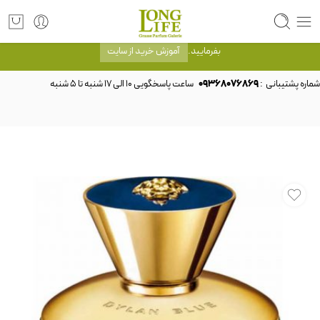
توجه! برند لانگ لایف رایحه های معروف را با شیشه و بسته بندی خود شرکت لانگ لایف
عرضه می کند.که با انتخاب حجم هر ادکلنی می توانید شیشه و بسته بندی را ملاحظه
بفرمایید.
آموزش خرید از سایت
شماره پشتیبانی :
09368076869