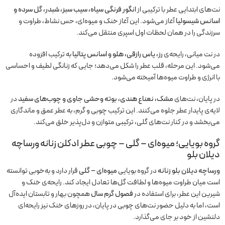
نت‌های ابتدایی عطر با ترکیبی از
انگور فرنگی سیاه، سیب سبز، شبدر، گل سرده و
اسانس شیسولیا
آغاز می‌شود. این آغاز خنک و میوه‌ای، حس نشاط، طراوت و
سرزندگی را در همان لحظات اول اسپری منتقل می‌کند.
در نت میانی، رایحه‌ی
رز، یاس رازقی، هلو و اسانس پتالیا
به ترکیب افزوده
می‌شود. این مرحله، قلب عطر را شکل می‌دهد؛ جایی که زنانگی لطیف و احساسی
با انرژی و طراوت میوه‌ها آمیخته می‌شود.
در پایان، نت‌های
مشک، نعناع هندی، بوته وحشی جاوی و چوب‌های سفید
در
لایه‌ی پایدار عطر جلوه می‌کنند. این ترکیب چوبی و گرم، به عطر عمق و ماندگاری
می‌بخشد و در کنار نت‌های گلی، ترکیبی متوازن و دل‌پذیر خلق می‌کند.
گروه بویایی؛ میوه‌ای – گلی – چوبی عطر ادکلن زنانه ورساچه
دیلان بلو
ورساچه دیلان بلو زنانه
در گروه بویایی
میوه‌ای – گلی
قرار دارد و به‌خوبی توانسته
است میان طراوت میوه‌ها و لطافت گل‌ها تعادل ایجاد کند. رایحه‌ی خنک و
شیرین این عطر، برای استفاده در
فصول گرم سال
همچون بهار و تابستان ایده‌آل
است، اما به دلیل حضور نت‌های چوبی در پایان، در روزهای خنک نیز رایحه‌ای
دلنشین از خود بر جای می‌گذارد.