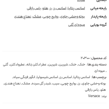
ابتدایی
سرده
رایحه میانی
اسانس پتالیا
,
اسانس رز
,
رز
,
هلو
,
یاس رازقی
رایحه پایدار
بوته وحشی جاوی
,
روایح چوبی
,
مشک
,
نعناع هندی
گروه بویایی
میوه ای گلی
کد محصول:
20300
دسته بندی ها:
خنک
,
خنک
,
شیرین
,
شیرین
,
عطر ادکلن زنانه
,
عطروادکلن
,
گلی
,
میوه ای
برچسب ها:
اسانس پتالیا
,
اسانس رز
,
اسانس شیسولیا
,
انگور فرنگی سیاه
,
بوته وحشی جاوی
,
رز
,
روایح چوبی
,
سیب
,
شبدر گل سرده
,
مشک
,
نعناع هندی
,
هلو
,
یاس رازقی
برند:
Versace