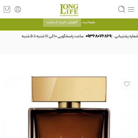
توجه! برند لانگ لایف رایحه های معروف را با شیشه و بسته بندی خود شرکت لانگ لایف
عرضه می کند.که با انتخاب حجم هر ادکلنی می توانید شیشه و بسته بندی را ملاحظه
بفرمایید.
آموزش خرید از سایت
شماره پشتیبانی :
09368076869