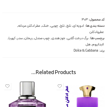
کد محصول:
303
دسته بندی ها:
ادویه ای
,
تلخ
,
تلخ
,
چوبی
,
خنک
,
عطر ادکلن مردانه
,
عطروادکلن
برچسب ها:
برگ درخت گلابی
,
جوز هندی
,
چوب صندل
,
ریحان
,
سدر
,
کهربا
,
لابدانیوم
,
هل
برند:
Dolce & Gabbana
Related Products…