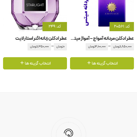
کد: 20561
کد: 249
عطر ادکلن مردانه آمواج – آمواژ میتس من
عطر ادکلن زنانه اگنر استارلایت
–
–
1,850,000
تومان
4,100,000
تومان
0
تومان
1,350,000
تومان
انتخاب گزینه ها
انتخاب گزینه ها