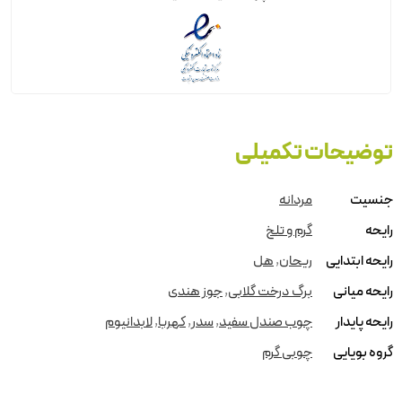
توضیحات تکمیلی
جنسیت
مردانه
رایحه
گرم و تلخ
رایحه ابتدایی
ریحان
,
هل
رایحه میانی
برگ درخت گلابی
,
جوز هندی
رایحه پایدار
چوب صندل سفید
,
سدر
,
کهربا
,
لابدانیوم
گروه بویایی
چوبی گرم