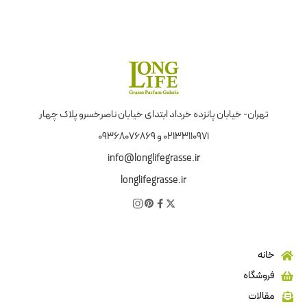
تهران- خیابان پانزده خرداد ابتدای خیابان ناصرخسرو پلاک چهار
02133110971 و 09368076869
info@longlifegrasse.ir
longlifegrasse.ir
خانه
فروشگاه
مقالات