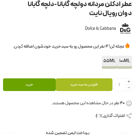
عطر ادکلن مردانه دولچه گابانا -دلچه گابانا
د وان رویال نایت
Dolce & Gabbana
عجله کن! 4 نفر این محصول رو به سبدخرید خودشون اضافه کردن.
55ML
100ML
افزودن به سبد خرید
خرید
40
نفر
در حال مشاهده این محصول هستند.
اشتراک گذاری
پرداخت ایمن تضمین شده