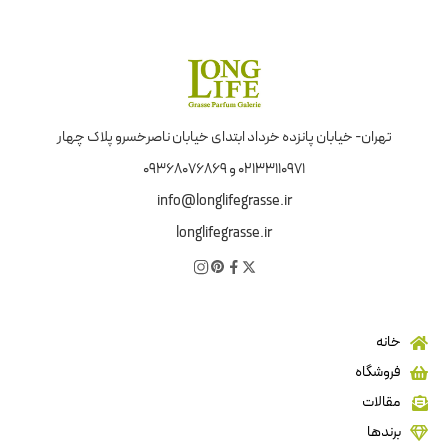
تهران- خیابان پانزده خرداد ابتدای خیابان ناصرخسرو پلاک چهار
02133110971 و 09368076869
info@longlifegrasse.ir
longlifegrasse.ir
خانه
فروشگاه
مقالات
برندها