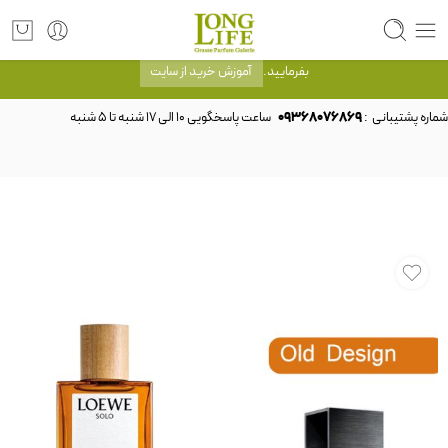
توجه! برند لانگ لایف رایحه های معروف را با شیشه و بسته بندی خود شرکت لانگ لایف
عرضه می کند.که با انتخاب حجم هر ادکلنی می توانید شیشه و بسته بندی را ملاحظه
بفرمایید.
آموزش خرید از سایت
شماره پشتیبانی :
09368076869