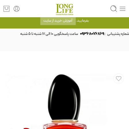
توجه! برند لانگ لایف رایحه های معروف را با شیشه و بسته بندی خود شرکت لانگ لایف
عرضه می کند.که با انتخاب حجم هر ادکلنی می توانید شیشه و بسته بندی را ملاحظه
بفرمایید.
آموزش خرید از سایت
شماره پشتیبانی :
09368076869