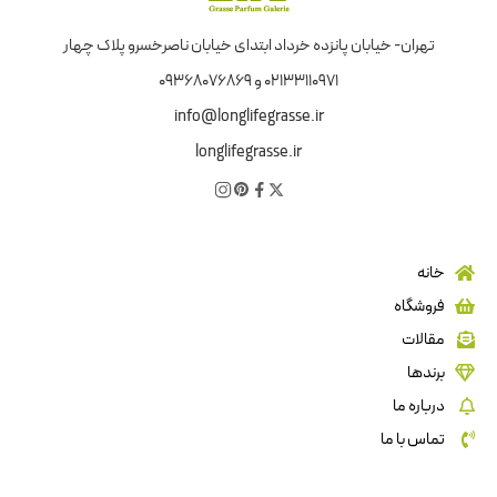
تهران- خیابان پانزده خرداد ابتدای خیابان ناصرخسرو پلاک چهار
02133110971 و 09368076869
info@longlifegrasse.ir
longlifegrasse.ir
خانه
فروشگاه
مقالات
برندها
درباره ما
تماس با ما