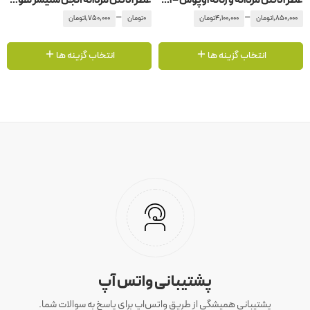
عطر ادکلن مردانه و زنانه اوپوس – اپوس 6 آمواج – آمواژ
عطر ادکلن مردانه آنجل شلیسر هوم اورینتال ادیشن
–
–
1,850,000
تومان
4,100,000
تومان
0
تومان
1,750,000
تومان
انتخاب گزینه ها
انتخاب گزینه ها
پشتیبانی واتس آپ
پشتیبانی همیشگی از طریق واتس‌اپ برای پاسخ به سوالات شما.