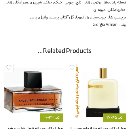
دسته بندی ها:
برترین زنانه
,
تلخ
,
چوبی
,
خنک
,
خنک
,
شیرین
,
عطر ادکلن زنانه
,
عطروادکلن
,
میوه ای
برچسب ها:
چوب سدر
,
رز
,
کهربا
,
گل آفتاب پرست
,
وانیل
,
یاس
برند:
Giorgio Armani
Related Products…
کد: 20045
کد: 20033