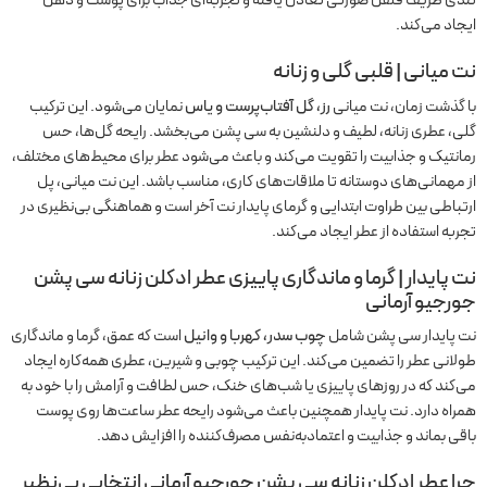
تندی ظریف فلفل صورتی تعادل یافته و تجربه‌ای جذاب برای پوست و ذهن
ایجاد می‌کند.
نت میانی | قلبی گلی و زنانه
با گذشت زمان، نت میانی
رز، گل آفتاب‌پرست و یاس
نمایان می‌شود. این ترکیب
گلی، عطری زنانه، لطیف و دلنشین به سی پشن می‌بخشد. رایحه گل‌ها، حس
رمانتیک و جذابیت را تقویت می‌کند و باعث می‌شود عطر برای محیط‌های مختلف،
از مهمانی‌های دوستانه تا ملاقات‌های کاری، مناسب باشد. این نت میانی، پل
ارتباطی بین طراوت ابتدایی و گرمای پایدار نت آخر است و هماهنگی بی‌نظیری در
تجربه استفاده از عطر ایجاد می‌کند.
نت پایدار | گرما و ماندگاری پاییزی
عطر ادکلن زنانه سی پشن
جورجیو آرمانی
نت پایدار سی پشن شامل
چوب سدر، کهربا و وانیل
است که عمق، گرما و ماندگاری
طولانی عطر را تضمین می‌کند. این ترکیب چوبی و شیرین، عطری همه‌کاره ایجاد
می‌کند که در روزهای پاییزی یا شب‌های خنک، حس لطافت و آرامش را با خود به
همراه دارد. نت پایدار همچنین باعث می‌شود رایحه عطر ساعت‌ها روی پوست
باقی بماند و جذابیت و اعتمادبه‌نفس مصرف‌کننده را افزایش دهد.
چرا
عطر ادکلن زنانه سی پشن جورجیو آرمانی
انتخابی بی‌نظیر