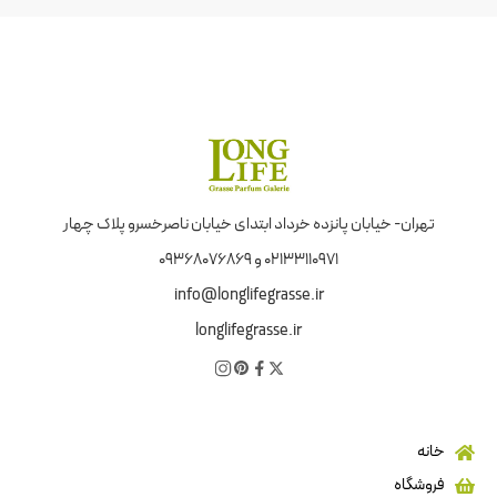
تهران- خیابان پانزده خرداد ابتدای خیابان ناصرخسرو پلاک چهار
02133110971 و 09368076869
info@longlifegrasse.ir
longlifegrasse.ir
خانه
فروشگاه