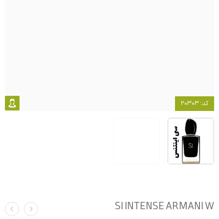
کد: 20303
SI INTENSE ARMANI W