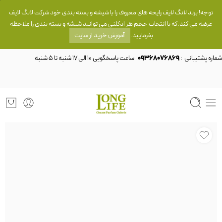
توجه! برند لانگ لایف رایحه های معروف را با شیشه و بسته بندی خود شرکت لانگ لایف
عرضه می کند.که با انتخاب حجم هر ادکلنی می توانید شیشه و بسته بندی را ملاحظه
بفرمایید.
آموزش خرید از سایت
شماره پشتیبانی :
09368076869