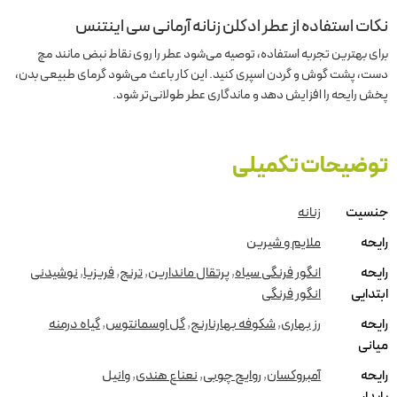
نکات استفاده از عطر ادکلن زنانه آرمانی سی اینتنس
برای بهترین تجربه استفاده، توصیه می‌شود عطر را روی نقاط نبض مانند مچ
دست، پشت گوش و گردن اسپری کنید. این کار باعث می‌شود گرمای طبیعی بدن،
پخش رایحه را افزایش دهد و ماندگاری عطر طولانی‌تر شود.
توضیحات تکمیلی
جنسیت
زنانه
رایحه
ملایم و شیرین
رایحه
انگور فرنگی سیاه
,
پرتقال ماندارین
,
ترنج
,
فریزیا
,
نوشیدنی
ابتدایی
انگور فرنگی
رایحه
رز بهاری
,
شکوفه بهارنارنج
,
گل اوسمانتوس
,
گیاه درمنه
میانی
رایحه
آمبروکسان
,
روایح چوبی
,
نعناع هندی
,
وانیل