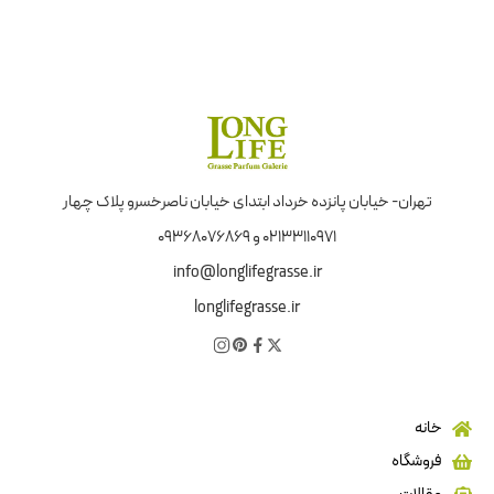
تهران- خیابان پانزده خرداد ابتدای خیابان ناصرخسرو پلاک چهار
02133110971 و 09368076869
info@longlifegrasse.ir
longlifegrasse.ir
خانه
فروشگاه