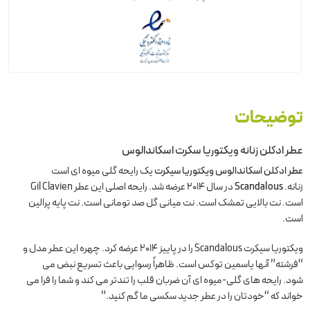
توضیحات
عطر ادکلن زنانه ویکتوریا سکرت اسکاندالوس
عطر ادکلن اسکاندالوس
ویکتوریا سیکرت
یک رایحه گلی میوه ای است
زنانه.
Scandalous
در سال 2014 عرضه شد. رایحه اصلی این عطر Gil Clavien
است. نت بالایی تمشک است. نت میانی گل صد تومانی است. نت پایه پرالین
است.
ویکتوریا سیکرت Scandalous را در پاییز 2014 عرضه کرد. چهره این عطر مدل و
“فرشته” آنها یاسمین توکس است. ظاهراً رسوایی باعث تسریع نبض می
شود. رایحه های گلی-میوه ای آن ضربان قلب را تندتر می کند و شما را فرا می
خواند که “خودتان را در عطر جدید سکسی ما گم کنید.”