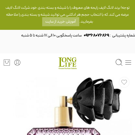
توجه! برند لانگ لایف رایحه های معروف را با شیشه و بسته بندی خود شرکت لانگ لایف
عرضه می کند.که با انتخاب حجم هر ادکلنی می توانید شیشه و بسته بندی را ملاحظه
بفرمایید.
آموزش خرید از سایت
شماره پشتیبانی :
09368076869