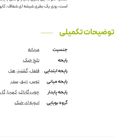
است، روی یک بطری شیشه ای شفاف، کابوش
توضیحات تکمیلی
جنسیت
مردانه
رایحه
تلخ خنک
رایحه ابتدایی
فلفل
,
گشنیز
,
هل
رایحه میانی
توس
,
زنبق
,
سدر
رایحه پایدار
چوب گایاک
,
کهربا
,
گل 
گروه بویایی
ادویه ای خنک