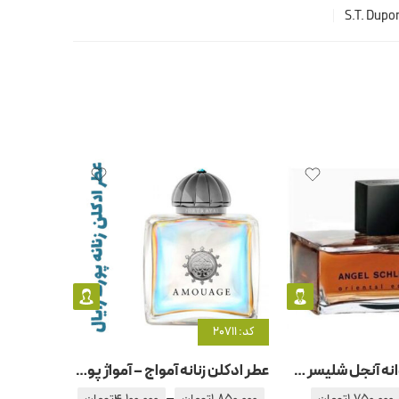
S.T. Dupo
کد: 20711
کد: 20340
عطر ادکلن مردانه آنجل شلیسر هوم اورینتال ادیشن
عطر ادکلن زنانه آمواج – آمواژ پورترایال زنانه
–