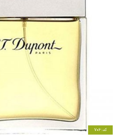
کد: 706