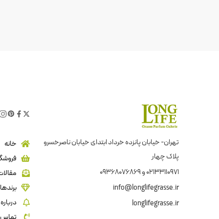
تهران- خیابان پانزده خرداد ابتدای خیابان ناصرخسرو
خانه
پلاک چهار
فروشگا
02133110971 و 09368076869
مقالات
info@longlifegrasse.ir
برندها
درباره 
longlifegrasse.ir
تماس ب