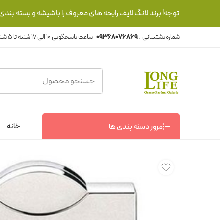
توجه! برند لانگ لایف رایحه های معروف را با شیشه و بسته بند
شماره پشتیبانی :
09368076869
خانه
مرور دسته بندی ها