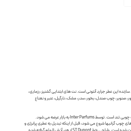
ه بازار شد. سازنده این عطر جرارد آنتونی است. نت های ابتدایی گشنیز، رزماری،
ر، صنوبر، چوب صندل، بخور، سدر، مشک، نارگیل، عنبر و نعناع
ت. توسط Inter Parfums به بازار عرضه می شود.
ه های چوب گرانبها شروع می شود، قبل از اینکه تبدیل به عطری پرانرژی و
تصفیه شود. این بطری بسیار لوکس با یک کابوچون پوشانده شده است که کنترل آن یادآور فندک است و در یک قاب آبی محافظت شده است. طراحی خط ST Dupont از هنر آتش الهام گرفته شده