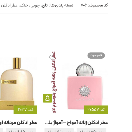
کد محصول:
706
دسته بندی ها:
تلخ
,
چوبی
,
خنک
,
عطر ادکلن م
ناموجود
کد: 20557
کد: 20371
عطر ادکلن زنانه آمواج – آمواژ بلوسوم لاو
–
–