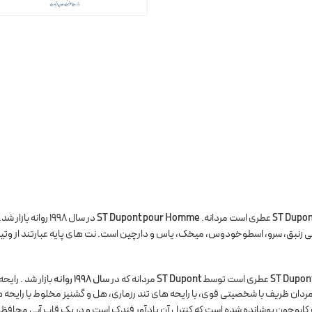
عطری است مردانه.
ST Dupont pour Homme
در سال 1998 روان
انی زنبق، سرو، اسطوخودوس، میخک، یاس و دارچین است. نت های پایه عبارتند از وتیو
عطری است توسط
ST Dupont
مردانه که در
سال 1998 روانه
بازار شد . رایحه چوبی تند اس
ه برای مردان ظریف با شخصیتی قوی، با رایحه های تند رزماری، هل و گشنیز مخلوط با رایح