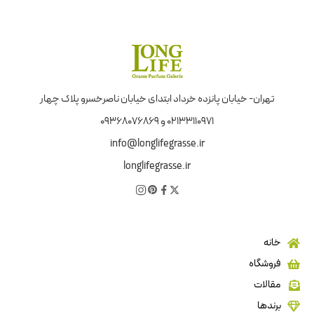
تهران- خیابان پانزده خرداد ابتدای خیابان ناصرخسرو پلاک چهار
02133110971 و 09368076869
info@longlifegrasse.ir
longlifegrasse.ir
خانه
فروشگاه
مقالات
برندها