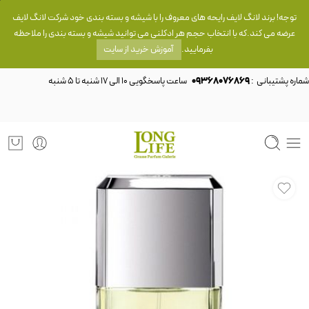
توجه! برند لانگ لایف رایحه های معروف را با شیشه و بسته بندی خود شرکت لانگ لایف
عرضه می کند.که با انتخاب حجم هر ادکلنی می توانید شیشه و بسته بندی را ملاحظه
بفرمایید.
آموزش خرید از سایت
شماره پشتیبانی :
09368076869