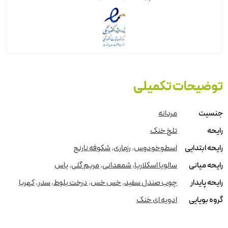
توضیحات تکمیلی
جنسیت
مردانه
رایحه
تلخ خنک
رایحه ابتدایی
اسطوخودوس
,
رزماری
,
شکوفه نارنج
رایحه میانی
سالویا اسکلاریا
,
شمعدانی
,
مریم گلی
,
یاس
رایحه پایدار
چوب صندل سفید
,
خس خس
,
درخت بلوط
,
سدر
,
کهربا
گروه بویایی
ادویه ای خنک