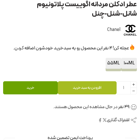
عطر ادکلن مردانه اگوییست پلاتونیوم
شانل-شنل-چنل
Chanel
عجله کن! 4 نفر این محصول رو به سبدخرید خودشون اضافه کردن.
55ML
100ML
افزودن به سبد خرید
خرید
53
نفر
در حال مشاهده این محصول هستند.
اشتراک گذاری
پرداخت ایمن تضمین شده