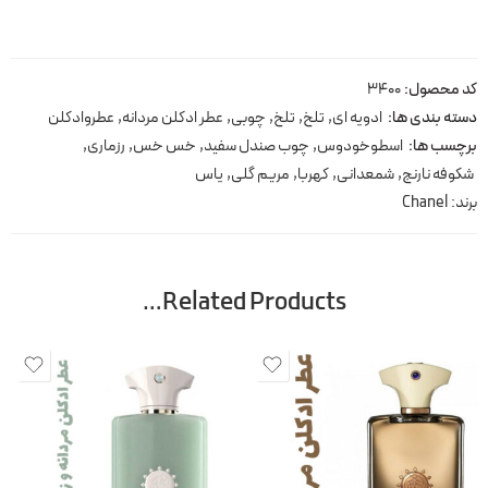
کد محصول:
3400
دسته بندی ها:
ادویه ای
,
تلخ
,
تلخ
,
چوبی
,
عطر ادکلن مردانه
,
عطروادکلن
برچسب ها:
اسطوخودوس
,
چوب صندل سفید
,
خس خس
,
رزماری
,
شکوفه نارنج
,
شمعدانی
,
کهربا
,
مریم گلی
,
یاس
برند:
Chanel
Related Products…