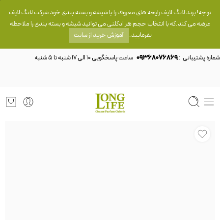
توجه! برند لانگ لایف رایحه های معروف را با شیشه و بسته بندی خود شرکت لانگ لایف
عرضه می کند.که با انتخاب حجم هر ادکلنی می توانید شیشه و بسته بندی را ملاحظه
بفرمایید.
آموزش خرید از سایت
شماره پشتیبانی :
09368076869