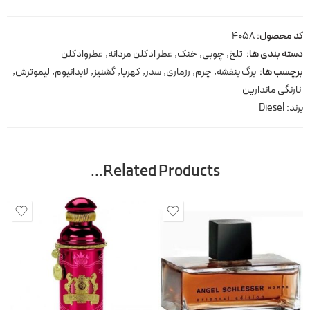
کد محصول:
4058
دسته بندی ها:
تلخ
,
چوبی
,
خنک
,
عطر ادکلن مردانه
,
عطروادکلن
برچسب ها:
برگ بنفشه
,
چرم
,
رزماری
,
سدر
,
کهربا
,
گشنیز
,
لابدانیوم
,
لیموترش
,
نارنگی ماندارین
برند:
Diesel
Related Products…