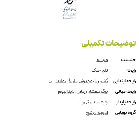
توضیحات تکمیلی
جنسیت
مردانه
رایحه
تلخ خنک
رایحه ابتدایی
گشنیز
,
لیمو ترش
,
نارنگی ماندارین
رایحه میانی
برگ بنفشه
,
رزماری
,
لابدانیوم
رایحه پایدار
چرم
,
سدر
,
کهربا
گروه بویایی
ادویه ای تلخ