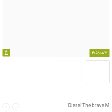
کد: 4058M
Diesel The brave M