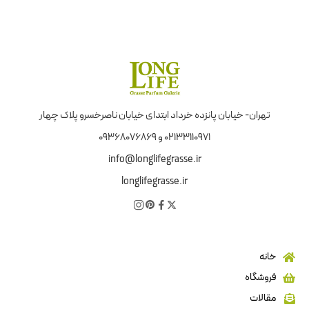
تهران- خیابان پانزده خرداد ابتدای خیابان ناصرخسرو پلاک چهار
02133110971 و 09368076869
info@longlifegrasse.ir
longlifegrasse.ir
خانه
فروشگاه
مقالات