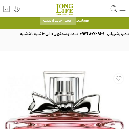
توجه! برند لانگ لایف رایحه های معروف را با شیشه و بسته بندی خود شرکت لانگ لایف
عرضه می کند.که با انتخاب حجم هر ادکلنی می توانید شیشه و بسته بندی را ملاحظه
بفرمایید.
آموزش خرید از سایت
شماره پشتیبانی :
09368076869