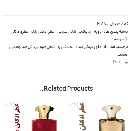
کد محصول:
20880
دسته بندی ها:
ادویه ای
,
برترین زنانه
,
شیرین
,
عطر ادکلن زنانه
,
عطروادکلن
,
گرم
,
مشک
برچسب ها:
انار
,
انگور فرنگی سیاه
,
تمشک
,
رز
,
فلفل صورتی
,
گل صدتومانی
,
مشک
برند:
Dior
Related Products…