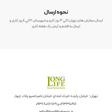
نحوه ارسال
ارسال سفارش های تهران 1 الی 3 روز کاری و شهرستان ٢ الي ٤ روز کاری و
ارسال به قشم و کیش یک هفته کاری
تهران- خیابان پانزده خرداد ابتدای خیابان ناصرخسرو پلاک چهار
02133110971 و 09368076869