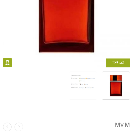
کد: 1169
M7 M