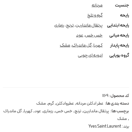
جنسیت
مردانه
رایحه
گرم و تلخ
رایحه ابتدایی
پرتقال ماندارین
,
ترنج
,
رزماری
رایحه میانی
خس خس
,
عود
رایحه پایدار
کهربا
,
گل ماندراک
,
مشک
گروه بویایی
ادویه ای چوبی
کد محصول:
1169
دسته بندی ها:
عطر ادکلن مردانه
,
عطروادکلن
,
گرم
,
مشک
برچسب ها:
پرتقال ماندارین
,
ترنج
,
خس خس
,
رزماری
,
عود
,
کهربا
,
گل ماندراک
,
مشک
برند:
Yves Saint Laurent