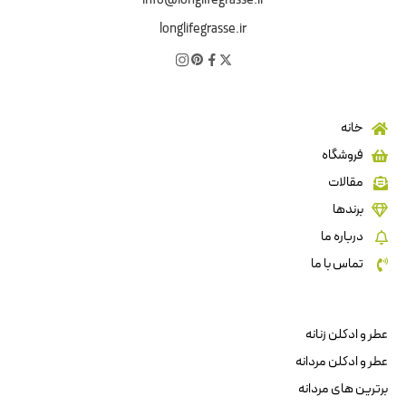
info@longlifegrasse.ir
longlifegrasse.ir
خانه
فروشگاه
مقالات
برندها
درباره ما
تماس با ما
عطر و ادکلن زنانه
عطر و ادکلن مردانه
برترین های مردانه