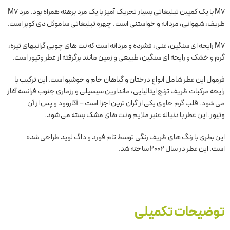
M7 با یک کمپین تبلیغاتی بسیار تحریک آمیز با یک مرد برهنه همراه بود. مرد M7
ظریف، شهوانی، مردانه و خواستنی است. چهره تبلیغاتی ساموئل دی کوبر است.
M7 رایحه ای سنگین، غنی، فشرده و مردانه است که نت های چوبی گرانبهای تیره،
گرم و خشک و رایحه ای سنگین، طبیعی و زمین مانند برگرفته از عطر وتیور است.
فرمول این عطر شامل انواع درختان و گیاهان خام و خوشبو است. این ترکیب با
رایحه مرکبات ظریف ترنج ایتالیایی، ماندارین سیسیلی و رزماری جنوب فرانسه آغاز
می شود. قلب گرم حاوی یکی از گران ترین اجزا است – آگاروود و پس از آن
وتیور. این عطر با دنباله عنبر ملایم و نت های مشک بسته می شود.
این بطری با رنگ های ظریف رنگی توسط تام فورد و داگ لوید طراحی شده
است. این عطر در سال 2002 ساخته شد.
توضیحات تکمیلی