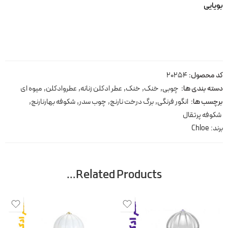
بویایی
کد محصول:
20254
دسته بندی ها:
چوبی
,
خنک
,
خنک
,
عطر ادکلن زنانه
,
عطروادکلن
,
میوه ای
برچسب ها:
انگور فرنگی
,
برگ درخت نارنج
,
چوب سدر
,
شکوفه بهارنارنج
,
شکوفه پرتقال
برند:
Chloe
Related Products…