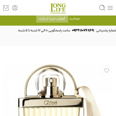
توجه! برند لانگ لایف رایحه های معروف را با شیشه و بسته بندی خود شرکت لانگ لایف
عرضه می کند.که با انتخاب حجم هر ادکلنی می توانید شیشه و بسته بندی را ملاحظه
بفرمایید.
آموزش خرید از سایت
شماره پشتیبانی :
09368076869