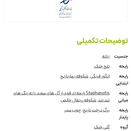
توضیحات تکمیلی
جنسیت
زنانه
رایحه
تلخ خنک
رایحه
انگور فرنگی
,
شکوفه بهارنارنج
ابتدایی
رایحه
Stephanotis رایحه ای قوی از گل های سفید با ته رنگ های
میانی
تند تند
,
شکوفه پرتقال خالص
رایحه
برگ درخت نارنج
,
چوب سدر
پایدار
گروه
گلی خنک