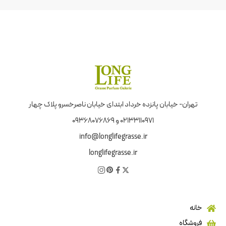
تهران- خیابان پانزده خرداد ابتدای خیابان ناصرخسرو پلاک چهار
02133110971 و 09368076869
info@longlifegrasse.ir
longlifegrasse.ir
خانه
فروشگاه