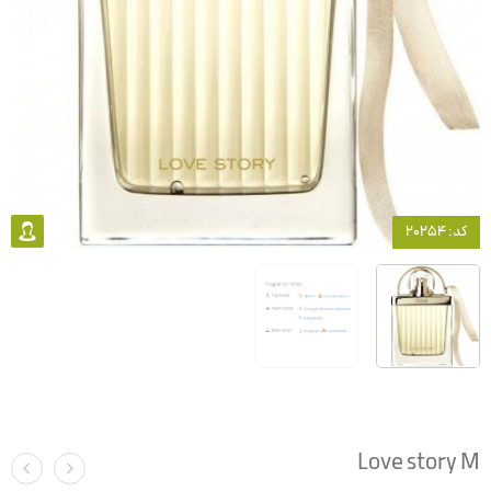
کد: 20254
Love story M