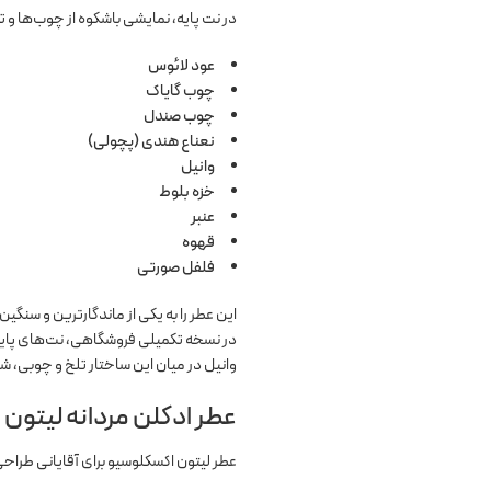
در نت پایه، نمایشی باشکوه از چوب‌ها و 
عود لائوس
چوب گایاک
چوب صندل
نعناع هندی (پچولی)
وانیل
خزه بلوط
عنبر
قهوه
فلفل صورتی
این عطر را به یکی از ماندگارترین و سنگی
در نسخه تکمیلی فروشگاهی، نت‌های پای
وانیل در میان این ساختار تلخ و چوبی، شی
عطر ادکلن مردانه لیتون
عطر لیتون اکسکلوسیو برای آقایانی طراح