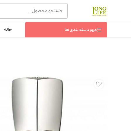
توجه! برند لانگ لایف رایحه های معروف را با شیشه و بسته بند
شماره پشتیبانی :
09368076869
خانه
مرور دسته بندی ها