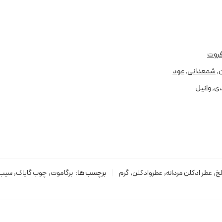
فروت
ن
,
شمعدانی
,
عود
دی
,
وانیل
خ
,
عطر ادکلن مردانه
,
عطروادکلن
,
گرم
برچسب ها:
برگاموت
,
چوب گایاک
,
سیب