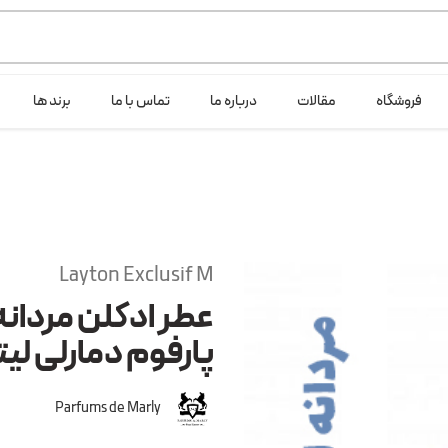
ی خود شرکت لانگ لایف عرضه می کند.که با انتخاب حجم هر ادکلنی می توانید ش
فروشگاه
مقالات
درباره ما
تماس با ما
برند ها
Layton Exclusif M
عطر ادکلن مردانه 
پارفوم دمارلی لی
Parfums de Marly