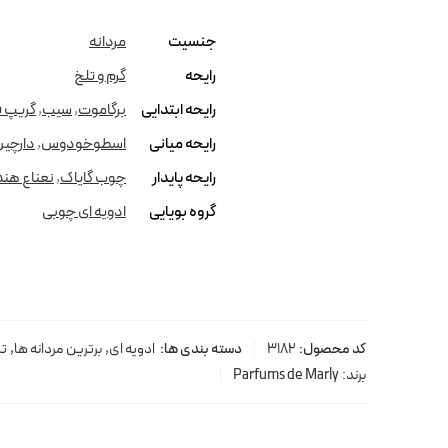
جنسیت
مردانه
رایحه
گرم و تلخ
رایحه ابتدایی
برگاموت
,
سیب
,
گریپ 
رایحه میانی
اسطوخودوس
,
دارچی
رایحه پایدار
چوب گایاک
,
نعناع هن
گروه بویایی
ادویه ای چوبی
کد محصول:
3182
دسته بندی ها:
ادویه ای
,
برترین مردانه ها
,
تل
برند:
Parfums de Marly