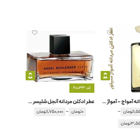
کد: 20033
کد: 20943
عطر ادکلن مردانه آمواج – آمواژ سیلور
عطر ادکلن مردانه آنجل شلیسر هوم اورینتال ادیشن
–
–
1,5
تومان
0
تومان
1,750,000
تومان
3,55
تومان