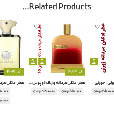
Related Products…
کد: 20867
کد: 20046
عطر ادکلن مردانه ژورنی -جورنی- آمواج – آمواژ
عطر ادکلن مردانه و زنانه اوپوس – اپوس ۱0 آمواج – آمواژ
–
4,100,00
تومان
850,000
تومان
2,200,000
تومان
50,000
0,000