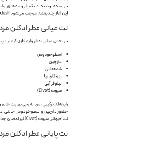
در نسخه توضیحات تکمیلی، نت‌های اولی
این آغاز چندبعدی موجب می‌شود Layton Exclusif از همان لحظه اول، حسی لوکس و جدی داشته باشد.
نت میانی عطر ادکلن مردا
در بخش میانی، عطر وارد فازی گرم‌تر و پی
اسطوخودوس
دارچین
شمعدانی
رز و گاردنیا
نیلوفر آبی
سیوت (Civet)
رایحه‌ای ترکیبی، مردانه و بی‌نهایت خاص 
حضور دارچین و اسطوخودوس حالتی ادویه‌
نت حیوانی سیوت (Civet) نیز امضای جذاب عطرهای نیش را به ترکیب اضافه کرده و عطری اغواگر و قدرتمند خلق می‌کند.
نت پایانی عطر ادکلن مردا