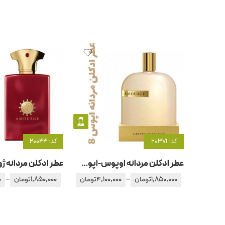
کد: 20371
کد: 20044
عطر ادکلن مردانه اوپوس-اپوس 8 آمواج – آمواژ اوپوس
–
–
1,850,000
تومان
4,100,000
تومان
1,850,000
تومان
0