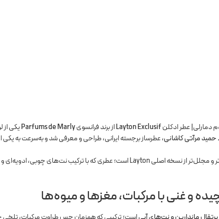
وم دمارلی| عطر ادکلن
Layton Exclusif
از برند فرانسوی
Parfums de Marly
یکی از ل
حمید مرآتی کاشانی
، عطرساز برجسته ایرانی، طراحی و معرفی شد و به‌سرعت به یکی
لیتـون اکسکلوسیو نسخه‌ای عمیق‌تر، گرم‌تر و مجلل‌تر از نسخه اصلی Layton است؛ عطر
ده و غنی با مرکبات، مغزها و میوه‌ها
 پرتقال ماندارین و نت‌های آبی
است؛ ترکیبی که همزمان حس طراوت مرکبات، تلخی جذا