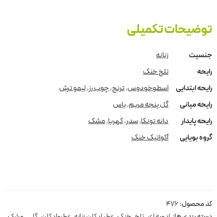
توضیحات تکمیلی
جنسیت
زنانه
رایحه
تلخ خنک
رایحه ابتدایی
اسطوخودوس
,
ترنج
,
چوب رز
,
لیمو ترش
رایحه میانی
گل پنجه مریم
,
یاس
رایحه پایدار
دانه تونکا
,
سدر
,
کهربا
,
مشک
گروه بویایی
آکواتیک خنک
کد محصول:
476
دسته بندی ها:
ادویه ای
,
تلخ
,
خنک
,
عطر ادکلن زنانه
,
عطروادکلن
,
گلی
,
مشک