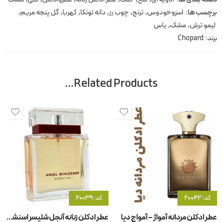
برچسب ها:
اسزوخودوس
,
ترنج
,
چوب رز
,
دانه تونکا
,
کهربا
,
گل پنجه مریم
,
لیمو ترش
,
مشک
,
یاس
برند:
Chopard
Related Products…
کد: 20042
کد: 20039
عطر ادکلن مردانه آمواژ – آمواج دیا
عطر ادکلن زنانه آنجل شلیسر اسنشیال