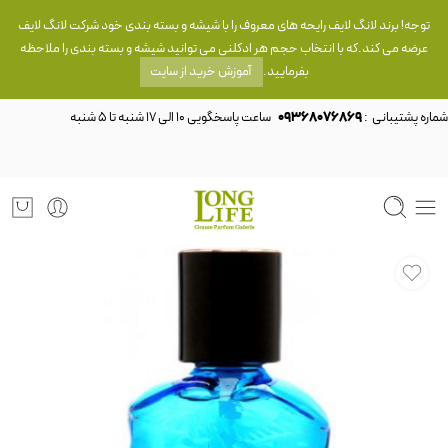
توجه! برند لانگ لایف رایحه های معروف را با شیشه و بسته بندی خود شرکت لانگ لایف
عرضه می کند.که با انتخاب حجم هر ادکلنی می توانید شیشه و بسته بندی را ملاحظه
بفرمایید.
آموزش خرید از سایت
شماره پشتیبانی :
09368076869