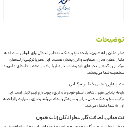
توضیحات
عطر ادکلن زنانه هیون با رایحه تلخ و خنک، انتخابی ایده‌آل برای بانوانی است که به
دنبال عطری مدرن، متفاوت و انرژی‌بخش هستند. این عطر با ترکیبی از نت‌های
مرکباتی و گیاهی، تجربه‌ای تازه و شاداب از عطر را ارائه می‌دهد و جلوه‌ای خاص به
شخصیت شما می‌بخشد.
نت ابتدایی: حس خنک و مرکباتی
رایحه ابتدایی هیون شامل
اسطوخودوس، ترنج، چوب رز و لیمو ترش
است. این
ترکیب تلخ و خنک، حس تازگی و سرزندگی ایجاد می‌کند و انرژی و طراوت را از لحظه
اول به شما منتقل می‌کند.
نت میانی: لطافت گلی عطر ادکلن زنانه هیون
در قلب عطر، نت‌های
گل پنجه مریم و یاس
حضور دارند. این بخش، لطافت زنانه