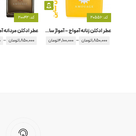
کد: 20556
کد: 20042
عطر ادکلن زنانه آمواج – آمواژ سان شاین
–
–
1,850,000
تومان
4,100,000
تومان
1,850,000
تومان
0