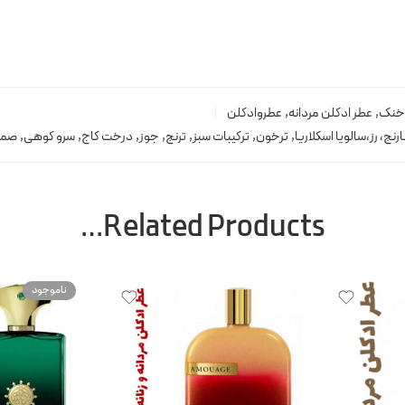
خنک
,
عطر ادکلن مردانه
,
عطروادکلن
ارنج، رز،سالویا اسکلاریا
,
ترخون
,
ترکیبات سبز
,
ترنج
,
جوز
,
درخت کاج
,
سرو کوهی
,
صمغ 
Related Products…
ناموجود