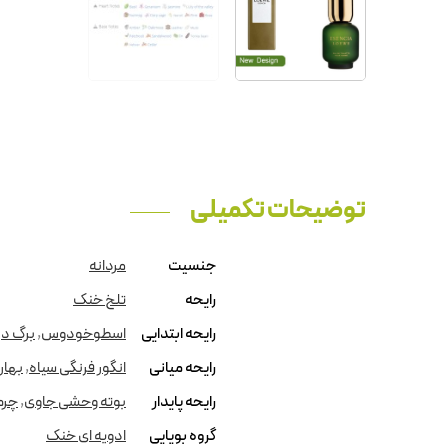
توضیحات تکمیلی
جنسیت
مردانه
رایحه
تلخ خنک
رایحه ابتدایی
اسطوخودوس
,
برگ در
رایحه میانی
انگور فرنگی سیاه
,
بهار
رایحه پایدار
بوته وحشی جاوی
,
چرم
گروه بویایی
ادویه ای خنک