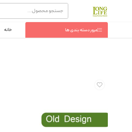
توجه! برند لانگ لایف رایحه های معروف را با شیشه و بسته بند
شماره پشتیبانی :
09368076869
خانه
مرور دسته بندی ها