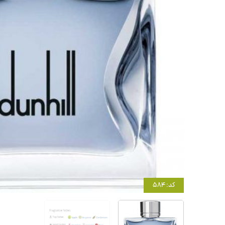
کد: 584