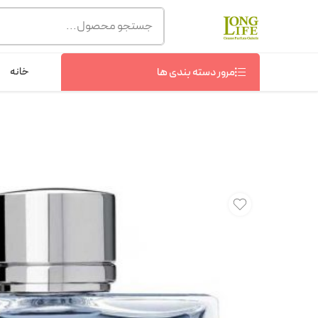
توجه! برند لانگ لایف رایحه های معروف را با شیشه و بسته بند
شماره پشتیبانی :
09368076869
خانه
مرور دسته بندی ها