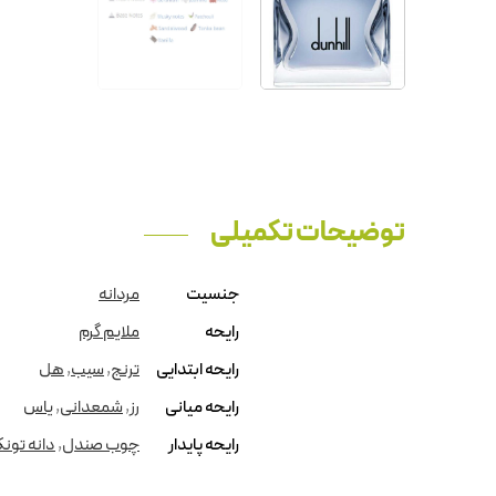
توضیحات تکمیلی
جنسیت
مردانه
رایحه
ملایم گرم
رایحه ابتدایی
ترنج
,
سیب
,
هل
رایحه میانی
رز
,
شمعدانی
,
یاس
رایحه پایدار
چوب صندل
,
دانه تونک