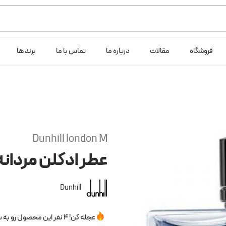
ی خود شرکت لانگ لایف عرضه می کند.که با انتخاب حجم هر ادکلنی می توانید ش
فروشگاه
مقالات
درباره ما
تماس با ما
برند ها
Dunhill london M
عطر ادکلن مردانه
Dunhill
عجله کن! 4 نفر این محصول رو به سبدخرید خودشون اضافه کردن.