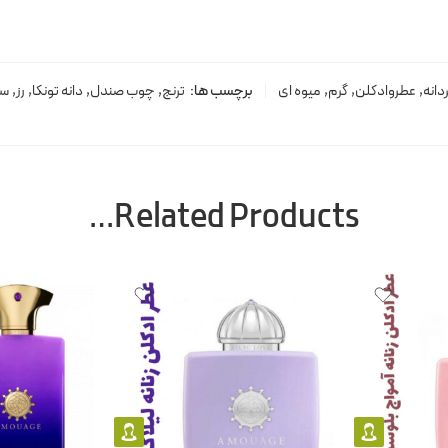
دانه
,
عطروادکلن
,
گرم
,
میوه ای
برچسب ها:
ترنج
,
چوب صندل
,
دانه تونکا
,
رز
,
س
Related Products…