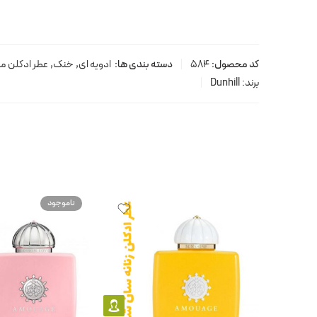
کد محصول:
584
دسته بندی ها:
ادویه ای
,
خنک
,
عطر ادکلن مر
برند:
Dunhill
ناموجود