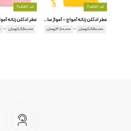
کد: 20556
کد: 20557
عطر ادکلن زنانه آمواج – آمواژ سان شاین
–
–
1,850,000
تومان
4,100,000
تومان
1,850,000
تومان
0