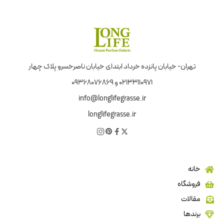
تهران- خیابان پانزده خرداد ابتدای خیابان ناصرخسرو پلاک چهار
02133110971 و 09368076869
info@longlifegrasse.ir
longlifegrasse.ir
خانه
فروشگاه
مقالات
برندها