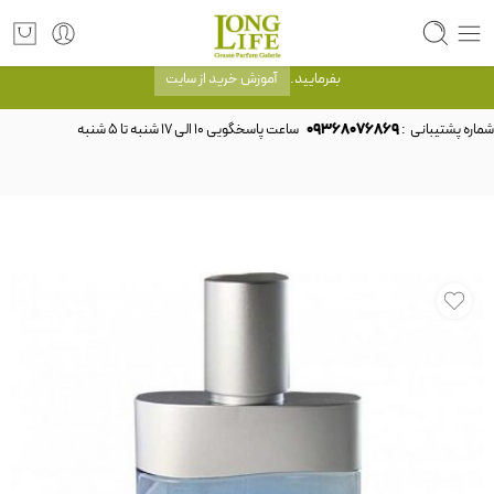
توجه! برند لانگ لایف رایحه های معروف را با شیشه و بسته بندی خود شرکت لانگ لایف
عرضه می کند.که با انتخاب حجم هر ادکلنی می توانید شیشه و بسته بندی را ملاحظه
بفرمایید.
آموزش خرید از سایت
شماره پشتیبانی :
09368076869