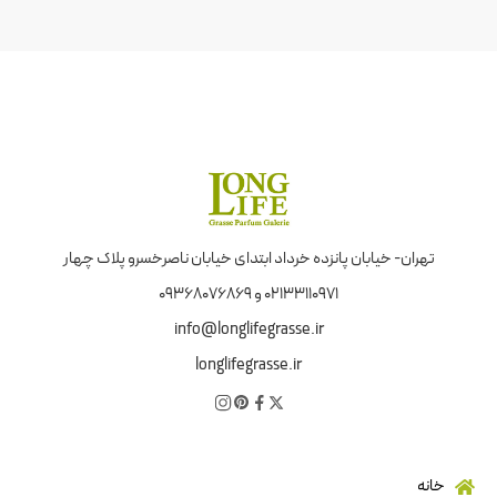
تهران- خیابان پانزده خرداد ابتدای خیابان ناصرخسرو پلاک چهار
02133110971 و 09368076869
info@longlifegrasse.ir
longlifegrasse.ir
خانه