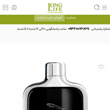
توجه! برند لانگ لایف رایحه های معروف را با شیشه و بسته بندی خود شرکت لانگ لایف
عرضه می کند.که با انتخاب حجم هر ادکلنی می توانید شیشه و بسته بندی را ملاحظه
بفرمایید.
آموزش خرید از سایت
شماره پشتیبانی :
09368076869