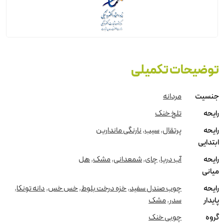
توضیحات تکمیلی
جنسیت
مردانه
رایحه
تلخ خنک
رایحه
پرتقال
,
سیب
,
نارنگی ماندارین
ابتدایی
رایحه
آب دریا
,
چای
,
شمعدانی
,
مشک
,
هل
میانی
رایحه
چوب صندل سفید
,
خزه درخت بلوط
,
خس خس
,
دانه تونکا
,
پایدار
سدر
,
مشک
گروه
چوبی خنک