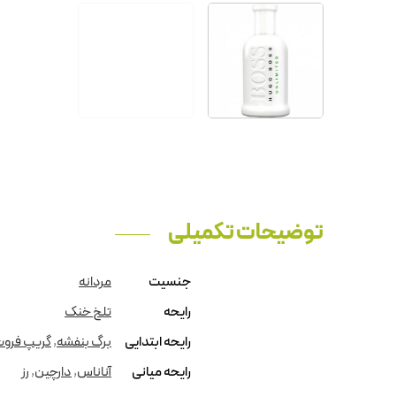
توضیحات تکمیلی
جنسیت
مردانه
رایحه
تلخ خنک
رایحه ابتدایی
برگ بنفشه
,
گریپ فرو
رایحه میانی
آناناس
,
دارچین
,
رز