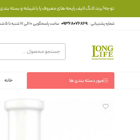
توجه! برند لانگ لایف رایحه های معروف را با شیشه و بسته بند
شماره پشتیبانی :
09368076869
خانه
مرور دسته بندی ها