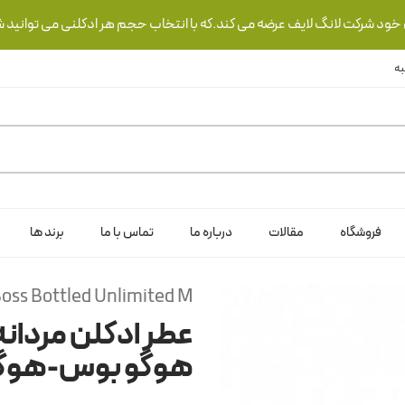
ی خود شرکت لانگ لایف عرضه می کند.که با انتخاب حجم هر ادکلنی می توانید ش
فروشگاه
مقالات
درباره ما
تماس با ما
برند ها
oss Bottled Unlimited M
عطر ادکلن مردانه
هوگو بوس-هوگو