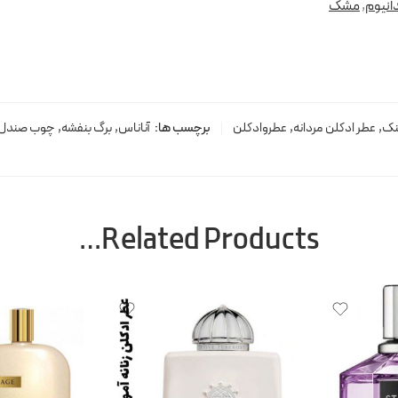
دانیوم
,
مشک
ک
,
عطر ادکلن مردانه
,
عطروادکلن
برچسب ها:
آناناس
,
برگ بنفشه
,
چوب صندل 
Related Products…