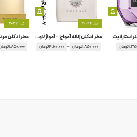
کد: 20944
کد: 20371
نر استارلایت
عطر ادکلن زنانه آمواج – آمواژ لاو تیوب رز
–
1,35
تومان
1,850,000
تومان
4,100,000
تومان
1,850,000
تومان