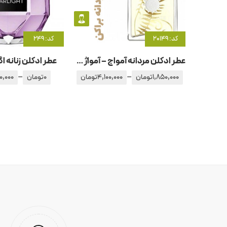
کد: 20149
کد: 249
عطر ادکلن مردانه آمواج – آمواژ براکن
عطر ادکلن زنانه اگ
–
–
1,850,000
تومان
4,100,000
تومان
0
تومان
0,000