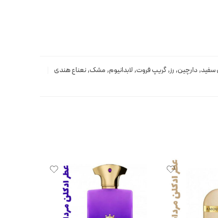
سفید
,
دارچین
,
رز
,
گریپ فروت
,
لابدانیوم
,
مشک
,
نعناع هندی