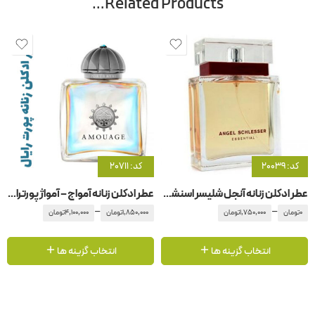
Related Products…
کد: 20039
کد: 20711
عطر ادکلن زنانه آنجل شلیسر اسنشیال
عطر ادکلن زنانه آمواج – آمواژ پورترایال زنانه
–
–
0
تومان
1,750,000
تومان
1,850,000
تومان
4,100,000
تومان
انتخاب گزینه ها
انتخاب گزینه ها