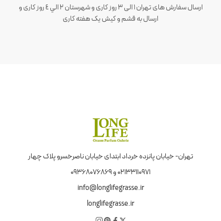
ارسال سفارش های تهران 1 الی 3 روز کاری و شهرستان ٢ الي ٤ روز کاری و
ارسال به قشم و کیش یک هفته کاری
تهران- خیابان پانزده خرداد ابتدای خیابان ناصرخسرو پلاک چهار
02133110971 و 09368076869
info@longlifegrasse.ir
longlifegrasse.ir