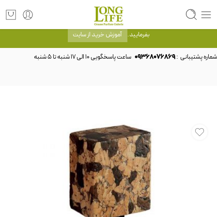
توجه! برند لانگ لایف رایحه های معروف را با شیشه و بسته بندی خود شرکت لانگ لایف
عرضه می کند.که با انتخاب حجم هر ادکلنی می توانید شیشه و بسته بندی را ملاحظه
بفرمایید.
آموزش خرید از سایت
شماره پشتیبانی :
09368076869