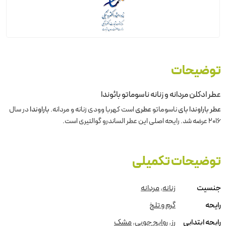
توضیحات
عطر ادکلن مردانه و زنانه ناسوماتو بائوندا
عطر باراوندا بای
ناسوماتو
عطری
است کهربا وودی زنانه و مردانه.
باراوندا
در سال
2016 عرضه شد. رایحه اصلی این عطر الساندرو گوالتیری است.
توضیحات تکمیلی
جنسیت
زنانه
,
مردانه
رایحه
گرم و تلخ
رایحه ابتدایی
رز
,
روایح چوبی
,
مشک