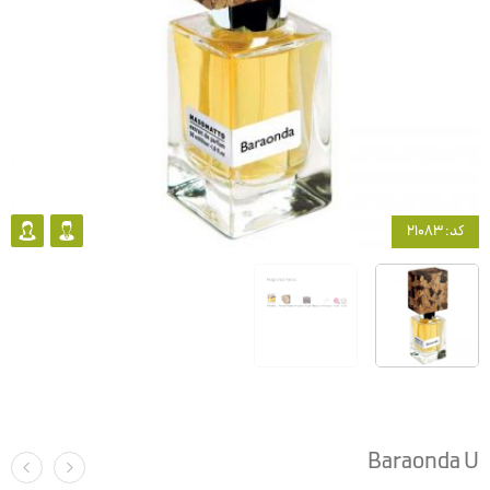
کد: 21083
Baraonda U