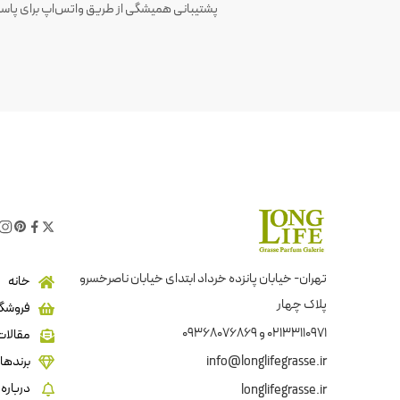
پشتیبانی همیشگی از طریق واتس‌اپ برای پاسخ
تهران- خیابان پانزده خرداد ابتدای خیابان ناصرخسرو
خانه
پلاک چهار
فروشگا
02133110971 و 09368076869
مقالات
info@longlifegrasse.ir
برندها
درباره 
longlifegrasse.ir