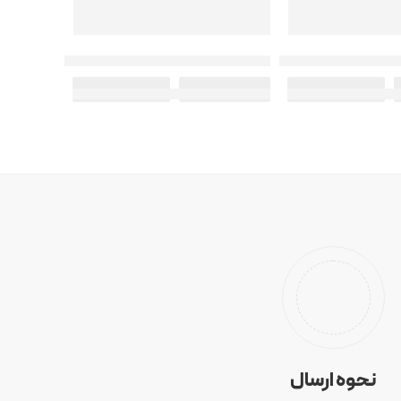
کد: 3160
ه آمواج – آمواژ اینترلود
عطر ادکلن مردانه رفلکشن آمواژ – آمواج رفلکشن
–
–
3,550,000
تومان
1,550,000
تومان
3,550,000
تومان
نحوه ارسال