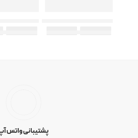
کد: 20557
کد: 20371
عطر ادکلن زنانه آمواج – آمواژ بلوسوم لاو
عطر ادکلن مردانه اوپوس-اپوس 8
–
–
1,850,000
تومان
4,100,000
تومان
1,850,000
تومان
0
پشتیبانی واتس آپ