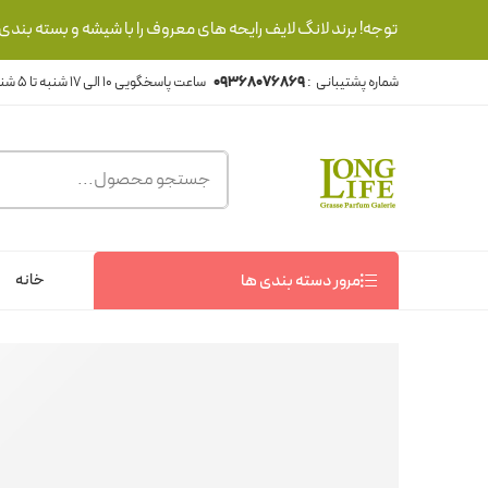
توجه! برند لانگ لایف رایحه های معروف را با شیشه و بسته بند
شماره پشتیبانی :
09368076869
خانه
مرور دسته بندی ها