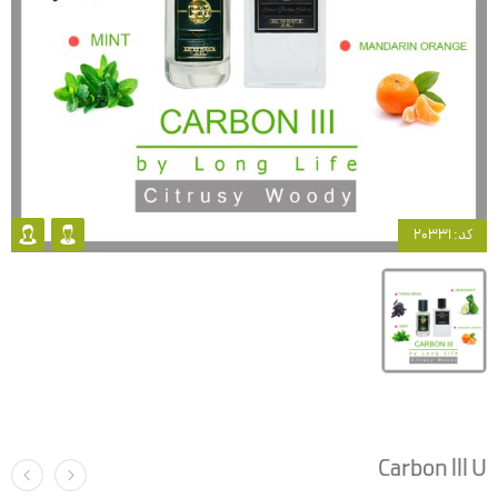
کد: 20331
Carbon lll U