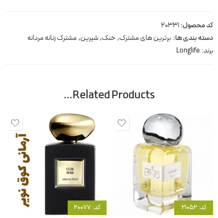
کد محصول:
۲۰۳۳۱
دسته بندی ها:
برترین های مشترک
,
خنک
,
شیرین
,
مشترک زنانه مردانه
برند:
Longlife
Related Products…
کد: 21052
کد: 20077