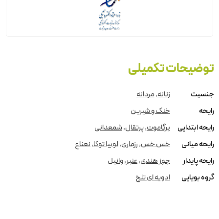
توضیحات تکمیلی
جنسیت
زنانه
,
مردانه
رایحه
خنک و شیرین
رایحه ابتدایی
برگاموت
,
پرتقال
,
شمعدانی
رایحه میانی
خس خس
,
رزماری
,
لوبیا توکا
,
نعناع
رایحه پایدار
جوز هندی
,
عنبر
,
وانیل
گروه بویایی
ادویه ای تلخ