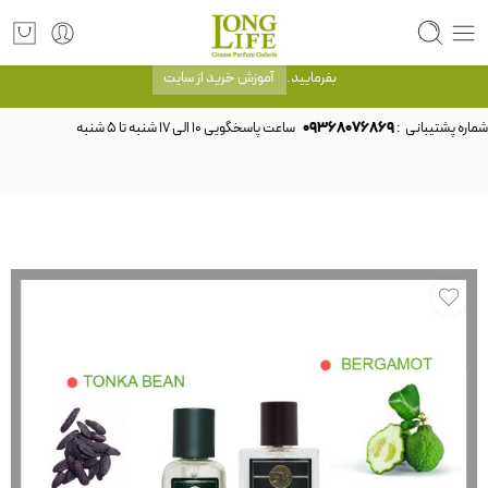
توجه! برند لانگ لایف رایحه های معروف را با شیشه و بسته بندی خود شرکت لانگ لایف
عرضه می کند.که با انتخاب حجم هر ادکلنی می توانید شیشه و بسته بندی را ملاحظه
بفرمایید.
آموزش خرید از سایت
شماره پشتیبانی :
09368076869