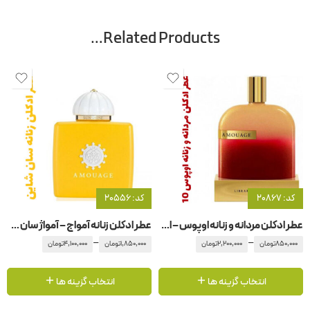
Related Products…
کد: 20867
کد: 20556
عطر ادکلن مردانه و زنانه اوپوس – اپوس ۱0 آمواج – آمواژ
عطر ادکلن زنانه آمواج – آمواژ سان شاین
–
–
850,000
تومان
2,200,000
تومان
1,850,000
تومان
4,100,000
تومان
انتخاب گزینه ها
انتخاب گزینه ها