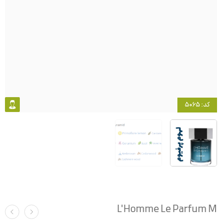
کد: 5065
L'Homme Le Parfum M