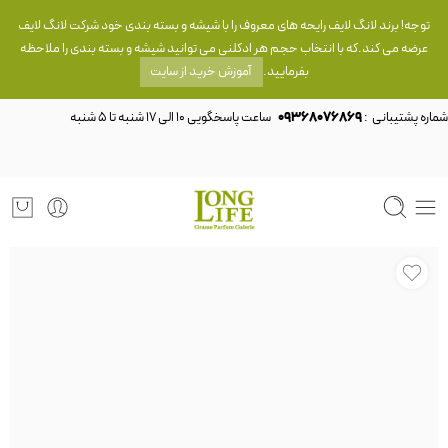
توجه! برند لانگ لایف رایحه های معروف را با شیشه و بسته بندی خود شرکت لانگ لایف
عرضه می کند.که با انتخاب حجم هر ادکلنی می توانید شیشه و بسته بندی را ملاحظه
بفرمایید.
آموزش خرید از سایت
شماره پشتیبانی :
09368076869