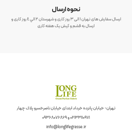
نحوه ارسال
ارسال سفارش های تهران 1 الی 3 روز کاری و شهرستان ٢ الي ٤ روز کاری و
ارسال به قشم و کیش یک هفته کاری
تهران- خیابان پانزده خرداد ابتدای خیابان ناصرخسرو پلاک چهار
02133110971 و 09368076869
info@longlifegrasse.ir