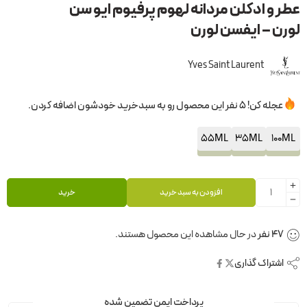
عطر و ادکلن مردانه لهوم پرفیوم ایو سن
لورن – ایفسن لورن
Yves Saint Laurent
عجله کن! 5 نفر این محصول رو به سبدخرید خودشون اضافه کردن.
55ML
35ML
100ML
افزودن به سبد خرید
خرید
47
نفر
در حال مشاهده این محصول هستند.
اشتراک گذاری
پرداخت ایمن تضمین شده