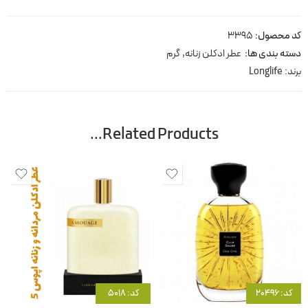
کد محصول:
3395
دسته بندی ها:
عطر ادکلن زنانه
,
گرم
برند:
Longlife
Related Products…
کد: 20496
کد: 5018