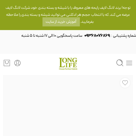
توجه! برند لانگ لایف رایحه های معروف را با شیشه و بسته بندی خود شرکت لانگ لایف
عرضه می کند.که با انتخاب حجم هر ادکلنی می توانید شیشه و بسته بندی را ملاحظه
بفرمایید.
آموزش خرید از سایت
شماره پشتیبانی :
09368076869