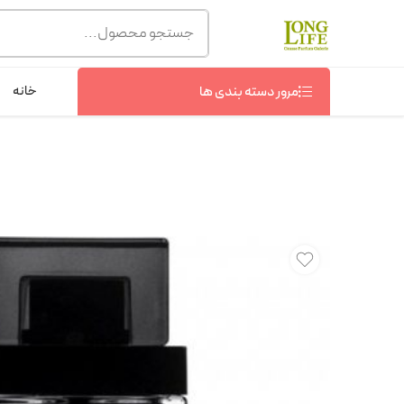
توجه! برند لانگ لایف رایحه های معروف را با شیشه و بسته بند
شماره پشتیبانی :
09368076869
خانه
مرور دسته بندی ها