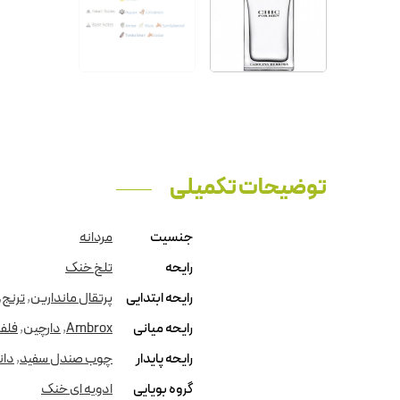
توضیحات تکمیلی
جنسیت
مردانه
رایحه
تلخ خنک
رایحه ابتدایی
پرتقال ماندارین
,
ترنج
,
رایحه میانی
Ambrox
,
دارچین
,
فلف
رایحه پایدار
چوب صندل سفید
,
دان
گروه بویایی
ادویه ای خنک