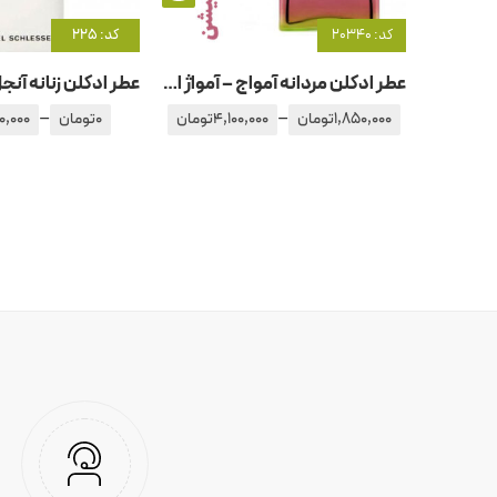
کد: 20340
کد: 225
عطر ادکلن مردانه آمواج – آمواژ ایمیتیشن
–
–
1,850,000
تومان
4,100,000
تومان
0
تومان
0,000