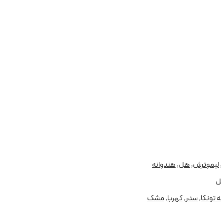
لیموترش
,
هل
,
هندوانه
ل
ه تونکا
,
سدر
,
کهربا
,
مشک