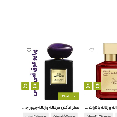
کد: 21004
کد: 20160
عطر ادکلن مردانه و زنانه باکارات رژ 540 اکسترایت د پارفوم
عطر ادکلن مردانه و زنانه جیور جیو آرمانی -جورجیو آرمانی پرایو کوق آمی تیس
–
–
4,350,000
تومان
1,850,000
تومان
4,100,000
تومان