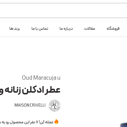
ی خود شرکت لانگ لایف عرضه می کند.که با انتخاب حجم هر ادکلنی می توانید ش
فروشگاه
مقالات
درباره ما
تماس با ما
برند ها
Oud Maracuja u
عطر ادکلن زنانه و
MAISON CRIVELLI
عجله کن! 8 نفر این محصول رو به سبدخرید خودشون اضافه کردن.