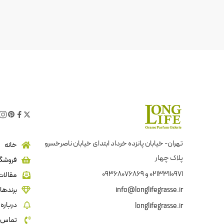
تهران- خیابان پانزده خرداد ابتدای خیابان ناصرخسرو
خانه
پلاک چهار
فروشگا
02133110971 و 09368076869
مقالات
info@longlifegrasse.ir
برندها
درباره 
longlifegrasse.ir
تماس ب