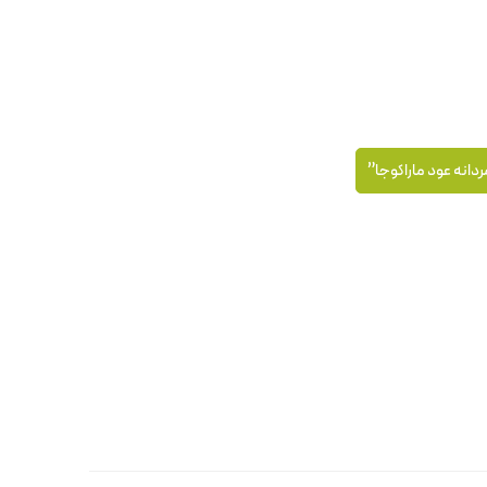
مردانه عود ماراکوجا”