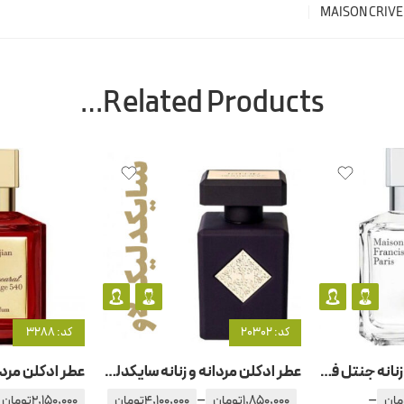
MAISON CRIVE
Related Products…
کد: 20302
کد: 3288
عطر ادکلن مردانه و زنانه جنتل فلویدیتی سیلور
عطر ادکلن مردانه و زنانه سایکدلیک لاو
–
–
مان
1,850,000
تومان
4,100,000
تومان
2,150,000
تومان