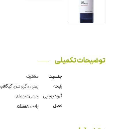
توضیحات تکمیلی
جنسیت
مشترک
رایحه
زعفران
,
گرم تلخ
,
آکیگالاو
گروه بویایی
چرمی میوه ای
فصل
پاییز
,
زمستان