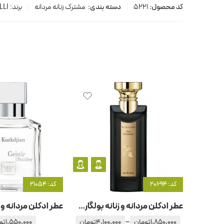
کد محصول:
5221
دسته بندی:
مشترک زنانه مردانه
برند:
LLI
کد: 20694
کد: 21054
عطر ادکلن مردانه و زنانه بولگاری د نویر
–
1,850,000
تومان
4,100,000
تومان
1,550,000
تو