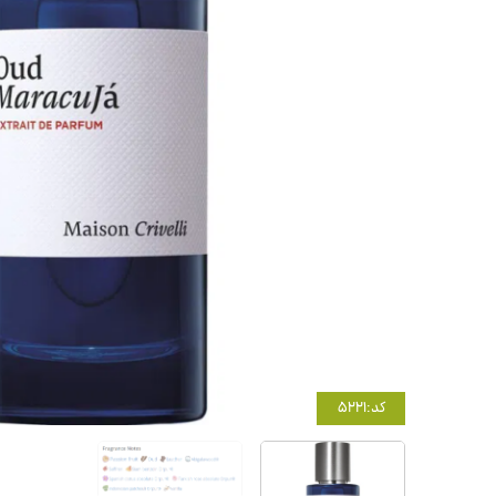
کد:5221