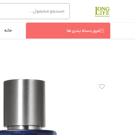
توجه! برند لانگ لایف رایحه های معروف را با شیشه و بسته بند
شماره پشتیبانی :
09368076869
خانه
مرور دسته بندی ها