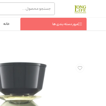
توجه! برند لانگ لایف رایحه های معروف را با شیشه و بسته بند
شماره پشتیبانی :
09368076869
خانه
مرور دسته بندی ها