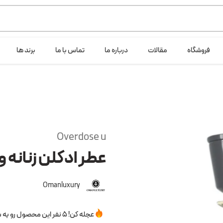
ی خود شرکت لانگ لایف عرضه می کند.که با انتخاب حجم هر ادکلنی می توانید ش
فروشگاه
مقالات
درباره ما
تماس با ما
برند ها
Overdose u
عطر ادکلن زنانه و 
Omanluxury
عجله کن! 5 نفر این محصول رو به سبدخرید خودشون اضافه کردن.