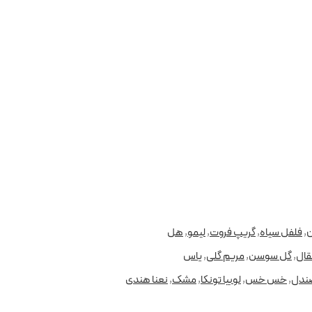
ن
,
فلفل سیاه
,
گریپ فروت
,
لیمو
,
هل
قال
,
گل سوسن
,
مریم گلی
,
یاس
ندل
,
خس خس
,
لوبیا تونکا
,
مشک
,
نعنا هندی