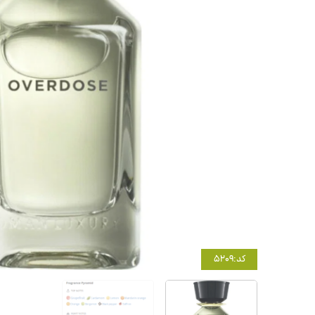
کد:5209