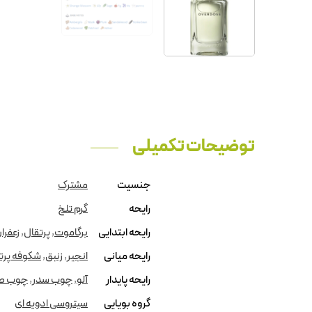
توضیحات تکمیلی
جنسیت
مشترک
رایحه
گرم تلخ
رایحه ابتدایی
برگاموت
,
پرتقال
,
زعفرا
رایحه میانی
انجیر
,
زنبق
,
شکوفه پرت
رایحه پایدار
آلو
,
چوب سدر
,
چوب ص
گروه بویایی
سیتروسی ادویه ای