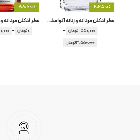
کد: 20215
کد: 20905
عطر ادکلن مردانه و زنانه آکوا سلستیا
–
–
1,550,000
تومان
0
تومان
0,000
3,550,000
تومان