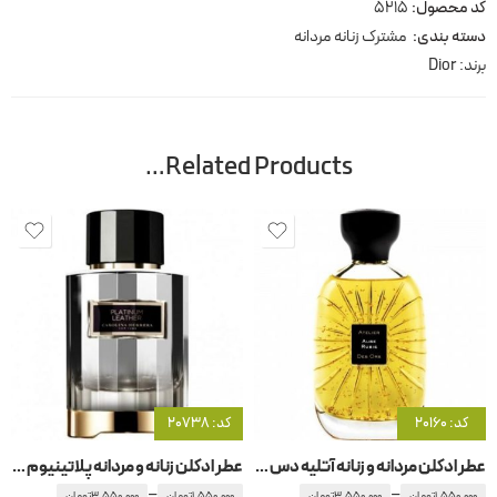
کد محصول:
5215
دسته بندی:
مشترک زنانه مردانه
برند:
Dior
Related Products…
کد: 20160
کد: 20738
عطر ادکلن مردانه و زنانه آتلیه دس اورس – آتلیه د زوق اوبی روبیس
عطر ادکلن زنانه و مردانه پلاتینیوم لدر -پلاتونیوم کارولینا هررا
–
–
1,550,000
تومان
3,550,000
تومان
1,550,000
تومان
3,550,000
تومان