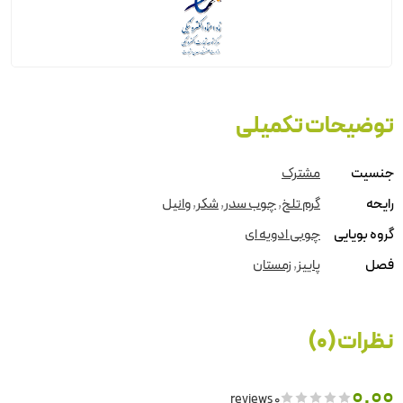
توضیحات تکمیلی
جنسیت
مشترک
رایحه
گرم تلخ
,
چوب سدر
,
شکر
,
وانیل
گروه بویایی
چوبی ادویه ای
فصل
پاییز
,
زمستان
نظرات (0)
0.00
0 reviews