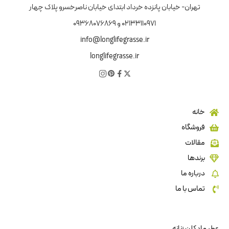
تهران- خیابان پانزده خرداد ابتدای خیابان ناصرخسرو پلاک چهار
02133110971 و 09368076869
info@longlifegrasse.ir
longlifegrasse.ir
خانه
فروشگاه
مقالات
برندها
درباره ما
تماس با ما
عطر و ادکلن زنانه