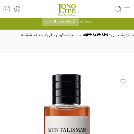
توجه! برند لانگ لایف رایحه های معروف را با شیشه و بسته بندی خود شرکت لانگ لایف
عرضه می کند.که با انتخاب حجم هر ادکلنی می توانید شیشه و بسته بندی را ملاحظه
بفرمایید.
آموزش خرید از سایت
شماره پشتیبانی :
09368076869