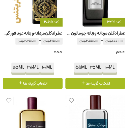
کد: 3299
کد: 20615
عطر ادکلن مردانه و زنانه جو مالون عود برگاموت
عطر ادکلن مردانه و زنانه عود فور گریتنس اینیشیو
–
–
1,550,000
تومان
3,550,000
تومان
2,150,000
تومان
4,350,000
تومان
حجم
حجم
55ML
35ML
100ML
55ML
35ML
100ML
انتخاب گزینه ها
انتخاب گزینه ها