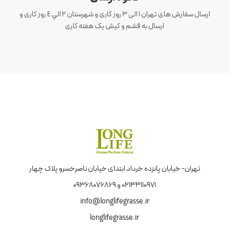
ارسال سفارش های تهران 1 الی 3 روز کاری و شهرستان ٢ الي ٤ روز کاری و
ارسال به قشم و کیش یک هفته کاری
تهران- خیابان پانزده خرداد ابتدای خیابان ناصرخسرو پلاک چهار
02133110971 و 09368076869
info@longlifegrasse.ir
longlifegrasse.ir