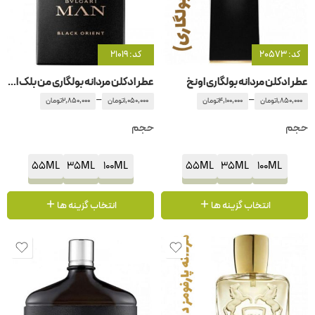
کد: 20573
کد: 21019
عطر ادکلن مردانه بولگاری اونخ
عطر ادکلن مردانه بولگاری من بلک اورینت
–
–
1,850,000
تومان
4,100,000
تومان
1,050,000
تومان
2,850,000
تومان
حجم
حجم
55ML
35ML
100ML
55ML
35ML
100ML
انتخاب گزینه ها
انتخاب گزینه ها