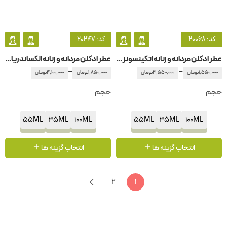
کد: 20068
کد: 20247
عطر ادکلن مردانه و زنانه اتکینسونز-اتکینسون عود سیو د کینگ
عطر ادکلن مردانه و زنانه الکساندریا 2 زرجوف-زرژف
–
–
1,550,000
تومان
3,550,000
تومان
1,850,000
تومان
4,100,000
تومان
حجم
حجم
55ML
35ML
100ML
55ML
35ML
100ML
انتخاب گزینه ها
انتخاب گزینه ها
2
1