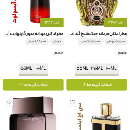
کد: 3286
کد: 1383
عطر ادکلن مردانه چیک شیخ گلد ادیشن
عطر ادکلن مردانه دیور فارنهایت آبسولوت
–
–
1,550,000
تومان
3,550,000
تومان
0
تومان
1,550,000
تومان
حجم
حجم
55ML
100ML
55ML
35ML
100ML
انتخاب گزینه ها
انتخاب گزینه ها