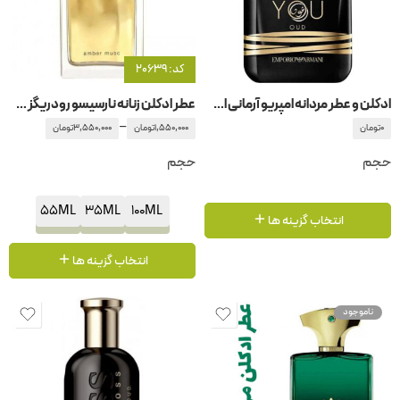
کد: 20639
ادکلن و عطر مردانه امپریو آرمانی استرانگر ویت یو عود جیور جیو آرمانی -جورجیو آرمانی
عطر ادکلن زنانه نارسیسو رودریگز – رودریگوئز فور هر امبر مشک
–
0
تومان
1,550,000
تومان
3,550,000
تومان
حجم
حجم
55ML
35ML
100ML
انتخاب گزینه ها
انتخاب گزینه ها
ناموجود