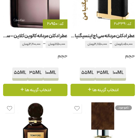
کد: 20339
کد: 20950
عطر ادکلن مردانه سی اچ اینسیگنیا من کارولینا هررا
عطر ادکلن مردانه کالوین کلاین – سی کی ایفوریا اینتنس
–
–
1,050,000
تومان
2,850,000
تومان
850,000
تومان
2,200,000
تومان
حجم
حجم
55ML
35ML
100ML
55ML
35ML
100ML
انتخاب گزینه ها
انتخاب گزینه ها
ناموجود