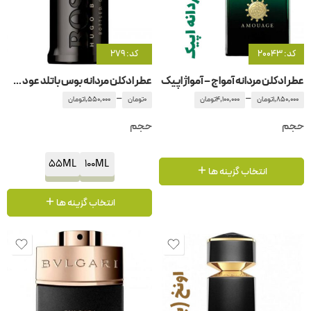
کد: 20043
کد: 279
عطر ادکلن مردانه آمواج – آمواژ اپیک
عطر ادکلن مردانه بوس باتلد عود هوگو بوس-هوگو باس
–
–
1,850,000
تومان
4,100,000
تومان
0
تومان
1,550,000
تومان
حجم
حجم
55ML
100ML
انتخاب گزینه ها
انتخاب گزینه ها