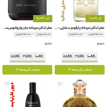
کد: 20029
کد: 20622
عطر ادکلن مردانه پارفومز د مارلی – پارفوم دمارلی شاگیا
عطر ادکلن مردانه جان وارواتوس مردانه
–
–
1,850,000
تومان
4,100,000
تومان
1,050,000
تومان
2,850,000
تومان
حجم
حجم
55ML
35ML
100ML
55ML
35ML
100ML
انتخاب گزینه ها
انتخاب گزینه ها