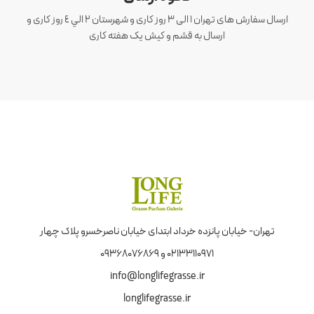
ارسال سفارش های تهران 1 الی 3 روز کاری و شهرستان ٢ الي ٤ روز کاری و
ارسال به قشم و کیش یک هفته کاری
تهران- خیابان پانزده خرداد ابتدای خیابان ناصرخسرو پلاک چهار
02133110971 و 09368076869
info@longlifegrasse.ir
longlifegrasse.ir