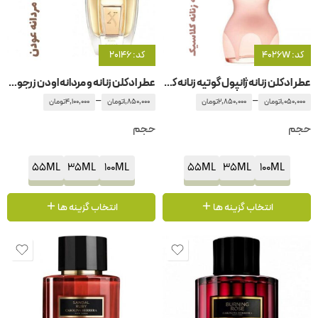
کد: 4026W
کد: 20146
عطر ادکلن زنانه ژانپول گوتیه زنانه کلاسیک
عطر ادکلن زنانه و مردانه اودن زرجوف-زرژف
–
–
1,050,000
تومان
2,850,000
تومان
1,850,000
تومان
4,100,000
تومان
حجم
حجم
55ML
35ML
100ML
55ML
35ML
100ML
انتخاب گزینه ها
انتخاب گزینه ها