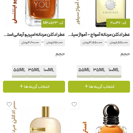
کد: 20046
کد: M20523
عطر ادکلن مردانه آمواج – آمواژ سیلور
عطر ادکلن مردانه امپریو آرمانی استرانگر ویت یو اینتنسلی جیور جیو آرمانی -جورجیو آرمانی
–
–
1,550,000
تومان
3,550,000
تومان
850,000
تومان
2,200,000
تومان
حجم
حجم
55ML
35ML
100ML
55ML
35ML
100ML
انتخاب گزینه ها
انتخاب گزینه ها