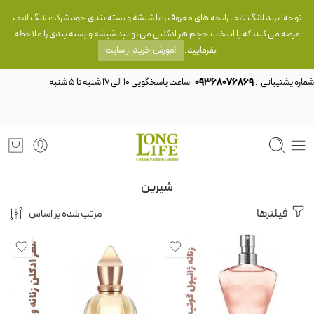
توجه! برند لانگ لایف رایحه های معروف را با شیشه و بسته بندی خود شرکت لانگ لایف
عرضه می کند.که با انتخاب حجم هر ادکلنی می توانید شیشه و بسته بندی را ملاحظه
بفرمایید.
آموزش خرید از سایت
شماره پشتیبانی :
09368076869
شیرین
فیلترها
مرتب شده بر اساس