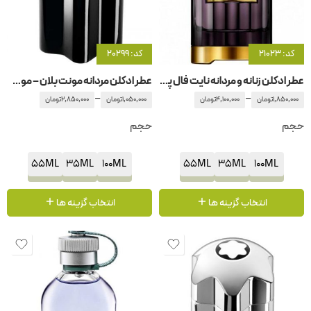
کد: 21023
کد: 20299
عطر ادکلن زنانه و مردانه نایت فال پچولی کارولینا هررا
عطر ادکلن مردانه مونت بلان – مون بلان امبلم
–
–
1,850,000
تومان
4,100,000
تومان
1,050,000
تومان
2,850,000
تومان
حجم
حجم
55ML
35ML
100ML
55ML
35ML
100ML
انتخاب گزینه ها
انتخاب گزینه ها