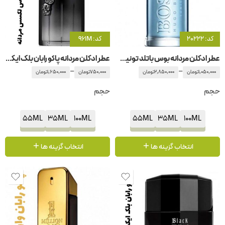
کد: 20222
کد: 961M
عطر ادکلن مردانه بوس باتلد تونیک هوگو بوس-هوگو باس
عطر ادکلن مردانه پاکو رابان بلک ایکس اس لکسس مردانه
–
–
1,050,000
تومان
2,850,000
تومان
750,000
تومان
1,650,000
تومان
حجم
حجم
55ML
35ML
100ML
55ML
35ML
100ML
انتخاب گزینه ها
انتخاب گزینه ها