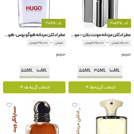
کد: 20535
کد: 21045
عطر ادکلن مردانه مونت بلان – مون بلان امبلم اینتنس
عطر ادکلن مردانه هوگو بوس-هوگو باس هوگو
–
–
1,050,000
تومان
2,850,000
تومان
0
تومان
1,350,000
تومان
حجم
حجم
55ML
100ML
55ML
35ML
100ML
انتخاب گزینه ها
انتخاب گزینه ها