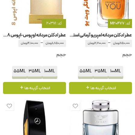
کد: M20477
کد: 20371
عطر ادکلن مردانه امپریو آرمانی استرانگر ویت یو جیور جیو آرمانی -جورجیو آرمانی
عطر ادکلن مردانه اوپوس-اپوس 8 آمواج – آمواژ اوپوس
–
–
850,000
تومان
2,200,000
تومان
1,850,000
تومان
4,100,000
تومان
حجم
حجم
55ML
35ML
100ML
55ML
35ML
100ML
انتخاب گزینه ها
انتخاب گزینه ها