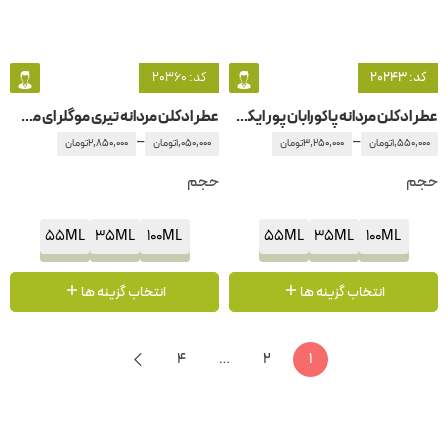
کد: 20243
کد: 20360
عطر ادکلن مردانه پاکورابان پور ایکس اس
عطر ادکلن مردانه تیری موگلر ای من – آنجل مردانه
–
–
1,550,000
تومان
3,250,000
تومان
1,050,000
تومان
2,850,000
تومان
حجم
حجم
55ML
35ML
100ML
55ML
35ML
100ML
انتخاب گزینه ها
انتخاب گزینه ها
4
…
2
1