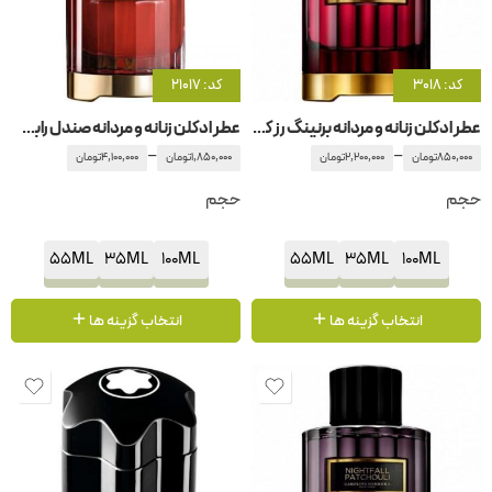
کد: 3018
کد: 21017
عطر ادکلن زنانه و مردانه برنینگ رز کارولینا هررا
عطر ادکلن زنانه و مردانه صندل رابی کارولینا هررا
–
–
850,000
تومان
2,200,000
تومان
1,850,000
تومان
4,100,000
تومان
حجم
حجم
55ML
35ML
100ML
55ML
35ML
100ML
انتخاب گزینه ها
انتخاب گزینه ها