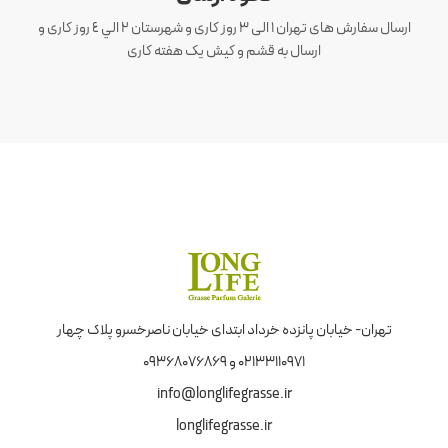
ارسال سفارش های تهران 1 الی 3 روز کاری و شهرستان ٢ الي ٤ روز کاری و
ارسال به قشم و کیش یک هفته کاری
تهران- خیابان پانزده خرداد ابتدای خیابان ناصرخسرو پلاک چهار
02133110971 و 09368076869
info@longlifegrasse.ir
longlifegrasse.ir