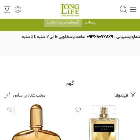
توجه! برند لانگ لایف رایحه های معروف را با شیشه و بسته بندی خود شرکت لانگ لایف
عرضه می کند.که با انتخاب حجم هر ادکلنی می توانید شیشه و بسته بندی را ملاحظه
بفرمایید.
آموزش خرید از سایت
شماره پشتیبانی :
09368076869
گرم
فیلترها
مرتب شده بر اساس