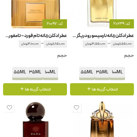
کد: 20639
کد: 20097
عطر ادکلن زنانه نارسیسو رودریگز – رودریگوئز فور هر امبر مشک
عطر ادکلن زنانه تام فورد – تامفورد ساهارا نویر
–
–
1,550,000
تومان
3,550,000
تومان
1,850,000
تومان
4,100,000
تومان
حجم
حجم
55ML
35ML
100ML
55ML
35ML
100ML
انتخاب گزینه ها
انتخاب گزینه ها