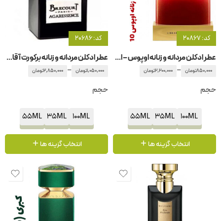
کد: 20867
کد: 20686
عطر ادکلن مردانه و زنانه اوپوس – اپوس ۱0 آمواج – آمواژ
عطر ادکلن مردانه و زنانه برکورت آقار اسنس – برکورت آگارسنس
–
–
850,000
تومان
2,200,000
تومان
1,050,000
تومان
2,850,000
تومان
حجم
حجم
55ML
35ML
100ML
55ML
35ML
100ML
انتخاب گزینه ها
انتخاب گزینه ها