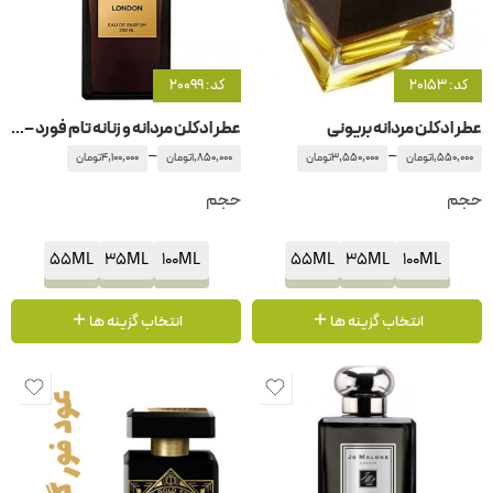
کد: 20153
کد: 20099
عطر ادکلن مردانه بریونی
عطر ادکلن مردانه و زنانه تام فورد – تامفورد لندن
–
–
1,550,000
تومان
3,550,000
تومان
1,850,000
تومان
4,100,000
تومان
حجم
حجم
55ML
35ML
100ML
55ML
35ML
100ML
انتخاب گزینه ها
انتخاب گزینه ها