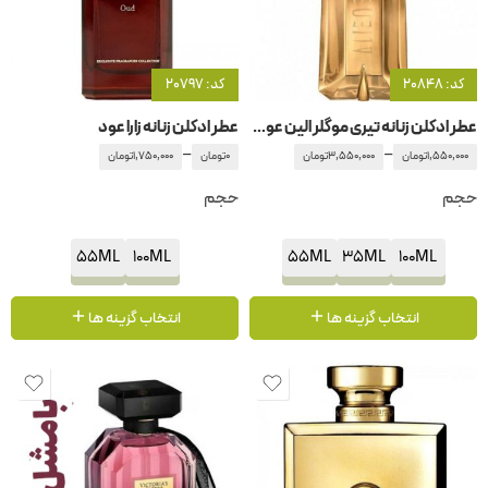
کد: 20848
کد: 20797
عطر ادکلن زنانه تیری موگلر الین عود ماجستیو
عطر ادکلن زنانه زارا عود
–
–
1,550,000
تومان
3,550,000
تومان
0
تومان
1,750,000
تومان
حجم
حجم
55ML
100ML
55ML
35ML
100ML
انتخاب گزینه ها
انتخاب گزینه ها