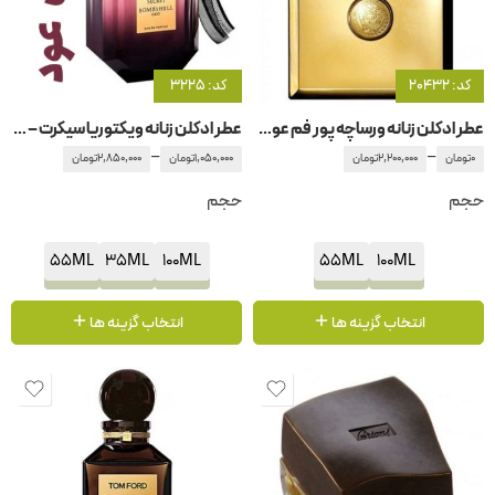
کد: 20432
کد: 3225
عطر ادکلن زنانه ورساچه پور فم عود اورینتال
عطر ادکلن زنانه ویکتوریا سیکرت – سکرت بامشه – بامشل عود
–
–
0
تومان
2,200,000
تومان
1,050,000
تومان
2,850,000
تومان
حجم
حجم
55ML
35ML
100ML
55ML
100ML
انتخاب گزینه ها
انتخاب گزینه ها