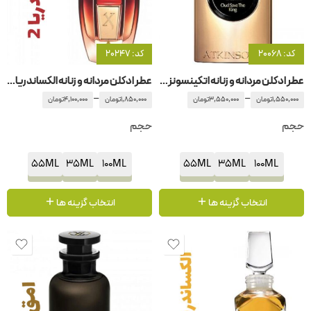
کد: 20068
کد: 20247
عطر ادکلن مردانه و زنانه اتکینسونز-اتکینسون عود سیو د کینگ
عطر ادکلن مردانه و زنانه الکساندریا 2 زرجوف-زرژف
–
–
1,550,000
تومان
3,550,000
تومان
1,850,000
تومان
4,100,000
تومان
حجم
حجم
55ML
35ML
100ML
55ML
35ML
100ML
انتخاب گزینه ها
انتخاب گزینه ها