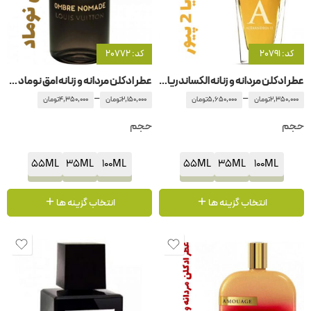
کد: 20791
کد: 20772
عطر ادکلن مردانه و زنانه الکساندریا 2 پیور زرجوف-زرژف
عطر ادکلن مردانه و زنانه امق نوماد – امبر نوماد لویی ویتان – لویی ویتون()
–
–
2,350,000
تومان
5,650,000
تومان
2,150,000
تومان
4,350,000
تومان
حجم
حجم
55ML
35ML
100ML
55ML
35ML
100ML
انتخاب گزینه ها
انتخاب گزینه ها