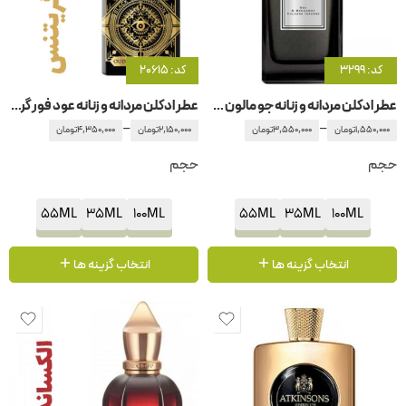
کد: 3299
کد: 20615
عطر ادکلن مردانه و زنانه جو مالون عود برگاموت
عطر ادکلن مردانه و زنانه عود فور گریتنس اینیشیو
–
–
1,550,000
تومان
3,550,000
تومان
2,150,000
تومان
4,350,000
تومان
حجم
حجم
55ML
35ML
100ML
55ML
35ML
100ML
انتخاب گزینه ها
انتخاب گزینه ها