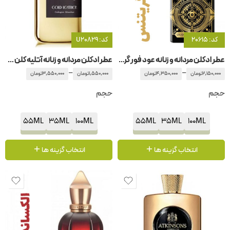
کد: 20615
کد: U20829
عطر ادکلن مردانه و زنانه عود فور گریتنس اینیشیو
عطر ادکلن مردانه و زنانه آتلیه کلن -آتلیه کلون گلد لیدر – گلد لدر
–
–
2,150,000
تومان
4,350,000
تومان
1,550,000
تومان
3,550,000
تومان
حجم
حجم
55ML
35ML
100ML
55ML
35ML
100ML
انتخاب گزینه ها
انتخاب گزینه ها