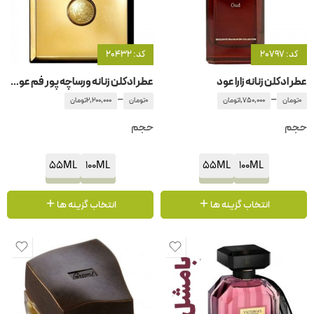
کد: 20797
کد: 20432
عطر ادکلن زنانه زارا عود
عطر ادکلن زنانه ورساچه پور فم عود اورینتال
–
–
0
تومان
1,750,000
تومان
0
تومان
2,200,000
تومان
حجم
حجم
55ML
100ML
55ML
100ML
انتخاب گزینه ها
انتخاب گزینه ها