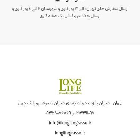
ارسال سفارش های تهران 1 الی 3 روز کاری و شهرستان ٢ الي ٤ روز کاری و
ارسال به قشم و کیش یک هفته کاری
تهران- خیابان پانزده خرداد ابتدای خیابان ناصرخسرو پلاک چهار
02133110971 و 09368076869
info@longlifegrasse.ir
longlifegrasse.ir