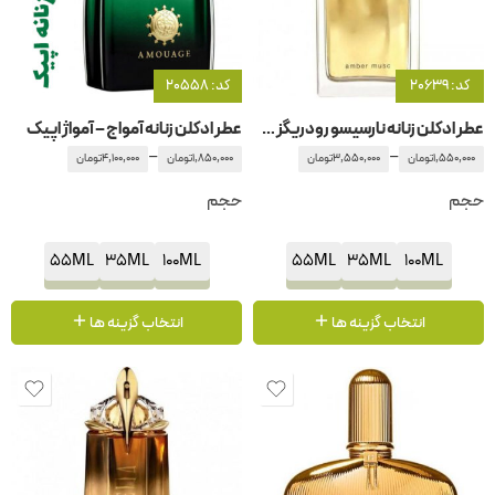
کد: 20639
کد: 20558
عطر ادکلن زنانه نارسیسو رودریگز – رودریگوئز فور هر امبر مشک
عطر ادکلن زنانه آمواج – آمواژ اپیک
–
–
1,550,000
تومان
3,550,000
تومان
1,850,000
تومان
4,100,000
تومان
حجم
حجم
55ML
35ML
100ML
55ML
35ML
100ML
انتخاب گزینه ها
انتخاب گزینه ها