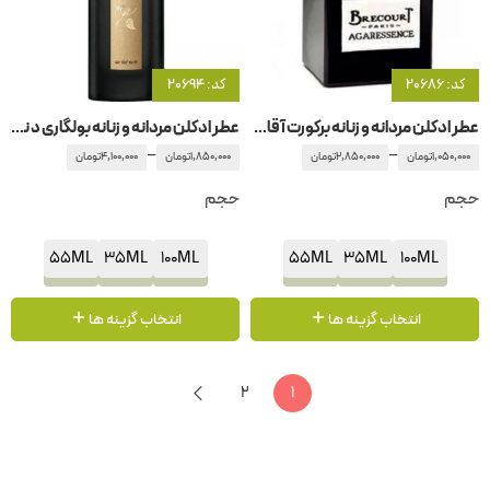
کد: 20686
کد: 20694
عطر ادکلن مردانه و زنانه برکورت آقار اسنس – برکورت آگارسنس
عطر ادکلن مردانه و زنانه بولگاری د نویر
–
–
1,050,000
تومان
2,850,000
تومان
1,850,000
تومان
4,100,000
تومان
حجم
حجم
55ML
35ML
100ML
55ML
35ML
100ML
انتخاب گزینه ها
انتخاب گزینه ها
2
1