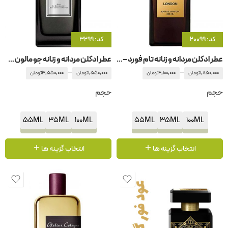
کد: 20099
کد: 3299
عطر ادکلن مردانه و زنانه تام فورد – تامفورد لندن
عطر ادکلن مردانه و زنانه جو مالون عود برگاموت
–
–
1,850,000
تومان
4,100,000
تومان
1,550,000
تومان
3,550,000
تومان
حجم
حجم
55ML
35ML
100ML
55ML
35ML
100ML
انتخاب گزینه ها
انتخاب گزینه ها