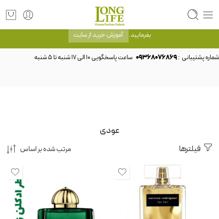
توجه! برند لانگ لایف رایحه های معروف را با شیشه و بسته بندی خود شرکت لانگ لایف
عرضه می کند.که با انتخاب حجم هر ادکلنی می توانید شیشه و بسته بندی را ملاحظه
بفرمایید.
آموزش خرید از سایت
شماره پشتیبانی :
09368076869
عودی
فیلترها
مرتب شده بر اساس