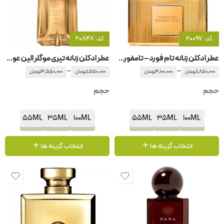
کد: 20097
کد: 20848
عطر ادکلن زنانه تام فورد – تامفورد ساهارا نویر
عطر ادکلن زنانه تیری موگلر الین عود ماجستیو
–
–
1,850,000
تومان
4,100,000
تومان
1,550,000
تومان
3,550,000
تومان
حجم
حجم
55ML
35ML
100ML
55ML
35ML
100ML
انتخاب گزینه ها
انتخاب گزینه ها