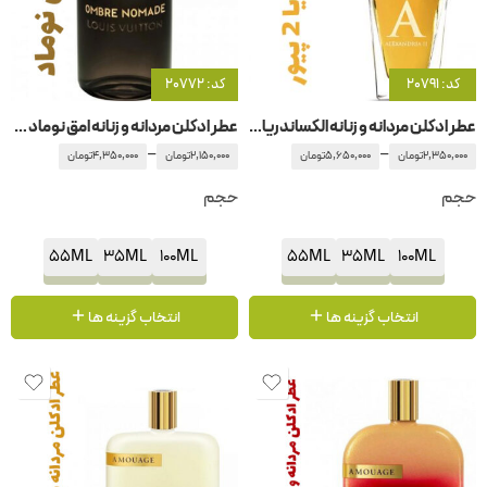
کد: 20791
کد: 20772
عطر ادکلن مردانه و زنانه الکساندریا 2 پیور زرجوف-زرژف
عطر ادکلن مردانه و زنانه امق نوماد – امبر نوماد لویی ویتان – لویی ویتون()
–
–
2,350,000
تومان
5,650,000
تومان
2,150,000
تومان
4,350,000
تومان
حجم
حجم
55ML
35ML
100ML
55ML
35ML
100ML
انتخاب گزینه ها
انتخاب گزینه ها