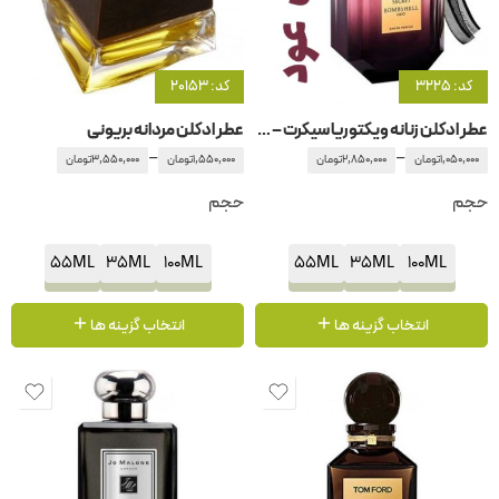
کد: 3225
کد: 20153
عطر ادکلن زنانه ویکتوریا سیکرت – سکرت بامشه – بامشل عود
عطر ادکلن مردانه بریونی
–
–
1,050,000
تومان
2,850,000
تومان
1,550,000
تومان
3,550,000
تومان
حجم
حجم
55ML
35ML
100ML
55ML
35ML
100ML
انتخاب گزینه ها
انتخاب گزینه ها