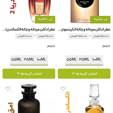
کد: 20068
کد: 20247
عطر ادکلن مردانه و زنانه اتکینسونز-اتکینسون عود سیو د کینگ
عطر ادکلن مردانه و زنانه الکساندریا 2 زرجوف-زرژف
–
–
1,550,000
تومان
3,550,000
تومان
1,850,000
تومان
4,100,000
تومان
حجم
حجم
55ML
35ML
100ML
55ML
35ML
100ML
انتخاب گزینه ها
انتخاب گزینه ها