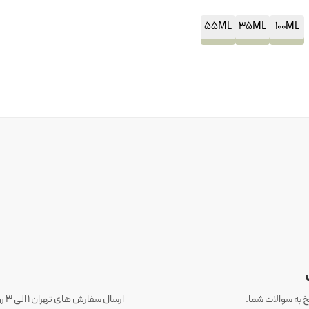
55ML
35ML
100ML
 به سوالات شما.