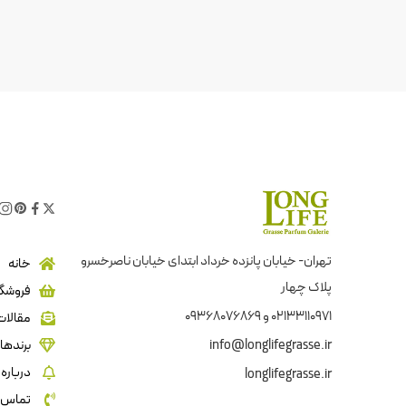
تهران- خیابان پانزده خرداد ابتدای خیابان ناصرخسرو
خانه
پلاک چهار
فروشگا
02133110971 و 09368076869
مقالات
info@longlifegrasse.ir
برندها
درباره 
longlifegrasse.ir
تماس ب