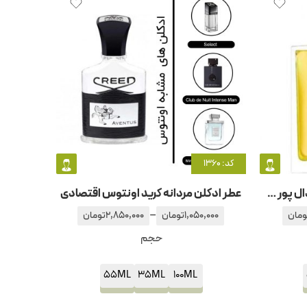
کد: 1360
عطر ادکلن مردانه روژا داو اسکاندال پور هوم
عطر ادکلن مردانه کرید اونتوس اقتصادی
–
ومان
1,050,000
تومان
2,850,000
تومان
حجم
55ML
35ML
100ML