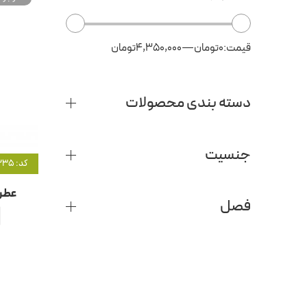
قیمت:
0تومان
—
4,350,000تومان
دسته بندی محصولات
جنسیت
کد: 1235
عطر 
فصل