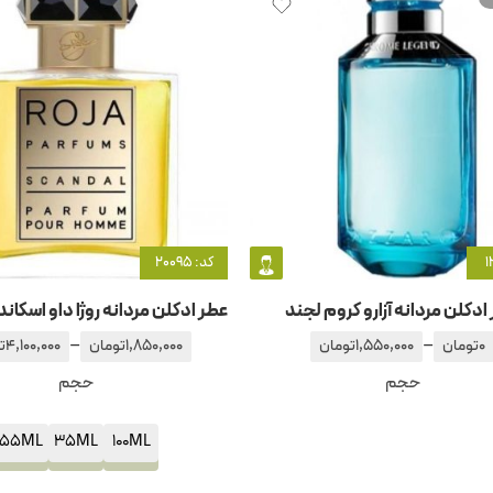
کد: 20095
ادکلن مردانه آزارو کروم لجند
–
–
0
تومان
1,550,000
تومان
1,850,000
تومان
4,100,000
ت
حجم
حجم
55ML
35ML
100ML