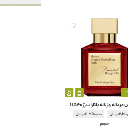
عطر ادکلن مردانه و زنانه باکارات رژ 540 اکسترایت د پارفوم
–
2,150
تومان
4,350,000
تومان
حجم