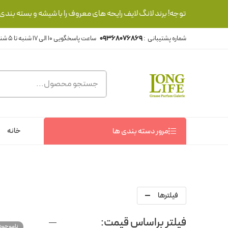
توجه! برند لانگ لایف رایحه های معروف را با شیشه و بسته بند
شماره پشتیبانی :
09368076869
خانه
مرور دسته بندی ها
فیلترها
فیلتر براساس قیمت:
ناموجود