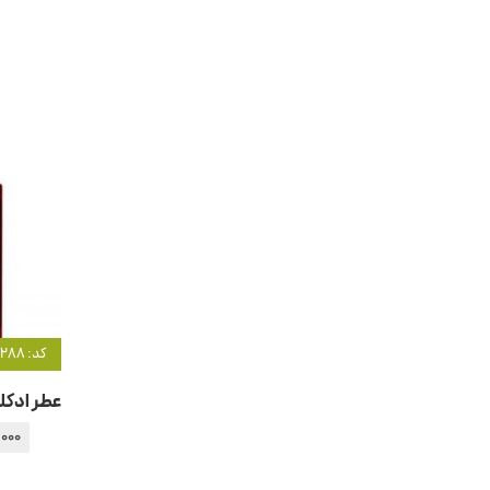
کد: 3288
,000