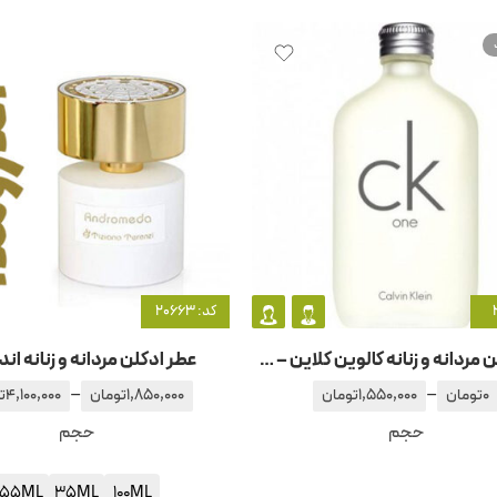
کد: 20663
عطر ادکلن مردانه و زنانه کالوین کلاین – سی کی وان
عطر ادکلن مردانه و زنانه اند
–
–
0
تومان
1,550,000
تومان
1,850,000
تومان
4,100,000
ت
حجم
حجم
55ML
35ML
100ML