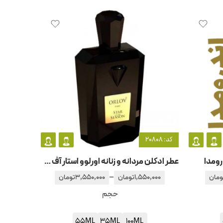
کد: 20808
رومدا
عطر ادکلن مردانه و زنانه اورلوو استار آف سیزن
–
ومان
1,550,000
تومان
3,550,000
تومان
حجم
55ML
35ML
100ML