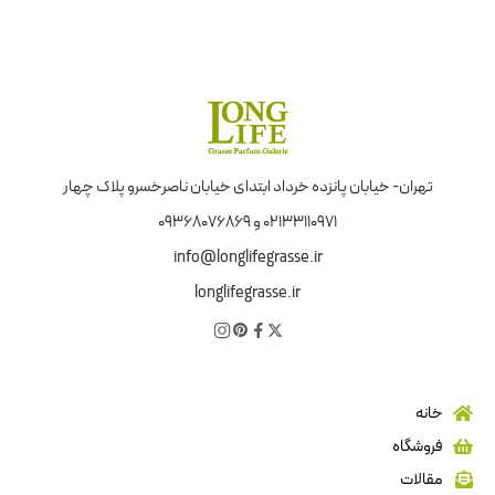
تهران- خیابان پانزده خرداد ابتدای خیابان ناصرخسرو پلاک چهار
02133110971 و 09368076869
info@longlifegrasse.ir
longlifegrasse.ir
خانه
فروشگاه
مقالات