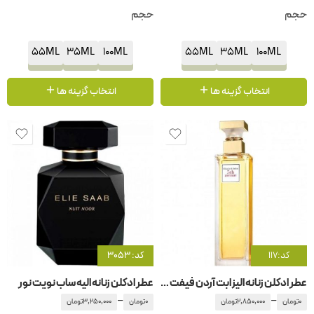
حجم
حجم
55ML
35ML
100ML
55ML
35ML
100ML
انتخاب گزینه ها
انتخاب گزینه ها
کد:117
کد: 3053
عطر ادکلن زنانه الیزابت آردن فیفت اونیو
عطر ادکلن زنانه الیه ساب نویت نور
–
–
0
تومان
2,850,000
تومان
0
تومان
3,250,000
تومان