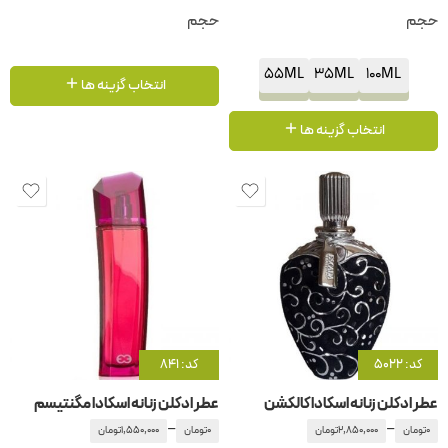
حجم
حجم
55ML
35ML
100ML
انتخاب گزینه ها
انتخاب گزینه ها
کد: 5022
کد: 841
عطر ادکلن زنانه اسکادا کالکشن
عطر ادکلن زنانه اسکادا مگنتیسم
–
–
0
تومان
2,850,000
تومان
0
تومان
1,550,000
تومان