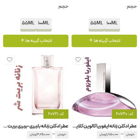
حجم
حجم
55ML
100ML
55ML
100ML
انتخاب گزینه ها
انتخاب گزینه ها
کد: 20730
کد: 20721
عطر ادکلن زنانه ایفوریا کالوین کلاین – سی کی بلوسوم
عطر ادکلن زنانه باربری-بربری بریت شر
–
–
0
تومان
1,750,000
تومان
0
تومان
3,250,000
تومان