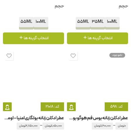
حجم
حجم
55ML
100ML
55ML
35ML
100ML
انتخاب گزینه ها
انتخاب گزینه ها
ناموجود
کد: 598
کد: 21018
عطر ادکلن زنانه بوس فم هوگو بوس-هوگو باس
عطر ادکلن زنانه بولگاری امنیا – اومنیا پینک سفیر
–
–
0
تومان
1,200,000
تومان
1,050,000
تومان
2,850,000
تومان