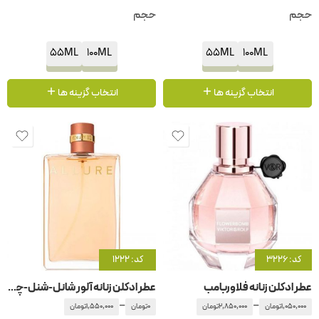
حجم
حجم
55ML
100ML
55ML
100ML
انتخاب گزینه ها
انتخاب گزینه ها
کد: 3226
کد: 1222
عطر ادکلن زنانه فلاوربامب
عطر ادکلن زنانه آلور شانل-شنل-چنل
–
–
1,050,000
تومان
2,850,000
تومان
0
تومان
1,550,000
تومان