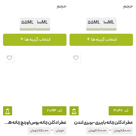
حجم
حجم
55ML
100ML
55ML
100ML
انتخاب گزینه ها
انتخاب گزینه ها
کد: 3046
کد: 20194
عطر ادکلن زنانه باربری-بربری لندن
عطر ادکلن زنانه بوس اورنج زنانه هوگو بوس-هوگو باس
–
–
850,000
تومان
2,200,000
تومان
0
تومان
1,750,000
تومان