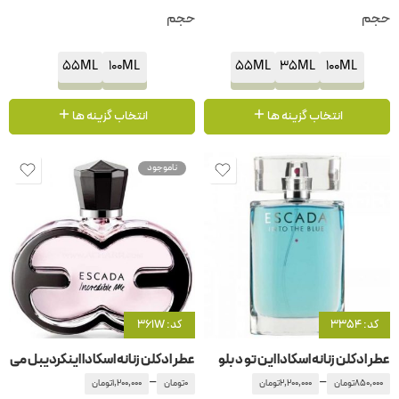
حجم
حجم
55ML
100ML
55ML
35ML
100ML
انتخاب گزینه ها
انتخاب گزینه ها
ناموجود
کد: 3354
کد: 361W
عطر ادکلن زنانه اسکادا این تو د بلو
عطر ادکلن زنانه اسکادا اینکردیبل می
–
–
850,000
تومان
2,200,000
تومان
0
تومان
1,200,000
تومان