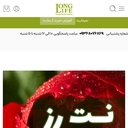
توجه! برند لانگ لایف رایحه های معروف را با شیشه و بسته بندی خود شرکت لانگ لایف
عرضه می کند.که با انتخاب حجم هر ادکلنی می توانید شیشه و بسته بندی را ملاحظه
بفرمایید.
آموزش خرید از سایت
شماره پشتیبانی :
09368076869