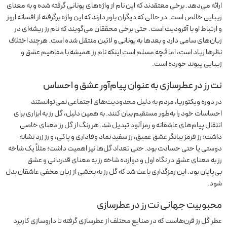
ارائه می‌دهد. برخی معتقدند که این نام از واژه‌های یونانی گرفته شده و به معنای
زیبایی خالص است. در حالی که دیگران باور دارند که این واژه برگرفته از افسانه اروز
و ارتباط او با آفرودیت است. حتی برخی محققان می‌گویند که نام رز ریشه‌ای در
زبان‌های سامی دارد و بعدها به یونانی و لاتین منتقل شده است. هرچند اختلاف
نظرها زیاد است، اما آنچه مسلم است اینکه نام رز همیشه با مفاهیم عشق و
زیبایی پیوند خورده است.
نت رز در عطرسازی به عنوان پیام‌آور عشق و احساس
در دوره ویکتوریا، مردم به دلیل محدودیت‌های اجتماعی نمی‌توانستند
احساسات خود را به‌طور مستقیم بیان کنند. به همین دلیل، گل رز به ابزاری برای
انتقال پیام‌های عاشقانه و رمزآلود تبدیل شد. هر رنگ از گل رز معنای خاصی
داشت؛ رز قرمز بیانگر عشق عمیق، رز سفید نماد وفاداری و پاکی، و رز زرد نشانه
دوستی یا حتی حسادت بود. حتی تعداد گل‌ها نیز اهمیت داشت؛ مثلاً یک شاخه
رز به معنای عشق در نگاه اول و دوازده شاخه رز به معنای قدردانی و عشق
بی‌پایان بود. این رمزگذاری باعث شد که گل رز به بخشی از زبان مخفی عاشقان بدل
شود.
محبوبیت جهانی نت رز در عطرسازی
عطر گل رز قرن‌هاست که در صنایع مختلف از عطرسازی گرفته تا داروسازی کاربرد