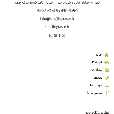
تهران- خیابان پانزده خرداد ابتدای خیابان ناصرخسرو پلاک چهار
02133110971 و 09368076869
info@longlifegrasse.ir
longlifegrasse.ir
خانه
فروشگاه
مقالات
برندها
درباره ما
تماس با ما
عطر و ادکلن زنانه