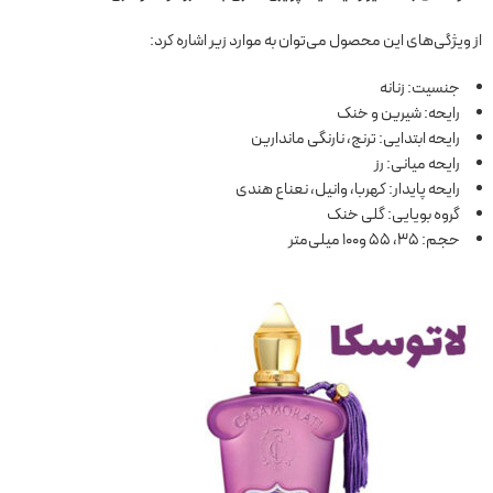
از ویژگی‌های این محصول می‌توان به موارد زیر اشاره کرد:
جنسیت: زنانه
رایحه: شیرین و خنک
رایحه ابتدایی: ترنج، نارنگی ماندارین
رایحه میانی: رز
رایحه پایدار: کهربا، وانیل، نعناع هندی
گروه بویایی: گلی خنک
حجم: 35، 55 و100 میلی‌متر