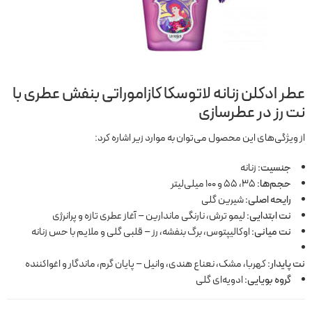
عطر ادکلن زنانه لاتوسکا کازاموراتی بنفش
عطری با
نت رز در عطرسازی
از ویژگی‌های این محصول می‌توان به موارد زیر اشاره کرد:
جنسیت:
زنانه
حجم‌ها:
۳۵، ۵۵ و ۱۰۰ میلی‌لیتر
رایحه اصلی:
شیرین گلی
نت ابتدایی:
لیمو ترش، نارنگی ماندارین – آغاز عطری تازه و پرانرژی
نت میانی:
اوکالیپتوس، برگ بنفشه، رز – قلبی گلی و ملایم با حس زنانه
نت پایدار:
کهربا، مشک، نعناع هندی، وانیل – پایان گرم، ماندگار و اغواکننده
گروه بویایی:
ادویه‌ای گلی