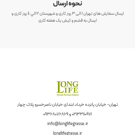
نحوه ارسال
ارسال سفارش های تهران 1 الی 3 روز کاری و شهرستان ٢ الي ٤ روز کاری و
ارسال به قشم و کیش یک هفته کاری
تهران- خیابان پانزده خرداد ابتدای خیابان ناصرخسرو پلاک چهار
02133110971 و 09368076869
info@longlifegrasse.ir
longlifegrasse.ir