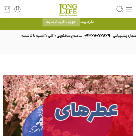
توجه! برند لانگ لایف رایحه های معروف را با شیشه و بسته بندی خود شرکت لانگ لایف
عرضه می کند.که با انتخاب حجم هر ادکلنی می توانید شیشه و بسته بندی را ملاحظه
بفرمایید.
آموزش خرید از سایت
شماره پشتیبانی :
09368076869