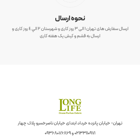
نحوه ارسال
ارسال سفارش های تهران 1 الی 3 روز کاری و شهرستان ٢ الي ٤ روز کاری و
ارسال به قشم و کیش یک هفته کاری
تهران- خیابان پانزده خرداد ابتدای خیابان ناصرخسرو پلاک چهار
02133110971 و 09368076869