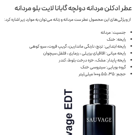
عطر ادکلن مردانه دولچه گابانا لایت بلو مردانه
از ویژگی‌های این محصول عطر ست مردانه و زنانه می‌توان به موارد زیر اشاره کرد:
جنسیت: مردانه
رایحه: خنک
رایحه ابتدایی: ترنج، نارنگی ماندارین، گریپ فروت، سرو کوهی
رایحه میانی: اقاقیای برزیلی ، رزماری ، فلفل سیچوان
رایحه پایدار: مشک، خزه درخت بلوط، کندر
گروه بویایی: سیتروسی خنک
حجم: 35، 55 و100 میلی‌لیتر