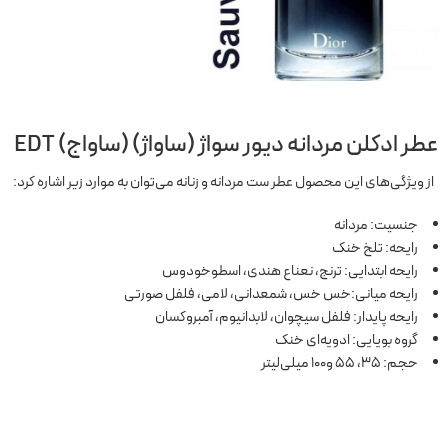
عطر ادکلن مردانه دیور سواژ (ساواژ) (ساواج) EDT
از ویژگی‌های این محصول عطر ست مردانه و زنانه می‌توان به موارد زیر اشاره کرد:
جنسیت: مردانه
رایحه: تلخ خنک
رایحه ابتدایی: ترنج، نعناع هندی، اسطوخودوس
رایحه میانی:خس خس، شمعدانی، لامی، فلفل صورتی
رایحه پایدار: فلفل سیچوان، لابدانیوم، آمبروکسان
گروه بویایی: ادویه‌ای خنک
حجم: 35، 55 و100 میلی‌لیتر