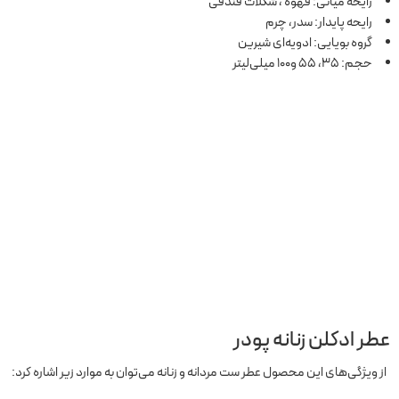
رایحه میانی: قهوه ، شکلات فندقی
رایحه پایدار: سدر، چرم
گروه بویایی: ادویه‌ای شیرین
حجم: 35، 55 و100 میلی‌لیتر
عطر ادکلن زنانه پودر
از ویژگی‌های این محصول عطر ست مردانه و زنانه می‌توان به موارد زیر اشاره کرد: