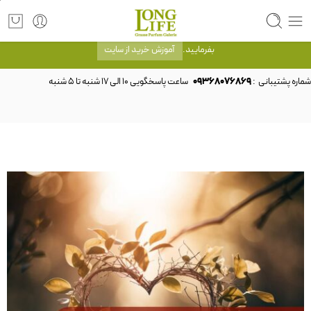
توجه! برند لانگ لایف رایحه های معروف را با شیشه و بسته بندی خود شرکت لانگ لایف
عرضه می کند.که با انتخاب حجم هر ادکلنی می توانید شیشه و بسته بندی را ملاحظه
بفرمایید.
آموزش خرید از سایت
شماره پشتیبانی :
09368076869