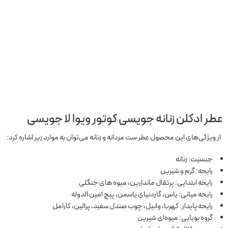
عطر ادکلن زنانه جویسی کوتور ویوا لا جویسی
از ویژگی‌های این محصول عطر ست مردانه و زنانه می‌توان به موارد زیر اشاره کرد:
جنسیت: زنانه
رایحه: گرم و شیرین
رایحه ابتدایی: پرتقال ماندارین، میوه های جنگلی
رایحه میانی: یاس، گاردنیای یاسمن، پیچ امین الدوله
رایحه پایدار: کهربا، وانیل، چوب صندل سفید، پرالین، کارامل
گروه بویایی: میوه‌ای شیرین