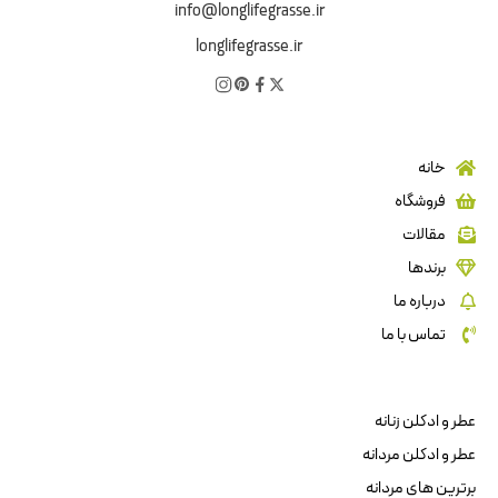
info@longlifegrasse.ir
longlifegrasse.ir
خانه
فروشگاه
مقالات
برندها
درباره ما
تماس با ما
عطر و ادکلن زنانه
عطر و ادکلن مردانه
برترین های مردانه