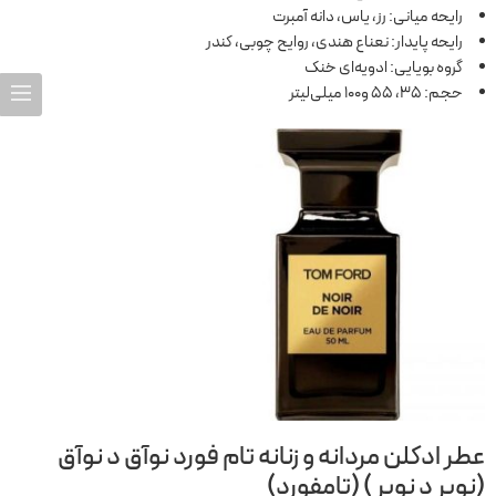
رایحه میانی: رز، یاس، دانه آمبرت
رایحه پایدار: نعناع هندی، روایح چوبی، کندر
گروه بویایی: ادویه‌ای خنک
حجم: 35، 55 و100 میلی‌لیتر
عطر ادکلن مردانه و زنانه تام فورد نوآق د نوآق
(نویر د نویر ) (تامفورد)