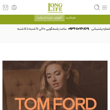
توجه! برند لانگ لایف رایحه های معروف را با شیشه و بسته بندی خود شرکت لانگ لایف
عرضه می کند.که با انتخاب حجم هر ادکلنی می توانید شیشه و بسته بندی را ملاحظه
بفرمایید.
آموزش خرید از سایت
شماره پشتیبانی :
09368076869