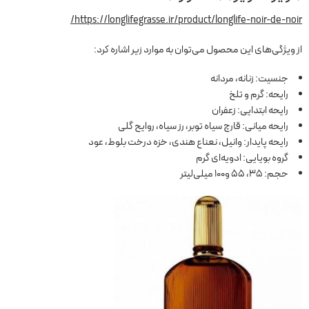
https://longlifegrasse.ir/product/longlife-noir-de-noir/
از ویژگی‌های این محصول می‌توان به موارد زیر اشاره کرد:
جنسیت: زنانه، مردانه
رایحه: گرم و تلخ
رایحه ابتدایی: زعفران
رایحه میانی: قارچ سیاه توبر، رز سیاه، روایح گلی
رایحه پایدار: وانیل، نعناع هندی، خزه درخت بلوط، عود
گروه بویایی: ادویه‌ای گرم
حجم: 35، 55 و100 میلی‌لیتر