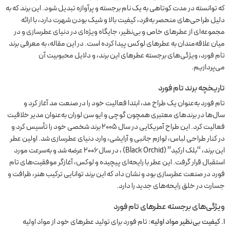
که توانسته در مدت کوتاهی به یک نام برجسته و پرآوازه تبدیل شود. این برند که به
دلیل طراحی‌های منحصر به‌فرد، کیفیت بالا و شیک بودن شهرت دارد، با ارائه
مجموعه‌ای از عطرهای خاص و بی‌نظیر، جایگاه ویژه‌ای در دنیای عطرسازی و در
میان علاقه‌مندان به عطرهای لوکس پیدا کرده است. در این مقاله، به معرفی برند
تام فورد، ویژگی‌های برجسته عطرهای این برند، و دلایل محبوبیت آن
می‌پردازیم.
تاریخچه برند تام فورد
تام فورد به‌عنوان یک طراح مد، ابتدا فعالیت خود را در صنعت مد آغاز کرد و
سال‌ها در برندهای معتبری همچون گوچی و ایو سن لوران به‌عنوان مدیر خلاقیت
فعالیت کرد. این طراح آمریکایی در سال ۲۰۰۵ برند شخصی خود را تأسیس کرد و
در کنار طراحی لباس، لوازم جانبی و آرایشی، وارد دنیای عطرسازی شد. اولین عطر
این برند، “بلک ارکید” (Black Orchid) ، در سال ۲۰۰۶ عرضه شد و به‌سرعت مورد
استقبال قرار گرفت. این عطر با رایحه‌ای پیچیده و لوکس، آغازگر موفقیت‌های تام
فورد در صنعت عطرسازی بود و نشان داد که این برند توانایی ترکیب هنر، ظرافت و
جسارت در خلق رایحه‌های جدید را دارد.
ویژگی‌های برجسته عطرهای تام فورد
۱. کیفیت بی‌نظیر مواد اولیه:
تام فورد برای تولید عطرهای خود از مواد اولیه