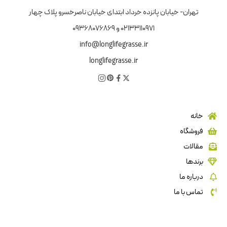
تهران- خیابان پانزده خرداد ابتدای خیابان ناصرخسرو پلاک چهار
02133110971 و 09368076869
info@longlifegrasse.ir
longlifegrasse.ir
خانه
فروشگاه
مقالات
برندها
درباره ما
تماس با ما