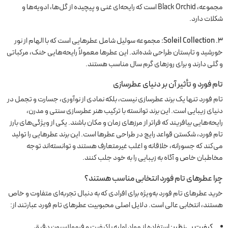
مجموعه، Black Orchid است که رایحه‌ای غنی و پیچیده از گل‌ها، ادویه‌ها و
شکلات دارد.
۳. Soleil Collection:
مجموعه سولیل شامل عطرهایی است که با الهام از نور
خورشید و تابستان طراحی شده‌اند. این عطرها معمولاً رایحه‌هایی خنک، مرکباتی
و گلی دارند و برای روزهای گرم سال مناسب هستند.
تام فورد و تأثیر آن بر دنیای عطرسازی
تام فورد تنها یک برند عطرسازی نیست، بلکه نمادی از نوآوری، جسارت و تجمل در
دنیای زیبایی است. این برند توانسته با ترکیب هنر عطرسازی سنتی و مدرن،
رایحه‌هایی بیافریند که فراتر از مرزهای زمان و مکان باشند. یکی از ویژگی‌های بارز
تام فورد، شکستن قواعد رایج در طراحی عطرها است. این برند عطرهایی را تولید
می‌کند که جسورانه، خلاقانه و اغلب غیرمتعارف هستند و توانسته‌اند توجه
مخاطبان خاص و آگاه به زیبایی را به خود جلب کنند.
چرا عطرهای تام فورد انتخابی مناسب هستند؟
خرید عطرهای تام فورد به‌ویژه برای افرادی که به دنبال تجربه‌ای متفاوت و خاص
هستند، انتخابی عالی است. دلایل اصلی محبوبیت عطرهای تام فورد عبارتند از:
کیفیت بی‌نظیر:
استفاده از مواد اولیه باکیفیت و فرمولاسیون دقیق.