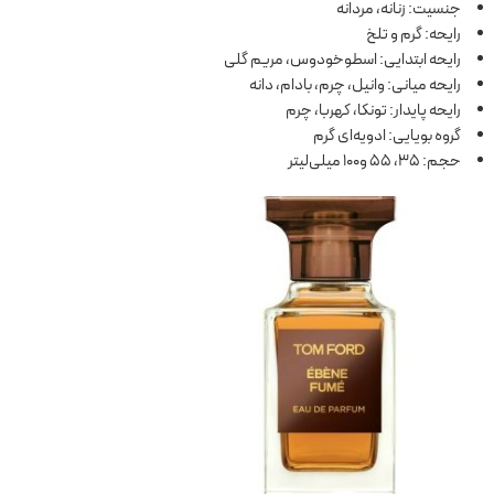
جنسیت: زنانه، مردانه
رایحه: گرم و تلخ
رایحه ابتدایی: اسطوخودوس، مریم گلی
رایحه میانی: وانیل، چرم، بادام، دانه
رایحه پایدار: تونکا، کهربا، چرم
گروه بویایی: ادویه‌ای گرم
حجم: 35، 55 و100 میلی‌لیتر