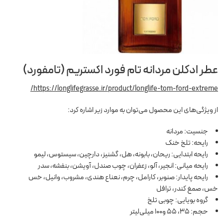
عطر ادکلن مردانه تام فورد اکستریم (تامفورد)
https://longlifegrasse.ir/product/longlife-tom-ford-extreme/
از ویژگی‌های این محصول می‌توان به موارد زیر اشاره کرد:
جنسیت: مردانه
رایحه: تلخ خنک
رایحه ابتدایی: ریحان، بابونه، هل، گشنیز، دارچین، سیستوس، لیمو
رایحه میانی: انجیر، آلو، زعفران، چوب صندل، آویشن، بنفشه، سدر
رایحه پایدار: صنوبر، کارامل، چرم، نعناع هندی، مشروب، وانیل، خس
خس، صمغ کندر، ترافل
گروه بویایی: چوبی تلخ
حجم: 35، 55 و100 میلی‌لیتر