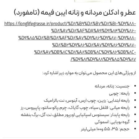
عطر و ادکلن مردانه و زنانه ایبن فیمه (تامفورد)
https://longlifegrasse.ir/product/%D8%B9%D8%B7%D8%B1-%D9%88-
%D8%A7%D8%AF%DA%A9%D9%84%D9%86-
%D9%85%D8%B1%D8%AF%D8%A7%D9%86%D9%87-%D9%88-
%D8%B2%D9%86%D8%A7%D9%86%D9%87-
%D8%A7%DB%8C%D8%A8%DB%8C%D9%86%DB%8C-
%D9%81%D9%88%D9%85%D9%87/
از ویژگی‌های این محصول می‌توان به موارد زیر اشاره کرد:
جنسیت: زنانه، مردانه
رایحه: چوبی
رایحه ابتدایی: رزین، چوب ارس، آبنوس، نت بالزامیک
رایحه میانی: فلفل سیاه، چوب گایاک، چرم,پالو سانتو، پاپیروس، رز
رایحه پایدار: سیستوس اسپانیایی اورپور مطلق، نت گل، برگ بنفشه
گروه بویایی: اسموکی
حجم: 35، 55 و100 میلی‌لیتر