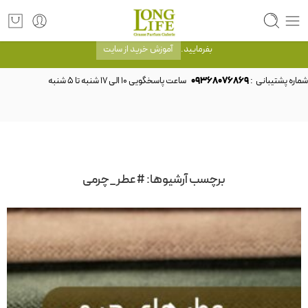
توجه! برند لانگ لایف رایحه های معروف را با شیشه و بسته بندی خود شرکت لانگ لایف
عرضه می کند.که با انتخاب حجم هر ادکلنی می توانید شیشه و بسته بندی را ملاحظه
بفرمایید.
آموزش خرید از سایت
شماره پشتیبانی :
09368076869
برچسب آرشیوها:
#عطر_چرمی