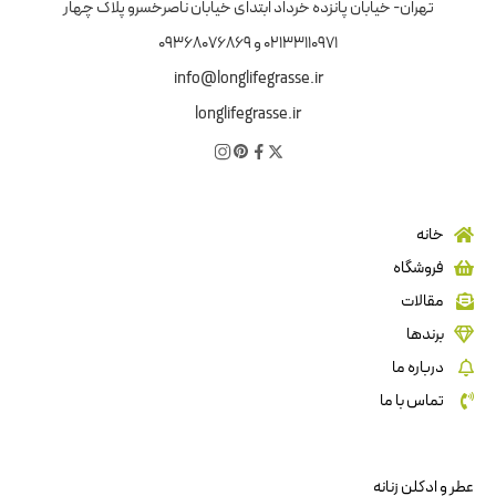
تهران- خیابان پانزده خرداد ابتدای خیابان ناصرخسرو پلاک چهار
02133110971 و 09368076869
info@longlifegrasse.ir
longlifegrasse.ir
خانه
فروشگاه
مقالات
برندها
درباره ما
تماس با ما
عطر و ادکلن زنانه